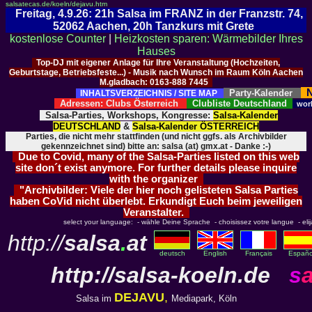
salsatecas.de/koeln/dejavu.htm
Freitag, 4.9.26: 21h Salsa im FRANZ in der Franzstr. 74,
52062 Aachen, 20h Tanzkurs mit Grete
kostenlose Counter
|
Heizkosten sparen: Wärmebilder Ihres
Hauses
Top-DJ mit eigener Anlage für Ihre Veranstaltung (Hochzeiten,
Geburtstage, Betriebsfeste...) - Musik nach Wunsch im Raum Köln Aachen
M.gladbach: 0163-888 7445
N
Party-Kalender
INHALTSVERZEICHNIS / SITE MAP
Adressen: Clubs Österreich
Clubliste Deutschland
wor
Salsa-Parties, Workshops, Kongresse:
Salsa-Kalender
DEUTSCHLAND
&
Salsa-Kalender ÖSTERREICH
Parties, die nicht mehr stattfinden (und nicht ggfs. als Archivbilder
gekennzeichnet sind) bitte an: salsa (at) gmx.at - Danke :-)
Due to Covid, many of the Salsa-Parties listed on this web
site don´t exist anymore. For further details please inquire
with the organizer
"Archivbilder: Viele der hier noch gelisteten Salsa Parties
haben CoVid nicht überlebt. Erkundigt Euch beim jeweiligen
Veranstalter.
select your language: - wähle Deine Sprache - choisissez votre langue - elija 
http://
salsa
.
at
deutsch
English
Français
Españo
http://
salsa-koeln.de
s
DEJAVU
,
Salsa im
Mediapark, Köln