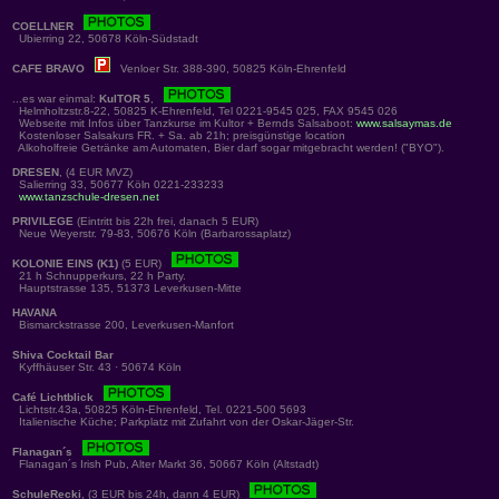
COELLNER
Ubierring 22, 50678 Köln-Südstadt
CAFE BRAVO
Venloer Str. 388-390, 50825 Köln-Ehrenfeld
...es war einmal:
KulTOR 5
,
Helmholtzstr.8-22, 50825 K-Ehrenfeld, Tel 0221-9545 025, FAX 9545 026
Webseite mit Infos über Tanzkurse im Kultor + Bernds Salsaboot:
www.salsaymas.de
Kostenloser Salsakurs FR. + Sa. ab 21h; preisgünstige location
Alkoholfreie Getränke am Automaten, Bier darf sogar mitgebracht werden! ("BYO").
DRESEN
, (4 EUR MVZ)
Salierring 33, 50677 Köln 0221-233233
www.tanzschule-dresen.net
PRIVILEGE
(Eintritt bis 22h frei, danach 5 EUR)
Neue Weyerstr. 79-83, 50676 Köln (Barbarossaplatz)
KOLONIE EINS (K1)
(5 EUR)
21 h Schnupperkurs, 22 h Party.
Hauptstrasse 135, 51373 Leverkusen-Mitte
HAVANA
Bismarckstrasse 200, Leverkusen-Manfort
Shiva Cocktail Bar
Kyffhäuser Str. 43 · 50674 Köln
Café Lichtblick
Lichtstr.43a, 50825 Köln-Ehrenfeld, Tel. 0221-500 5693
Italienische Küche; Parkplatz mit Zufahrt von der Oskar-Jäger-Str.
Flanagan´s
Flanagan´s Irish Pub, Alter Markt 36, 50667 Köln (Altstadt)
SchuleRecki
, (3 EUR bis 24h, dann 4 EUR)