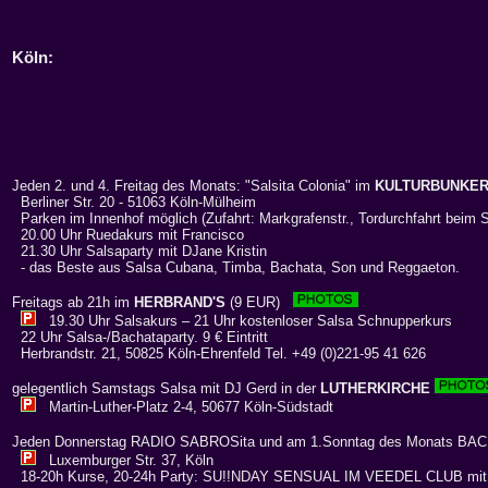
Köln
:
Jeden 2. und 4. Freitag des Monats: "Salsita Colonia" im
KULTURBUNKE
Berliner Str. 20 - 51063 Köln-Mülheim
Parken im Innenhof möglich (Zufahrt: Markgrafenstr., Tordurchfahrt beim 
20.00 Uhr Ruedakurs mit Francisco
21.30 Uhr Salsaparty mit DJane Kristin
- das Beste aus Salsa Cubana, Timba, Bachata, Son und Reggaeton.
Freitags ab 21h im
HERBRAND'S
(9 EUR)
19.30 Uhr Salsakurs – 21 Uhr kostenloser Salsa Schnupperkurs
22 Uhr Salsa-/Bachataparty. 9 € Eintritt
Herbrandstr. 21, 50825 Köln-Ehrenfeld Tel. +49 (0)221-95 41 626
gelegentlich Samstags Salsa mit DJ Gerd in der
LUTHERKIRCHE
Martin-Luther-Platz 2-4, 50677 Köln-Südstadt
Jeden Donnerstag RADIO SABROSita und am 1.Sonntag des Monats BA
Luxemburger Str. 37, Köln
18-20h Kurse, 20-24h Party: SU!!NDAY SENSUAL IM VEEDEL CLUB mi