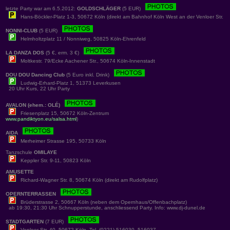
letzte Party war am 6.5.2012:
GOLDSCHLÄGER
(5 EUR)
Hans-Böckler-Platz 1-3, 50672 Köln (direkt am Bahnhof Köln West an der Venloer Str.
NONNI-CLUB
(5 EUR)
Helmholtzplatz 11 / Nonniweg, 50825 Köln-Ehrenfeld
LA DANZA DOS
(5 €, erm. 3 €)
Moltkestr. 79/Ecke Aachener Str., 50674 Köln-Innenstadt
DOU DOU Dancing Club
(5 Euro inkl. Drink)
Ludwig-Erhard-Platz 1, 51373 Leverkusen
20 Uhr Kurs, 22 Uhr Party
AVALON (ehem.: OLÉ)
Friesenplatz 15, 50672 Köln-Zentrum
www.pandiktyon.eu/salsa.html
)
AIDA
Merheimer Strasse 195, 50733 Köln
Tanzschule
OMILAYE
Keppler Str. 9-11, 50823 Köln
AMUSETTE
Richard-Wagner Str. 8, 50674 Köln (direkt am Rudolfplatz)
OPERNTERRASSEN
Brüderstrasse 2, 50667 Köln (neben dem Opernhaus/Offenbachplatz)
ab 19:30, 21:30 Uhr Schnupperstunde, anschliessend Party. Info: www.dj-dunel.de
STADTGARTEN
(7 EUR)
Venloer Str. 40, 50672 Köln, Tel. (0221) 516030, 516037