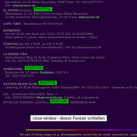
Apostelnstr. 14-18 (Nähe Neumarkt), 50667 Köln, Tel.: 0221/3377477,
Info:
www.dj-mano.de
EL DIVINO
(6 Euro)
Mittelstrasse 12-14, 50672 Köln-Zentrum (Nähe Neumarkt)
22 Uhr kostenlose Schnupperstunde, 23 Uhr Party.
www.asa-lev.de
CAFE TUBA
Moselstrasse 80 50674Köln
BANDERAS
Am Hof 20-26 (Am Dom) Info: 0221- 2579 206, 0179-8274964
viele Latinos + Latinas, kleine lateinamerkanische Kneipe + Disco
STANTON
(bis 23h 4 EUR, ab 23h 5 EUR)
Schildergasse (hinter der Antoniterkirche) - info @ salsadecolonia.de
LA BUENA VIDA
Hohenstaufen Ring 21 /Ecke Zuelpicher Platz, Direkt neben der Kirche
Info Tel.: 0175-2076443,E-Mail: Salsabar @ hotmail.com
DOWNTOWN
Brabanter Str. 15 (siehe
Stadtplan
), 50674 K
Tel.: 0221-5104783,
EXSTEIN MUSIK CLUB
,
Ubierring 24 (Ecke AlteburgerStr, Köln/ Südstadt)BR> Tel. 0221-310 1614 - Zeitweise auch S
GO, Leverkusen-OPLADEN, Talstr. 4
Info: 02058-8989900
Wegbeschreibung
: GabiRon @ salsawelt.de
EPHESUS TAVERNA, CASTELL
, MERENGUE-BAR.
No part of these pages (e.g. photographies, texts) may be used, reproduced, copied,