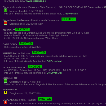
Tel. 0221-122 520,
www.petitprince.de
Findet nicht mehr statt (Danke an Chris Carduck!): SALSA COLOGNE mit DJ Enver in der
KA
Neusser Landstr. 2, 50735 Köln
Info von / Infos & aktuelle Termine bei DJ Enver Muti,
DJ Enver Muti
Bürgerhaus Stollwerck
, (Eintritt je nach Programm)
Dreikönigenstr. 23, 50678 Köln
SIX EIGHT
im Erdgeschoss des Bürgerhauses Stollwerck, Dreikönigenstr. 23, 50678 Köln
schöne Tanzfläche, Empore mit weiteren Sitzmöglichkeiten
21:30 - 22:30 Uhr Schnupperkurs mit Viktor Ronin
CAFE DODO
Hohenstaufenring 55, 50674 Köln
WARTESAAL
im Zollhafen
Im Zollhafen 2, 50678 Köln (nicht zu verwechseln mit dem Watesaal im Hbf!)
Tel: 0221 / 912 885 0
Info von / Infos & aktuelle Termine bei:
DJ Enver Muti
ALTER WARTESAAL
am HBF Köln, Johannisstr. 11 (am HBF), 50668 Köln, Tel: 0221 / 912 885 0
Info von / Infos & aktuelle Termine bei:
DJ Enver Muti
ENGELSHOF
Oberstr.96, 51149 Köln/Porz
Salsa tanzen und Lernen im Engelshof. Hier kann man Erlerntes vertiefen oder am Schnuppe
Zeughaus 24
Zeughausstr. 24, 50667 Köln
GLOBALISTA
(ehem. Havana)
Restaurant, Kneipe, Bar (am Barbarossaplatz): Salierring 44, 50677 K, Tel. (0221) 24 2