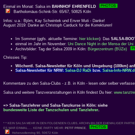
Einmal im Monat: Salsa im
BAHNHOF EHRENFELD
Bartholomäus-Schink-Str. 65/67, 50825 Köln
Infos: u.a.: Björn, Kay Schwintek und Enver Muti - Danke!
August 2019: Danke an Christoph Carduck für die Korrekturen!
Im Sommer (ggfs. aktuelle Termine:
hier klicken
): Das
SALSA-BOO
einmal im Jahr im November:
Uni Dance Night in der Mensa der Uni 
Archivbilder: Tag der Salsa 2009 in Köln:
Bürgerzentrum (BÜZe)
Chrissies Tip:
Wöchentl. Salsa-Newsletter für Köln und Umgebung (100km) an
Salsa-Newsletter für NRW:
Salsa-DJ RaDi
bzw.
Salsa-Info-NRW.d
Kommentare zu den Salsa-Clubs - z.B. in Köln - lesen oder selber verfass
Salsa und weitere Tanzveranstaltungen in Köln findest Du hier:
www.tanztre
=> Salsa-Tanzlehrer und Salsa-Tanzkurse in Köln: siehe
bundesweite Liste der Tanzschulen und Tanzlehrer
.
* * KEIN SALSA MEHR IN DEN FOLGENDEN CLUBS, ARCHIV-BILDER EHEMALIGER PARTIES
ES WAR EINMAL..... KEINE PARTY MEHR:
PETIT PRINCE
,
Hohenzollernring 90, 50672 Köln