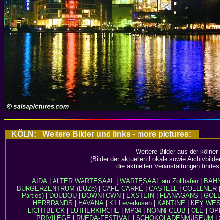
KÖLN: Weitere Bilder und links - more pictures:
Weitere Bilder aus der kölner
(Bilder der aktuellen Lokale sowie Archivbild
die aktuellen Veranstaltungen findes
AIDA
|
ALTER WARTESAAL
|
WARTESAAL am Zollhafen
|
BAH
BÜRGERZENTRUM (BÜZe)
|
CAFÉ CARRÉ
|
CASTELL
|
COELLNER
Parties)
|
DOUDOU
|
DOWNTOWN
|
EXSTEIN
|
FLANAGANS
|
GOL
HERBRANDS
|
HAVANA
|
K1 Leverkusen
|
KANTINE
|
KEY WE
LICHTBLICK
|
LUTHERKIRCHE
|
MP34
|
NONNI-CLUB
|
OLÉ
|
OP
PRIVILEGE
|
RUEDA-FESTIVAL
|
SCHOKOLADENMUSEUM
|