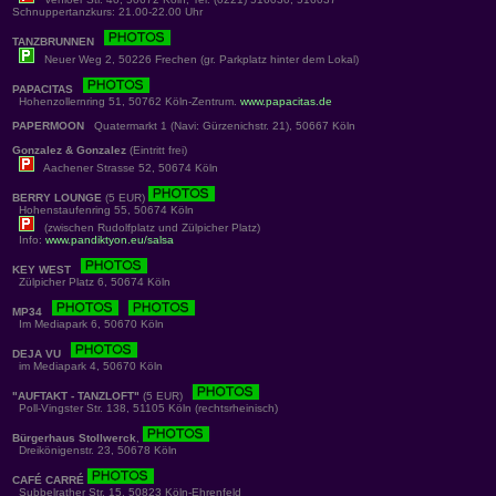
Schnuppertanzkurs: 21.00-22.00 Uhr
TANZBRUNNEN
Neuer Weg 2, 50226 Frechen (gr. Parkplatz hinter dem Lokal)
PAPACITAS
Hohenzollernring 51, 50762 Köln-Zentrum.
www.papacitas.de
PAPERMOON
Quatermarkt 1 (Navi: Gürzenichstr. 21), 50667 Köln
Gonzalez & Gonzalez
(Eintritt frei)
Aachener Strasse 52, 50674 Köln
BERRY LOUNGE
(5 EUR)
Hohenstaufenring 55, 50674 Köln
(zwischen Rudolfplatz und Zülpicher Platz)
Info:
www.pandiktyon.eu/salsa
KEY WEST
Zülpicher Platz 6, 50674 Köln
MP34
Im Mediapark 6, 50670 Köln
DEJA VU
im Mediapark 4, 50670 Köln
"AUFTAKT - TANZLOFT"
(5 EUR)
Poll-Vingster Str. 138, 51105 Köln (rechtsrheinisch)
Bürgerhaus Stollwerck
,
Dreikönigenstr. 23, 50678 Köln
CAFÉ CARRÉ
Subbelrather Str. 15, 50823 Köln-Ehrenfeld