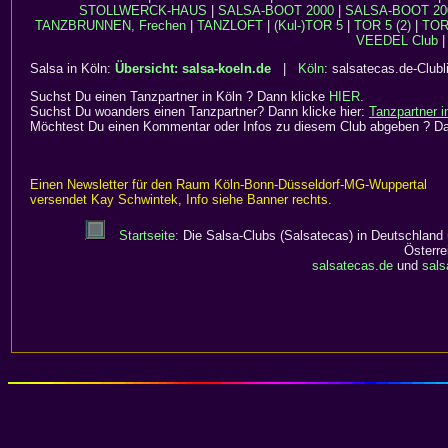
STOLLWERCK-HAUS
|
SALSA-BOOT 2000
|
SALSA-BOOT 20
TANZBRUNNEN, Frechen
|
TANZLOFT
|
(Kul-)TOR 5
|
TOR 5 (2)
|
TOR 
VEEDEL Club
|
Salsa in Köln:
Übersicht: salsa-koeln.de
|
Köln
: salsatecas.de-Clubl
Suchst Du einen Tanzpartner in Köln ? Dann klicke
HIER
.
Suchst Du woanders einen Tanzpartner? Dann klicke hier:
Tanzpartner 
Möchtest Du einen Kommentar oder Infos zu diesem Club abgeben ? D
Einen Newsletter für den Raum Köln-Bonn-Düsseldorf-MG-Wuppertal
versendet Kay Schwintek, Info siehe Banner rechts.
Startseite:
Die Salsa-Clubs (Salsatecas) in Deutschland
Österre
salsatecas.de
und
sals