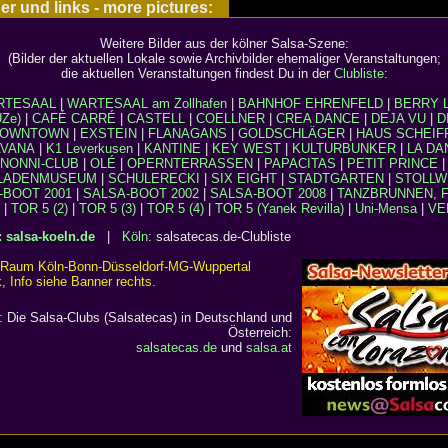
r und links - more pictures:
Weitere Bilder aus der kölner Salsa-Szene:
(Bilder der aktuellen Lokale sowie Archivbilder ehemaliger Veranstaltungen;
die aktuellen Veranstaltungen findest Du in der
Clubliste
:
RTESAAL
|
WARTESAAL am Zollhafen
|
BAHNHOF EHRENFELD
|
BERRY 
Ze)
|
CAFÉ CARRÉ
|
CASTELL
|
COELLNER
|
CREA DANCE
|
DEJA VU
|
D
OWNTOWN
|
EXSTEIN
|
FLANAGANS
|
GOLDSCHLÄGER
|
HAUS SCHEIF
VANA
|
K1 Leverkusen
|
KANTINE
|
KEY WEST
|
KULTURBUNKER
|
LA DA
NONNI-CLUB
|
OLÉ
|
OPERNTERRASSEN
|
PAPACITAS
|
PETIT PRINCE
LADENMUSEUM
|
SCHULERECKI
|
SIX EIGHT
|
STADTGARTEN
|
STOLLW
-BOOT 2001
|
SALSA-BOOT 2002
|
SALSA-BOOT 2008
|
TANZBRUNNEN, F
|
TOR 5 (2)
|
TOR 5 (3)
|
TOR 5 (4)
|
TOR 5 (Yanek Revilla)
|
Uni-Mensa
|
VE
: salsa-koeln.de
|
Köln
: salsatecas.de-Clubliste
n Raum Köln-Bonn-Düsseldorf-MG-Wuppertal
 Info siehe Banner rechts.
:
Die Salsa-Clubs (Salsatecas) in Deutschland und
Österreich:
salsatecas.de
und
salsa.at