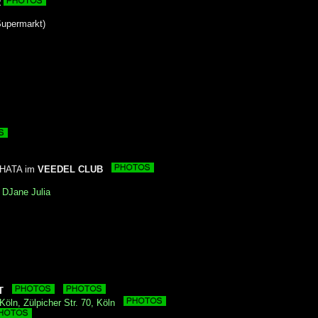
R
Supermarkt)
CHATA im
VEEDEL CLUB
t
DJane Julia
T
Köln, Zülpicher Str. 70, Köln