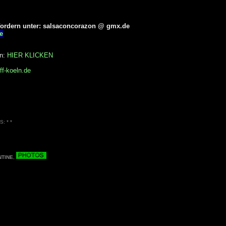
fordern unter: salsaconcorazon @ gmx.de
e
en:
HIER KLICKEN
ff-koeln.de
: * *
NTINE
,