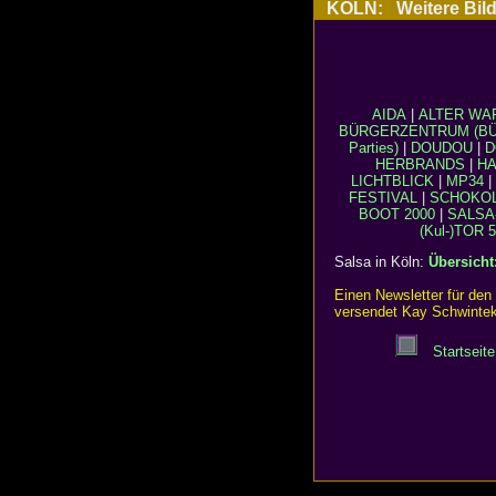
KÖLN: Weitere Bilde
AIDA
|
ALTER WA
BÜRGERZENTRUM (BÜ
Parties)
|
DOUDOU
|
D
HERBRANDS
|
HA
LICHTBLICK
|
MP34
|
FESTIVAL
|
SCHOKO
BOOT 2000
|
SALSA
(Kul-)TOR 5
Salsa in Köln:
Übersicht
Einen Newsletter für de
versendet Kay Schwintek,
Startseite