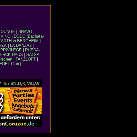
LOUNGE
|
BRAVO
|
IVINO
|
DODO (Bachata-
FARTH in BERGHEIM
|
NZA
|
LA DANZA2
|
|
PRIVILEGE
|
RUEDA-
ERCK-HAUS
|
SALSA-
rechen
|
TANZLOFT
|
EDEL Club
|