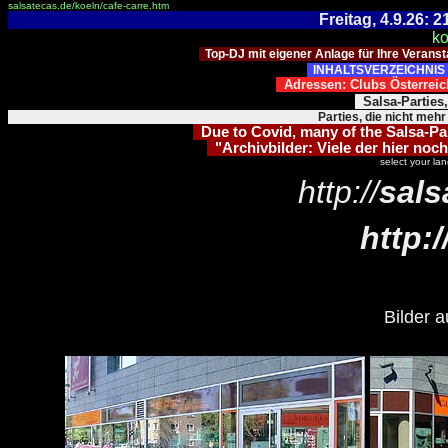
salsatecas.de/koeln/cafe-carre.htm
Freitag, 4.9.26:
ko
Top-DJ mit eigener Anlage für Ihre Verans
INHALTSVERZEICHNIS 
Adressen: Clubs Österre
Salsa-Parties
Parties, die nicht mehr
Due to Covid, many of the Salsa-Part
"Archivbilder: Viele der hier noch
select your la
http://
sals
http:/
Bilder 