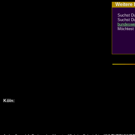
Weitere L
Suchst Du
Suchst Du
bundeswe
Möchtest 
Köln
: