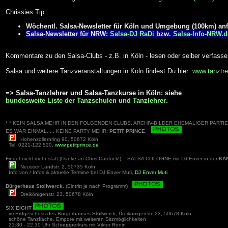
Chrissies Tip:
Wöchentl. Salsa-Newsletter für Köln und Umgebung (100km) an
Salsa-Newsletter für NRW:
Salsa-DJ RaDi
bzw.
Salsa-Info-NRW.d
Kommentare zu den Salsa-Clubs - z.B. in Köln - lesen oder selber verfass
Salsa und weitere Tanzveranstaltungen in Köln findest Du hier:
www.tanztre
=> Salsa-Tanzlehrer und Salsa-Tanzkurse in Köln: siehe
bundesweite Liste der Tanzschulen und Tanzlehrer
.
* * KEIN SALSA MEHR IN DEN FOLGENDEN CLUBS, ARCHIV-BILDER EHEMALIGER PARTIES
ES WAR EINMAL..... KEINE PARTY MEHR:
PETIT PRINCE
,
Hohenzollernring 90, 50672 Köln
Tel. 0221-122 520,
www.petitprince.de
Findet nicht mehr statt (Danke an Chris Carduck!): SALSA COLOGNE mit DJ Enver in der
KA
Neusser Landstr. 2, 50735 Köln
Info von / Infos & aktuelle Termine bei DJ Enver Muti,
DJ Enver Muti
Bürgerhaus Stollwerck
, (Eintritt je nach Programm)
Dreikönigenstr. 23, 50678 Köln
SIX EIGHT
im Erdgeschoss des Bürgerhauses Stollwerck, Dreikönigenstr. 23, 50678 Köln
schöne Tanzfläche, Empore mit weiteren Sitzmöglichkeiten
21:30 - 22:30 Uhr Schnupperkurs mit Viktor Ronin