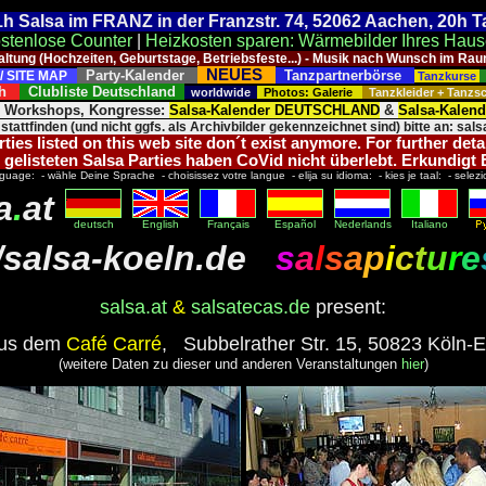
 21h Salsa im FRANZ in der Franzstr. 74, 52062 Aachen, 20h 
stenlose Counter
|
Heizkosten sparen: Wärmebilder Ihres Hau
taltung (Hochzeiten, Geburtstage, Betriebsfeste...) - Musik nach Wunsch im 
NEUES
Party-Kalender
Tanzpartnerbörse
/ SITE MAP
Tanzkurse
ich
Clubliste Deutschland
worldwide
Photos: Galerie
Tanzkleider + Tanz
, Workshops, Kongresse:
Salsa-Kalender DEUTSCHLAND
&
Salsa-Kalen
 stattfinden (und nicht ggfs. als Archivbilder gekennzeichnet sind) bitte an: salsa
ies listed on this web site don´t exist anymore. For further deta
 gelisteten Salsa Parties haben CoVid nicht überlebt. Erkundigt
nguage: - wähle Deine Sprache - choisissez votre langue - elija su idioma: - kies je taal: - selezi
a
.
at
deutsch
English
Français
Español
Nederlands
Italiano
/
salsa-koeln.de
s
a
l
s
a
p
i
c
t
u
r
e
salsa.at
&
salsatecas.de
present:
aus dem
Café Carré
, Subbelrather Str. 15, 50823 Köln-E
(weitere Daten zu dieser und anderen Veranstaltungen
hier
)