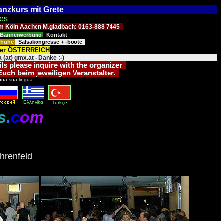
Tanzkurs mit Grete
ses
Raum Köln Aachen M.gladbach: 0163-888 7445
Bannerwerbung
Kontakt
schuhe
Salsakongresse + -boote
der ÖSTERREICH
 (at) gmx.at - Danke :-)
ils please inquire with the organizer
 Euch beim jeweiligen Veranstalter.
ona sua lingua:
Eλληvikα
Türkçe
s
.
c
o
m
hrenfeld