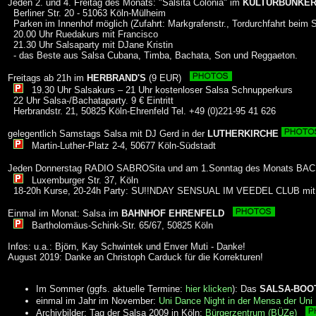
Jeden 2. und 4. Freitag des Monats: "Salsita Colonia" im
KULTURBUNKE
Berliner Str. 20 - 51063 Köln-Mülheim
Parken im Innenhof möglich (Zufahrt: Markgrafenstr., Tordurchfahrt beim 
20.00 Uhr Ruedakurs mit Francisco
21.30 Uhr Salsaparty mit DJane Kristin
- das Beste aus Salsa Cubana, Timba, Bachata, Son und Reggaeton.
Freitags ab 21h im
HERBRAND'S
(9 EUR)
19.30 Uhr Salsakurs – 21 Uhr kostenloser Salsa Schnupperkurs
22 Uhr Salsa-/Bachataparty. 9 € Eintritt
Herbrandstr. 21, 50825 Köln-Ehrenfeld Tel. +49 (0)221-95 41 626
gelegentlich Samstags Salsa mit DJ Gerd in der
LUTHERKIRCHE
Martin-Luther-Platz 2-4, 50677 Köln-Südstadt
Jeden Donnerstag RADIO SABROSita und am 1.Sonntag des Monats BA
Luxemburger Str. 37, Köln
18-20h Kurse, 20-24h Party: SU!!NDAY SENSUAL IM VEEDEL CLUB mi
Einmal im Monat: Salsa im
BAHNHOF EHRENFELD
Bartholomäus-Schink-Str. 65/67, 50825 Köln
Infos: u.a.: Björn, Kay Schwintek und Enver Muti - Danke!
August 2019: Danke an Christoph Carduck für die Korrekturen!
Im Sommer (ggfs. aktuelle Termine:
hier klicken
): Das
SALSA-BOO
einmal im Jahr im November:
Uni Dance Night in der Mensa der Uni 
Archivbilder: Tag der Salsa 2009 in Köln:
Bürgerzentrum (BÜZe)