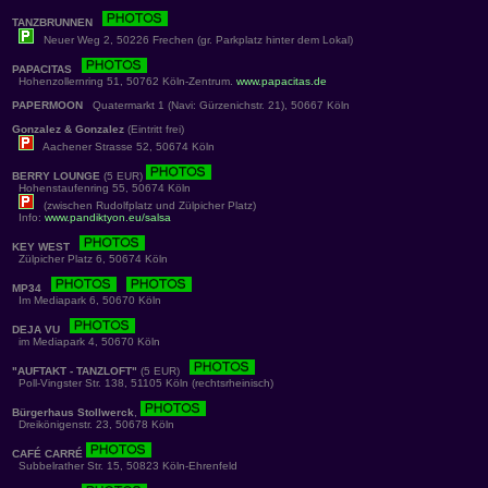
TANZBRUNNEN
Neuer Weg 2, 50226 Frechen (gr. Parkplatz hinter dem Lokal)
PAPACITAS
Hohenzollernring 51, 50762 Köln-Zentrum.
www.papacitas.de
PAPERMOON
Quatermarkt 1 (Navi: Gürzenichstr. 21), 50667 Köln
Gonzalez & Gonzalez
(Eintritt frei)
Aachener Strasse 52, 50674 Köln
BERRY LOUNGE
(5 EUR)
Hohenstaufenring 55, 50674 Köln
(zwischen Rudolfplatz und Zülpicher Platz)
Info:
www.pandiktyon.eu/salsa
KEY WEST
Zülpicher Platz 6, 50674 Köln
MP34
Im Mediapark 6, 50670 Köln
DEJA VU
im Mediapark 4, 50670 Köln
"AUFTAKT - TANZLOFT"
(5 EUR)
Poll-Vingster Str. 138, 51105 Köln (rechtsrheinisch)
Bürgerhaus Stollwerck
,
Dreikönigenstr. 23, 50678 Köln
CAFÉ CARRÉ
Subbelrather Str. 15, 50823 Köln-Ehrenfeld