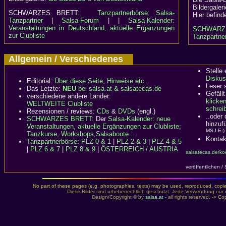
Bildergaler
SCHWARZES BRETT:
Tanzpartnerbörse: Salsa-
Hier befind
Tanzpartner
|
Salsa-Forum
| |
Salsa-Kalender:
Veranstaltungen in Deutschland, aktuelle Ergänzungen
SCHWARZ
zur Clubliste
Tanzpartner
Allgemein / Verschiedenes
Stelle
Diskus
Editorial:
Über diese Seite, Hinweise etc..
Leser 
Das Letzte:
NEU
bei salsa.at & salsatecas.de
Gefällt
verschiedene andere Länder:
klicke
WELTWEITE Clubliste
schreib
Rezensionen / reviews:
CDs
&
DVDs
(engl.)
..oder
SCHWARZES BRETT:
Der
Salsa-Kalender: neue
hinzuf
Veranstaltungen, aktuelle Ergänzungen zur Clubliste;
MS I.E.)
Tanzkurse, Workshops,Salsaboote...
Kontak
Tanzpartnerbörse
:
PLZ 0 & 1
|
PLZ 2 & 3
|
PLZ 4 & 5
|
PLZ 6 & 7
|
PLZ 8 & 9
|
ÖSTERREICH / AUSTRIA
salsatecas.de/koe
veröffentlichen /
No part of these pages (e.g. photographies, texts) may be used, reproduced, copied,
Diese Bilder sind urheberrechtlich geschützt. Jede Verwendung nur 
Design/Copyright © by
salsa.at
- all rights reserved. ->
Cop