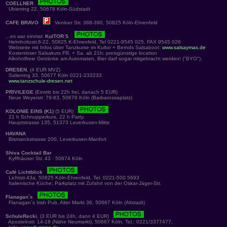
COELLNER
Ubierring 22, 50678 Köln-Südstadt
CAFE BRAVO
Venloer Str. 388-390, 50825 Köln-Ehrenfeld
...es war einmal:
KulTOR 5
,
Helmholtzstr.8-22, 50825 K-Ehrenfeld, Tel 0221-9545 025, FAX 9545 026
Webseite mit Infos über Tanzkurse im Kultor + Bernds Salsaboot:
www.salsaymas.de
Kostenloser Salsakurs FR. + Sa. ab 21h; preisgünstige location
Alkoholfreie Getränke am Automaten, Bier darf sogar mitgebracht werden! ("BYO").
DRESEN
, (4 EUR MVZ)
Salierring 33, 50677 Köln 0221-233233
www.tanzschule-dresen.net
PRIVILEGE
(Eintritt bis 22h frei, danach 5 EUR)
Neue Weyerstr. 79-83, 50676 Köln (Barbarossaplatz)
KOLONIE EINS (K1)
(5 EUR)
21 h Schnupperkurs, 22 h Party.
Hauptstrasse 135, 51373 Leverkusen-Mitte
HAVANA
Bismarckstrasse 200, Leverkusen-Manfort
Shiva Cocktail Bar
Kyffhäuser Str. 43 · 50674 Köln
Café Lichtblick
Lichtstr.43a, 50825 Köln-Ehrenfeld, Tel. 0221-500 5693
Italienische Küche; Parkplatz mit Zufahrt von der Oskar-Jäger-Str.
Flanagan´s
Flanagan´s Irish Pub, Alter Markt 36, 50667 Köln (Altstadt)
SchuleRecki
, (3 EUR bis 24h, dann 4 EUR)
Apostelnstr. 14-18 (Nähe Neumarkt), 50667 Köln, Tel.: 0221/3377477,