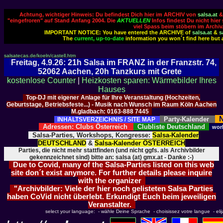
Achtung, wichtiger Hinweis: Du befindest Dich hier im ARCHIV von
salsa.at
"eingefroren" auf Stand Anfang 2004. Die
AKTUELLEN
Infos findest Du nicht hier
viel Spass beim stöbern im Archiv
IMPORTANT NOTICE: You have entered the ARCHIVE of
salsa.at
&
s
The
current, up-to-date
information you won´t find here but 
salsatecas.de/koeln/castell.htm
Freitag, 4.9.26: 21h Salsa im FRANZ in der Franzstr. 74,
52062 Aachen, 20h Tanzkurs mit Grete
kostenlose Counter
|
Heizkosten sparen: Wärmebilder Ihres
Hauses
Top-DJ mit eigener Anlage für Ihre Veranstaltung (Hochzeiten,
Geburtstage, Betriebsfeste...) - Musik nach Wunsch im Raum Köln Aachen
M.gladbach: 0163-888 7445
N
Party-Kalender
INHALTSVERZEICHNIS / SITE MAP
Adressen: Clubs Österreich
Clubliste Deutschland
wor
Salsa-Parties, Workshops, Kongresse:
Salsa-Kalender
DEUTSCHLAND
&
Salsa-Kalender ÖSTERREICH
Parties, die nicht mehr stattfinden (und nicht ggfs. als Archivbilder
gekennzeichnet sind) bitte an: salsa (at) gmx.at - Danke :-)
Due to Covid, many of the Salsa-Parties listed on this web
site don´t exist anymore. For further details please inquire
with the organizer
"Archivbilder: Viele der hier noch gelisteten Salsa Parties
haben CoVid nicht überlebt. Erkundigt Euch beim jeweiligen
Veranstalter.
select your language: - wähle Deine Sprache - choisissez votre langue - elija 