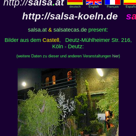
http://
salsa
.
at
deutsch
English
Français
Españo
http://
salsa-koeln.de
s
salsa.at
&
salsatecas.de
present:
Bilder aus dem
Castell
, Deutz-Mühlheimer Str. 216,
Köln - Deutz:
(weitere Daten zu dieser und anderen Veranstaltungen
hier
)