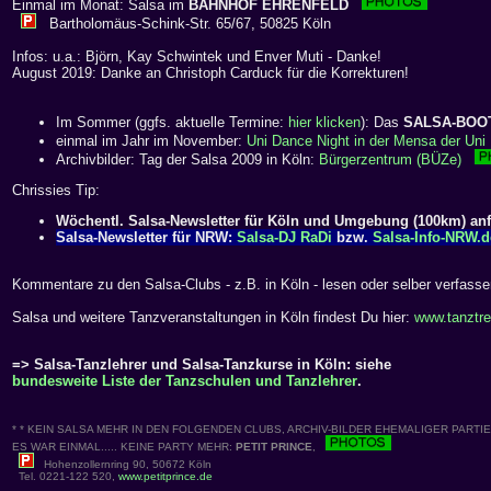
Einmal im Monat: Salsa im
BAHNHOF EHRENFELD
Bartholomäus-Schink-Str. 65/67, 50825 Köln
Infos: u.a.: Björn, Kay Schwintek und Enver Muti - Danke!
August 2019: Danke an Christoph Carduck für die Korrekturen!
Im Sommer (ggfs. aktuelle Termine:
hier klicken
): Das
SALSA-BOO
einmal im Jahr im November:
Uni Dance Night in der Mensa der Uni 
Archivbilder: Tag der Salsa 2009 in Köln:
Bürgerzentrum (BÜZe)
Chrissies Tip:
Wöchentl. Salsa-Newsletter für Köln und Umgebung (100km) an
Salsa-Newsletter für NRW:
Salsa-DJ RaDi
bzw.
Salsa-Info-NRW.d
Kommentare zu den Salsa-Clubs - z.B. in Köln - lesen oder selber verfass
Salsa und weitere Tanzveranstaltungen in Köln findest Du hier:
www.tanztre
=> Salsa-Tanzlehrer und Salsa-Tanzkurse in Köln: siehe
bundesweite Liste der Tanzschulen und Tanzlehrer
.
* * KEIN SALSA MEHR IN DEN FOLGENDEN CLUBS, ARCHIV-BILDER EHEMALIGER PARTIES
ES WAR EINMAL..... KEINE PARTY MEHR:
PETIT PRINCE
,
Hohenzollernring 90, 50672 Köln
Tel. 0221-122 520,
www.petitprince.de