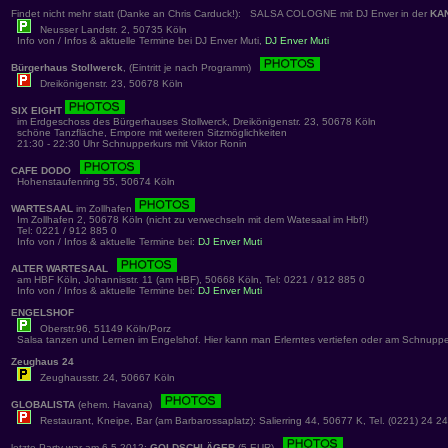
Findet nicht mehr statt (Danke an Chris Carduck!): SALSA COLOGNE mit DJ Enver in der
KA
Neusser Landstr. 2, 50735 Köln
Info von / Infos & aktuelle Termine bei DJ Enver Muti,
DJ Enver Muti
Bürgerhaus Stollwerck
, (Eintritt je nach Programm)
Dreikönigenstr. 23, 50678 Köln
SIX EIGHT
im Erdgeschoss des Bürgerhauses Stollwerck, Dreikönigenstr. 23, 50678 Köln
schöne Tanzfläche, Empore mit weiteren Sitzmöglichkeiten
21:30 - 22:30 Uhr Schnupperkurs mit Viktor Ronin
CAFE DODO
Hohenstaufenring 55, 50674 Köln
WARTESAAL
im Zollhafen
Im Zollhafen 2, 50678 Köln (nicht zu verwechseln mit dem Watesaal im Hbf!)
Tel: 0221 / 912 885 0
Info von / Infos & aktuelle Termine bei:
DJ Enver Muti
ALTER WARTESAAL
am HBF Köln, Johannisstr. 11 (am HBF), 50668 Köln, Tel: 0221 / 912 885 0
Info von / Infos & aktuelle Termine bei:
DJ Enver Muti
ENGELSHOF
Oberstr.96, 51149 Köln/Porz
Salsa tanzen und Lernen im Engelshof. Hier kann man Erlerntes vertiefen oder am Schnuppe
Zeughaus 24
Zeughausstr. 24, 50667 Köln
GLOBALISTA
(ehem. Havana)
Restaurant, Kneipe, Bar (am Barbarossaplatz): Salierring 44, 50677 K, Tel. (0221) 24 2
letzte Party war am 6.5.2012:
GOLDSCHLÄGER
(5 EUR)