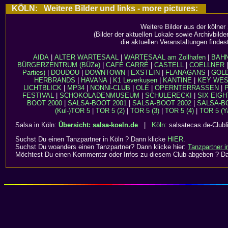
KÖLN: Weitere Bilder und links - more pictures:
Weitere Bilder aus der kölner
(Bilder der aktuellen Lokale sowie Archivbild
die aktuellen Veranstaltungen findes
AIDA
|
ALTER WARTESAAL
|
WARTESAAL am Zollhafen
|
BAH
BÜRGERZENTRUM (BÜZe)
|
CAFÉ CARRÉ
|
CASTELL
|
COELLNER
Parties)
|
DOUDOU
|
DOWNTOWN
|
EXSTEIN
|
FLANAGANS
|
GOL
HERBRANDS
|
HAVANA
|
K1 Leverkusen
|
KANTINE
|
KEY WE
LICHTBLICK
|
MP34
|
NONNI-CLUB
|
OLÉ
|
OPERNTERRASSEN
|
FESTIVAL
|
SCHOKOLADENMUSEUM
|
SCHULERECKI
|
SIX EIGH
BOOT 2000
|
SALSA-BOOT 2001
|
SALSA-BOOT 2002
|
SALSA-B
(Kul-)TOR 5
|
TOR 5 (2)
|
TOR 5 (3)
|
TOR 5 (4)
|
TOR 5 (Ya
Salsa in Köln:
Übersicht: salsa-koeln.de
|
Köln
: salsatecas.de-Clubl
Suchst Du einen Tanzpartner in Köln ? Dann klicke
HIER
.
Suchst Du woanders einen Tanzpartner? Dann klicke hier:
Tanzpartner 
Möchtest Du einen Kommentar oder Infos zu diesem Club abgeben ? D