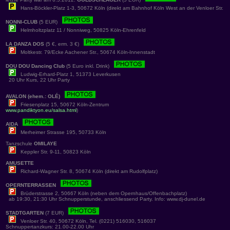
Hans-Böckler-Platz 1-3, 50672 Köln (direkt am Bahnhof Köln West an der Venloer Str.
NONNI-CLUB
(5 EUR)
Helmholtzplatz 11 / Nonniweg, 50825 Köln-Ehrenfeld
LA DANZA DOS
(5 €, erm. 3 €)
Moltkestr. 79/Ecke Aachener Str., 50674 Köln-Innenstadt
DOU DOU Dancing Club
(5 Euro inkl. Drink)
Ludwig-Erhard-Platz 1, 51373 Leverkusen
20 Uhr Kurs, 22 Uhr Party
AVALON (ehem.: OLÉ)
Friesenplatz 15, 50672 Köln-Zentrum
www.pandiktyon.eu/salsa.html
)
AIDA
Merheimer Strasse 195, 50733 Köln
Tanzschule
OMILAYE
Keppler Str. 9-11, 50823 Köln
AMUSETTE
Richard-Wagner Str. 8, 50674 Köln (direkt am Rudolfplatz)
OPERNTERRASSEN
Brüderstrasse 2, 50667 Köln (neben dem Opernhaus/Offenbachplatz)
ab 19:30, 21:30 Uhr Schnupperstunde, anschliessend Party. Info: www.dj-dunel.de
STADTGARTEN
(7 EUR)
Venloer Str. 40, 50672 Köln, Tel. (0221) 516030, 516037
Schnuppertanzkurs: 21.00-22.00 Uhr