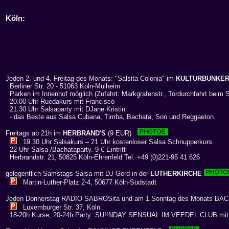
Köln
:
Jeden 2. und 4. Freitag des Monats: "Salsita Colonia" im
KULTURBUNKE
Berliner Str. 20 - 51063 Köln-Mülheim
Parken im Innenhof möglich (Zufahrt: Markgrafenstr., Tordurchfahrt beim 
20.00 Uhr Ruedakurs mit Francisco
21.30 Uhr Salsaparty mit DJane Kristin
- das Beste aus Salsa Cubana, Timba, Bachata, Son und Reggaeton.
Freitags ab 21h im
HERBRAND'S
(9 EUR)
19.30 Uhr Salsakurs – 21 Uhr kostenloser Salsa Schnupperkurs
22 Uhr Salsa-/Bachataparty. 9 € Eintritt
Herbrandstr. 21, 50825 Köln-Ehrenfeld Tel. +49 (0)221-95 41 626
gelegentlich Samstags Salsa mit DJ Gerd in der
LUTHERKIRCHE
Martin-Luther-Platz 2-4, 50677 Köln-Südstadt
Jeden Donnerstag RADIO SABROSita und am 1.Sonntag des Monats BA
Luxemburger Str. 37, Köln
18-20h Kurse, 20-24h Party: SU!!NDAY SENSUAL IM VEEDEL CLUB mi