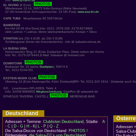
Info:
www.dj-mano.de
EL DIVINO
(6 Euro)
Mittelstrasse 12-14, 50672 Köln-Zentrum (Nähe Neumarkt)
22 Uhr kostenlose Schnupperstunde, 23 Uhr Party.
www.asa-lev.de
CAFE TUBA
Moselstrasse 80 50674Köln
BANDERAS
Am Hof 20-26 (Am Dom) Info: 0221- 2579 206, 0179-8274964
viele Latinos + Latinas, kleine lateinamerkanische Kneipe + Disco
STANTON
(bis 23h 4 EUR, ab 23h 5 EUR)
Schildergasse (hinter der Antoniterkirche) - info @ salsadecolonia.de
LA BUENA VIDA
Hohenstaufen Ring 21 /Ecke Zuelpicher Platz, Direkt neben der Kirche
Info Tel.: 0175-2076443,E-Mail: Salsabar @ hotmail.com
DOWNTOWN
Brabanter Str. 15 (siehe
Stadtplan
), 50674 K
Tel.: 0221-5104783,
EXSTEIN MUSIK CLUB
,
Ubierring 24 (Ecke AlteburgerStr, Köln/ Südstadt)BR> Tel. 0221-310 1614 - Zeitweise auch S
GO, Leverkusen-OPLADEN, Talstr. 4
Info: 02058-8989900
Wegbeschreibung
: GabiRon @ salsawelt.de
EPHESUS TAVERNA, CASTELL
, MERENGUE-BAR.
Deutschland
Österr
Adressen + Termine:
Clublisten Deutschland
, Städte:
A
- C
|
D - G
|
H - K
|
L - P
|
Q - Z
Adressen +
Die Salsa-Discos von Deutschland:
PHOTOS !
Salsa-Clubs
Bildergalerie:
die Salsa-DJ´s von Deutschland
Die Salsa-