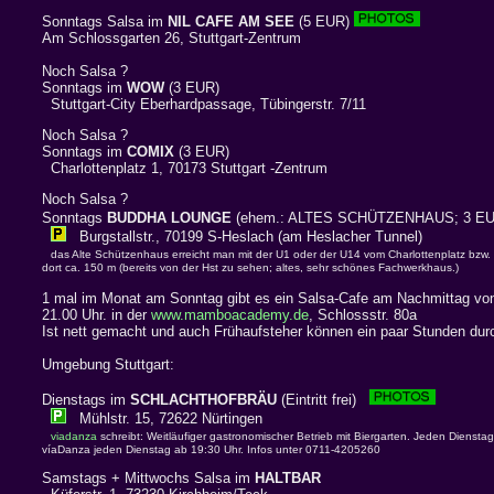
Sonntags Salsa im
NIL CAFE AM SEE
(5 EUR)
Am Schlossgarten 26, Stuttgart-Zentrum
Noch Salsa ?
Sonntags im
WOW
(3 EUR)
Stuttgart-City Eberhardpassage, Tübingerstr. 7/11
Noch Salsa ?
Sonntags im
COMIX
(3 EUR)
Charlottenplatz 1, 70173 Stuttgart -Zentrum
Noch Salsa ?
Sonntags
BUDDHA LOUNGE
(ehem.: ALTES SCHÜTZENHAUS; 3 
Burgstallstr., 70199 S-Heslach (am Heslacher Tunnel)
das Alte Schützenhaus erreicht man mit der U1 oder der U14 vom Charlottenplatz bzw. H
dort ca. 150 m (bereits von der Hst zu sehen; altes, sehr schönes Fachwerkhaus.)
1 mal im Monat am Sonntag gibt es ein Salsa-Cafe am Nachmittag von
21.00 Uhr. in der
www.mamboacademy.de
, Schlossstr. 80a
Ist nett gemacht und auch Frühaufsteher können ein paar Stunden dur
Umgebung Stuttgart:
Dienstags im
SCHLACHTHOFBRÄU
(Eintritt frei)
Mühlstr. 15, 72622 Nürtingen
viadanza
schreibt: Weitläufiger gastronomischer Betrieb mit Biergarten. Jeden Diensta
víaDanza jeden Dienstag ab 19:30 Uhr. Infos unter 0711-4205260
Samstags + Mittwochs Salsa im
HALTBAR