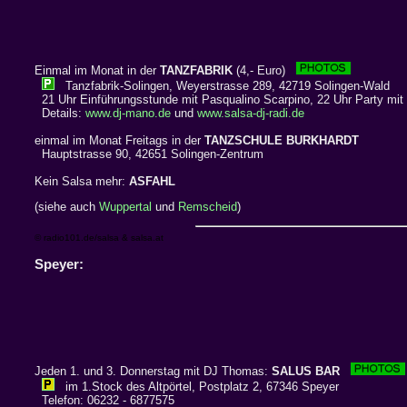
Einmal im Monat in der
TANZFABRIK
(4,- Euro)
Tanzfabrik-Solingen, Weyerstrasse 289, 42719 Solingen-Wald
21 Uhr Einführungsstunde mit Pasqualino Scarpino, 22 Uhr Party mi
Details:
www.dj-mano.de
und
www.salsa-dj-radi.de
einmal im Monat Freitags in der
TANZSCHULE BURKHARDT
Hauptstrasse 90, 42651 Solingen-Zentrum
Kein Salsa mehr:
ASFAHL
(siehe auch
Wuppertal
und
Remscheid
)
© radio101.de/salsa & salsa.at
Speyer:
Jeden 1. und 3. Donnerstag mit DJ Thomas:
SALUS BAR
im 1.Stock des Altpörtel, Postplatz 2, 67346 Speyer
Telefon: 06232 - 6877575