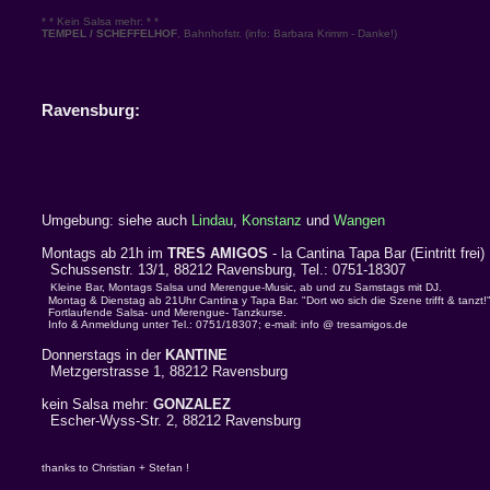
* * Kein Salsa mehr: * *
TEMPEL / SCHEFFELHOF
, Bahnhofstr. (info: Barbara Krimm - Danke!)
Ravensburg:
Umgebung: siehe auch
Lindau
,
Konstanz
und
Wangen
Montags ab 21h im
TRES AMIGOS
- la Cantina Tapa Bar (Eintritt frei)
Schussenstr. 13/1, 88212 Ravensburg, Tel.: 0751-18307
Kleine Bar, Montags Salsa und Merengue-Music, ab und zu Samstags mit DJ.
Montag & Dienstag ab 21Uhr Cantina y Tapa Bar. "Dort wo sich die Szene trifft & tanzt!
Fortlaufende Salsa- und Merengue- Tanzkurse.
Info & Anmeldung unter Tel.: 0751/18307; e-mail: info @ tresamigos.de
Donnerstags in der
KANTINE
Metzgerstrasse 1, 88212 Ravensburg
kein Salsa mehr:
GONZALEZ
Escher-Wyss-Str. 2, 88212 Ravensburg
thanks to Christian + Stefan !