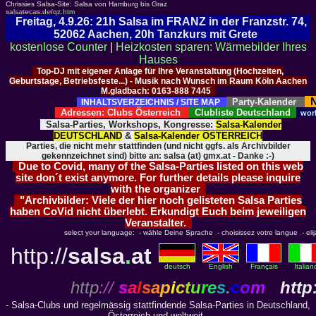
Chrissies Salsa-Site: Salsa von Hamburg bis Graz
salsatecas.de/qz.htm
Freitag, 4.9.26: 21h Salsa im FRANZ in der Franzstr. 74,
52062 Aachen, 20h Tanzkurs mit Grete
kostenlose Counter
|
Heizkosten sparen: Wärmebilder Ihres
Hauses
Top-DJ mit eigener Anlage für Ihre Veranstaltung (Hochzeiten,
Geburtstage, Betriebsfeste...) - Musik nach Wunsch im Raum Köln Aachen
M.gladbach: 0163-888 7445
N
Party-Kalender
INHALTSVERZEICHNIS / SITE MAP
Adressen: Clubs Österreich
Clubliste Deutschland
wor
Salsa-Parties, Workshops, Kongresse:
Salsa-Kalender
DEUTSCHLAND
&
Salsa-Kalender ÖSTERREICH
Parties, die nicht mehr stattfinden (und nicht ggfs. als Archivbilder
gekennzeichnet sind) bitte an: salsa (at) gmx.at - Danke :-)
Due to Covid, many of the Salsa-Parties listed on this web
site don´t exist anymore. For further details please inquire
with the organizer
"Archivbilder: Viele der hier noch gelisteten Salsa Parties
haben CoVid nicht überlebt. Erkundigt Euch beim jeweiligen
Veranstalter.
select your language: - wähle Deine Sprache - choisissez votre langue - elija 
http://
salsa
.
at
deutsch
English
Français
Italian
http
://
s
a
l
s
a
p
i
c
t
u
r
e
s.
c
o
m
http:
- Salsa-Clubs und regelmässig stattfindende Salsa-Parties in Deutschland,
Österreich und weltweit -