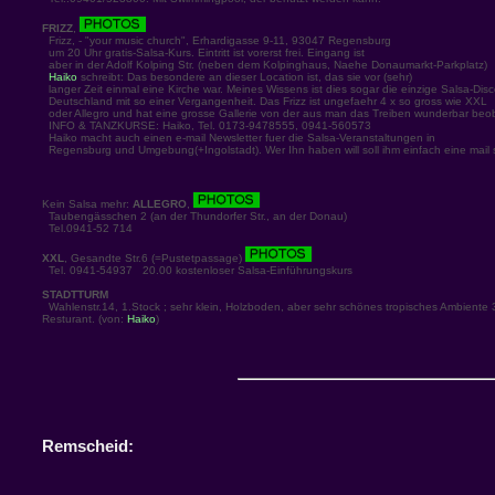
FRIZZ
,
Frizz, - "your music church", Erhardigasse 9-11, 93047 Regensburg
um 20 Uhr gratis-Salsa-Kurs. Eintritt ist vorerst frei. Eingang ist
aber in der Adolf Kolping Str. (neben dem Kolpinghaus, Naehe Donaumarkt-Parkplatz)
Haiko
schreibt: Das besondere an dieser Location ist, das sie vor (sehr)
langer Zeit einmal eine Kirche war. Meines Wissens ist dies sogar die einzige Salsa-Disc
Deutschland mit so einer Vergangenheit. Das Frizz ist ungefaehr 4 x so gross wie XXL
oder Allegro und hat eine grosse Gallerie von der aus man das Treiben wunderbar beo
INFO & TANZKURSE: Haiko, Tel. 0173-9478555, 0941-560573
Haiko macht auch einen e-mail Newsletter fuer die Salsa-Veranstaltungen in
Regensburg und Umgebung(+Ingolstadt). Wer Ihn haben will soll ihm einfach eine mail 
Kein Salsa mehr:
ALLEGRO
,
Taubengässchen 2 (an der Thundorfer Str., an der Donau)
Tel.0941-52 714
XXL
, Gesandte Str.6 (=Pustetpassage)
Tel. 0941-54937 20.00 kostenloser Salsa-Einführungskurs
STADTTURM
Wahlenstr.14, 1.Stock ; sehr klein, Holzboden, aber sehr schönes tropisches Ambiente 3
Resturant. (von:
Haiko
)
Remscheid: