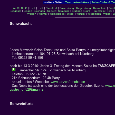
weitere Seiten:
Tanzpartnerbörse
|
Salsa-Clubs & Te
A - C
|
D - G
|
H - K
|
L - P
|
Radolfzell
|
Ravensburg
|
Regensburg
|
Remscheid
|
Reutl
Siegburg
|
Siegen
|
Solingen
|
Speyer
|
Straubing
|
Stuttgart
|
Suhl
|
Traunstein
|
Trier
|
Weiden
|
Weimar
|
Wernigerode
|
Wesel
|
Wetzlar
|
Wiesbaden
|
Witten
|
W
Schwabach:
Jeden Mittwoch Salsa Tanzkurse und Salsa-Partys in unregelmässig
Limbacherstrasse 104, 91126 Schwabach bei Nürnberg
Tel. 09122-89 41 856
noch bis 13.3.2010: Jeden 3. Freitag des Monats Salsa im
TANZCAFE
Limbacher Str. 12a, Schwabach bei Nürnberg
Telefon: 0 9122 - 43 78
21h Schnupperkurs, 22-4h Party
aktuelle Infos / Webseite:
www.tanzcafe-nobis.de
Das Nobis ist auch eine der top-locations der Discofox-Szene:
www.n
gastro_id=829&man=2
Schweinfurt: