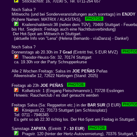
Stöckachstr. 16, 70190 S, Tel. 0711-264 657
Noch Salsa ?
Mittwochs (und bei Sonderveranstaltungen auch sonntags) im
ENJOY
(frühere Namen: MATRIX / ALASITAS),
Krailenshaldenstr.38 (neben dem TÜV), 70469 Stuttgart - Feuerb
bis Hst. Sieglestr. Freitags auch eine Nachtbusverbindung)
Der Hot-Spot am Mittwoch in Stuttgart.
(aktuelle Info von "Lena" (Helena Bernardo - víaDanza) - Danke!)
Noch Salsa ?
Donnerstags ab 20.30h im
7 Grad
(Eintritt frei, 5 EUR MVZ)
Theodor-Heuss-Str. 32, 70174 Stuttgart
ca. 19.30h vor der Party Schnupperkurse
Alle 2 Wochen Freitags: Salsa im
JOE PEÑAS
Peñas
Alleenstraße 12, 72622 Nürtingen (Stand: 2025)
Freitags ab 23h
JOE PEÑAS
Kollwitzstr. 1 (Eingang Fleischmannstr.), 73728 Esslingen
Hinweis: Raucherclub / es darf geraucht werden
Freitags Salsa (Sa: Reggaeton etc.) in der
BAR SUR
(3 EUR)
Königsstr.22, 70173 Stuttgart (am Schlossplatz)
Tel: 0711 - 7946345
Es geht so ab 22.30 richtig los. Der Hot-Spot am Freitag in Stuttgart.
Samstags
ZAPATA
, (Eintritt:
7 - 10 EUR
)
Pragstr. 120 (hinter der Hertz-Autovermietung), 70376 Stuttgart, 