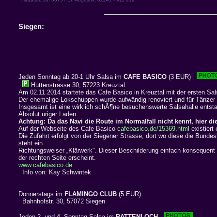
Siegen:
Jeden Sonntag ab 20-1 Uhr Salsa im
CAFE BASICO
(3 EUR)
Hüttenstrasse 30, 57223 Kreuztal
Am 02.11.2014 startete das Cafe Basico in Kreuztal mit der ersten Sal
Der ehemalige Lokschuppen wurde aufwändig renoviert und für Tänzer
Insgesamt ist eine wirklich schÃ¶ne besuchenswerte Salsahalle entst
Absolut uriger Laden.
Achtung: Da das Navi die Route im Normalfall nicht kennt, hier 
Auf der Webseite des Cafe Basico
cafebasico.de/15369.html
existiert
Die Zufahrt erfolgt von der Siegener Strasse, dort wo diese die Bund
steht ein
Richtungsweiser „Klärwerk". Dieser Beschilderung einfach konsequent d
der rechten Seite erscheint.
www.cafebasico.de
Info von: Kay Schwintek
Donnerstags im
FLAMINGO CLUB
(5 EUR)
Bahnhofstr. 30, 57072 Siegen
Jeden 2. und 4. Sonntag Salsa im
RATTENLOCH