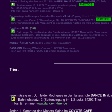
Jeden 1. Freitag des Monats 21°° Uhr im
BRAUHAUS SCHNITZLBAUMER
, (7.- DM)
Taubenmarkt 13, 83278 Traunstein (am Marktplatz),
Tel.: 0861-986 65 0, Infos unter 0861 / 2754
Info von: salsa-hans @ t-online.de - Danke ;o)
Donnerstags im Untergeschoss des Rockcafé
VILLA
, (Zugang
© radio101.de/salsa & sal
durch den Garten), Wasserburger Str. 10, 83278 TS, Tel.0861-7281
(eine wunderschöne alte Villa, nicht so ein hässlicher Kasten wie viele andere Discos - 
Gasthaus
ALMA
,
(Bild)
Salzburger Str. (= direkt an der Bundesstrasse, 83362 Thannreit b. Traunstein
Richtung Salzburg). Der Tanzsaal ist im 1. Stock des Gasthauses. Tel.: 0861-4870
(Das ist die gleiche Veranstaltung, die vorher in der "Villa" (s.u.) stattfand.)
KOHLSTÄTTER ALM
, 83346 Bergen (bei Traunstein)
CASA GIN
, Herzog-Wilhelm-Strasse 1, 83278 Traunstein
Tel./Fax: +49 /(0)861 / 2090 841 email: casagin @ aol.com
Trier:
regelmässig mit DJ Helder Rodrigues in der Tanzschule
DANCE IN
(Ein
Bahnhofsplatz. 2 (Seiteneingang im 1.Stock), 54292 Trier
Infos & Termine:
www.dance-in-trier.de
Jeden 1. Samstag des Monats Salsa im
COYOTE CAFE