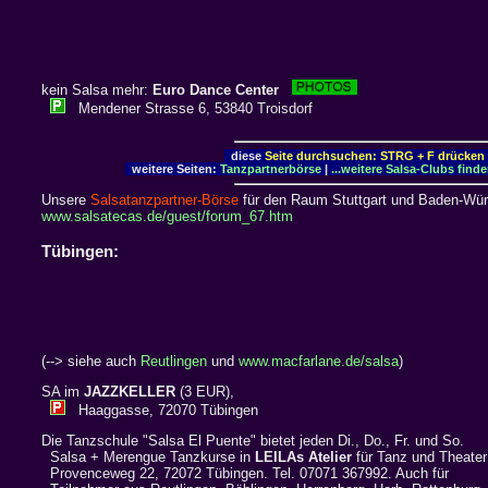
kein Salsa mehr:
Euro Dance Center
Mendener Strasse 6, 53840 Troisdorf
diese
Seite durchsuchen: STRG + F drücken
weitere Seiten:
Tanzpartnerbörse
|
...weitere Salsa-Clubs find
Unsere
Salsatanzpartner-Börse
für den Raum Stuttgart und Baden-Würt
www.salsatecas.de/guest/forum_67.htm
Tübingen:
(--> siehe auch
Reutlingen
und
www.macfarlane.de/salsa
)
SA im
JAZZKELLER
(3 EUR),
Haaggasse, 72070 Tübingen
Die Tanzschule "Salsa El Puente" bietet jeden Di., Do., Fr. und So.
Salsa + Merengue Tanzkurse in
LEILAs Atelier
für Tanz und Theater
Provenceweg 22, 72072 Tübingen. Tel. 07071 367992. Auch für