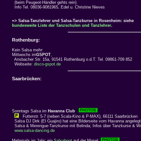
(beim Peugeot-Händler gehts rein)
Info Tel. 08036-9081965, Edel u. Christine Nieves
=> Salsa-Tanzlehrer und Salsa-Tanzkurse in Rosenheim: siehe
bundesweite Liste der Tanzschulen und Tanzlehrer
.
Rothenburg:
Kein Salsa mehr:
Mittwochs im
GSPOT
,
Ansbacher Str. 15a, 91541 Rothenburg o.d.T. Tel. 09861-709 852
Webseite:
disco-gspot.de
Saarbrücken:
Sonntags Salsa im
Havanna Club
Futterstr. 5-7 (neben Scala-Kino & P-MAX), 66111 Saarbrücken
Salsa DJ Dirk (El Guajiro) hat eine Bilderseite vom Havanna angeleg
Salsa & Merengue-Tanzkurse mit Belinda; Infos über Tanzkurse & W
www.salsa-dancing.de
Mehrmals im Jahr: ein
Salsaboot
auf der Mosel.
.