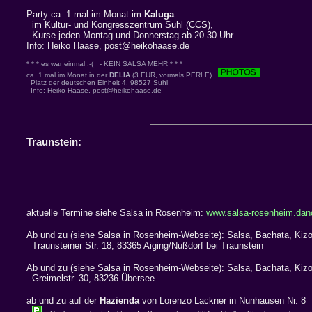
Party ca. 1 mal im Monat im
Kaluga
im Kultur- und Kongresszentrum Suhl (CCS),
Kurse jeden Montag und Donnerstag ab 20.30 Uhr
Info: Heiko Haase, post@heikohaase.de
* * * es war einmal :-( - KEIN SALSA MEHR * * *
ca. 1 mal im Monat in der
DELIA
(3 EUR, vormals PERLE)
Platz der deutschen Einheit 4, 98527 Suhl
Info:
Heiko Haase, post@heikohaase.de
Traunstein:
aktuelle Termine siehe Salsa in Rosenheim:
www.salsa-rosenheim.dan
Ab und zu (siehe Salsa in Rosenheim-Webseite): Salsa, Bachata, Ki
Traunsteiner Str. 18, 83365 Aiging/Nußdorf bei Traunstein
Ab und zu (siehe Salsa in Rosenheim-Webseite): Salsa, Bachata, K
Greimelstr. 30, 83236 Übersee
ab und zu auf der
Hazienda
von Lorenzo Lackner in Nunhausen Nr. 