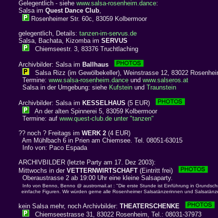
Gelegentlich - siehe
www.salsa-rosenheim.dance
:
Salsa im
Quest Dance Club
,
Rosenheimer Str. 60c, 83059 Kolbermoor
gelegentlich, Details:
tanzen-im-servus.de
Salsa, Bachata, Kizomba im
SERVUS
Chiemseestr. 3, 83376 Truchtlaching
Archivbilder: Salsa im
Ballhaus
Salsa Rizz (im Gewölbekeller), Weinstrasse 12, 83022 Rosenhe
Termine:
www.salsa-rosenheim.dance
und
www.salseros.at
Salsa in der Umgebung: siehe
Kufstein
und
Traunstein
Archivbilder: Salsa im
KESSELHAUS
(5 EUR)
An der alten Spinnerei 5, 83059 Kolbermoor
Termine: auf
www.quest-club.de unter "tanzen"
?? noch ? Freitags im
WERK 2
(4 EUR)
Am Mühlbach 6 in Prien am Chiemsee. Tel. 08051-63015
Info von: Paco Espada
ARCHIVBILDER (letzte Party am 17. Dez 2003):
Mittwochs in der
VETTERNWIRTSCHAFT
(Eintritt frei)
Oberaustrasse 2 ab 19:00 Uhr eine kleine Salsaparty.
Info von Benno, Benno @ austromail.at : "Die erste Stunde ist Einführung in Grundschr
einfache Figuren. Wir würden gerne alle Rosenheimer Salsatänzerinnen und Salsatänz
kein Salsa mehr, noch Archivbilder:
THEATERSCHENKE
Chiemseestrasse 31, 83022 Rosenheim, Tel.: 08031-37973