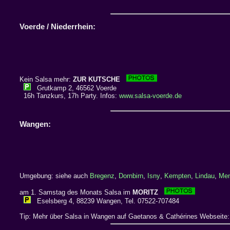
Voerde / Niederrhein:
Kein Salsa mehr:
ZUR KUTSCHE
Grutkamp 2, 46562 Voerde
16h Tanzkurs, 17h Party. Infos:
www.salsa-voerde.de
Wangen:
Umgebung: siehe auch
Bregenz
,
Dornbirn
,
Isny
,
Kempten
,
Lindau
,
Me
am 1. Samstag des Monats Salsa im
MORITZ
Eselsberg 4, 88239 Wangen, Tel. 07522-707484
Tip: Mehr über Salsa in Wangen auf Gaetanos & Cathérines Webseite