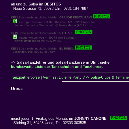
ab und zu Salsa im
BESITOS
Neue Strasse 71, 89073 Ulm, 0731-184 7987
KEIN Salsa mehr, noch Archivbilder:
ORANGE RESTAURANT
Lounge Restaurant & Bar, Dieselstr. 4/2, 89231 Neu-Ulm
Info von: Lamovida Studio, info @ la-movida.de (2012)
KEIN Salsa mehr, noch Archivbilder:
R.E.L.A.X
Auchertwiesenweg 4, 89075 Ulm-Söflingen
Party ist umgezogen ins NEW WAVE
KEIN Salsa mehr, noch Archivbilder:
EL RUBIO
,
Lessingstr. 10c, 89231 Neu-Ulm
=> Salsa-Tanzlehrer und Salsa-Tanzkurse in Ulm: siehe
bundesweite Liste der Tanzschulen und Tanzlehrer
.
Tanzpartnerbörse
|
Vermisst Du eine Party ? -> Salsa-Clubs & Termine 
Unna:
meist jeden 1. Freitag des Monats im
JOHNNY CANONE
Südring 31, 59423 Unna, Tel. 02303-303535