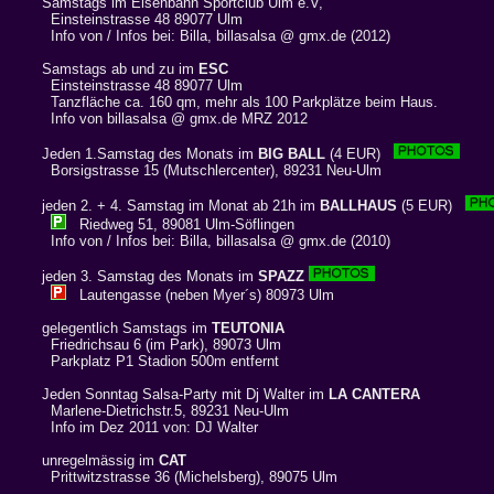
Samstags im Eisenbahn Sportclub Ulm e.V,
Einsteinstrasse 48 89077 Ulm
Info von / Infos bei: Billa, billasalsa @ gmx.de (2012)
Samstags ab und zu im
ESC
Einsteinstrasse 48 89077 Ulm
Tanzfläche ca. 160 qm, mehr als 100 Parkplätze beim Haus.
Info von billasalsa @ gmx.de MRZ 2012
Jeden 1.Samstag des Monats im
BIG BALL
(4 EUR)
Borsigstrasse 15 (Mutschlercenter), 89231 Neu-Ulm
jeden 2. + 4. Samstag im Monat ab 21h im
BALLHAUS
(5 EUR)
Riedweg 51, 89081 Ulm-Söflingen
Info von / Infos bei: Billa, billasalsa @ gmx.de (2010)
jeden 3. Samstag des Monats im
SPAZZ
Lautengasse (neben Myer´s) 80973 Ulm
gelegentlich Samstags im
TEUTONIA
Friedrichsau 6 (im Park), 89073 Ulm
Parkplatz P1 Stadion 500m entfernt
Jeden Sonntag Salsa-Party mit Dj Walter im
LA CANTERA
Marlene-Dietrichstr.5, 89231 Neu-Ulm
Info im Dez 2011 von: DJ Walter
unregelmässig im
CAT
Prittwitzstrasse 36 (Michelsberg), 89075 Ulm