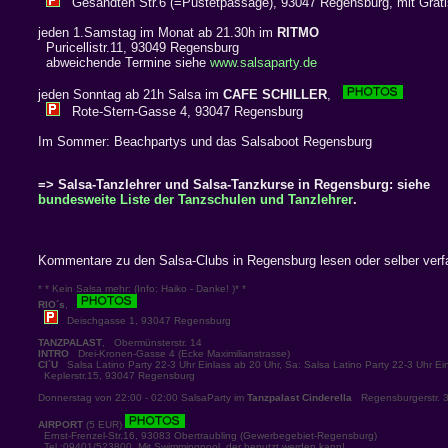
Gesandten Str.6 (=Pustetpassage), 93047 Regensburg, mit Grati
jeden 1.Samstag im Monat ab 21.30h im
RITMO
Puricellistr.11, 93049 Regensburg
abweichende Termine siehe
www.salsaparty.de
jeden Sonntag ab 21h Salsa im
CAFE SCHILLER
,
Rote-Stern-Gasse 4, 93047 Regensburg
Im Sommer: Beachpartys und das Salsaboot Regensburg
=> Salsa-Tanzlehrer und Salsa-Tanzkurse in Regensburg: siehe
bundesweite Liste der Tanzschulen und Tanzlehrer
.
Kommentare zu den Salsa-Clubs in Regensburg lesen oder selber ver
* * Kein Salsa mehr: (Info: Haiko - Danke! )* *
RIO´s
,
Deischgasse 1, 93047 Regensburg
TANZPALAST
, Obermünsterstr. 14
INTRO
Drei-Kronen-Gasse 4 (Ecke Maximilianstrasse)
CI`U
Salsa Latino Party 22-3 Uhr Einlass ab 20 Uhr, Sa: Salsa Latino Party 22-3 Uhr Ei
Keplerstr.15, 93047 Regensburg
Donnerstag von 22:00 - 02:00 SalsaParty im
Tanzpalast Cinderella
Regensburgerstr. 3
AIRPORT
(5 EUR)
Ernst-Frenzel-Str.16, 93083 Obertraubling (Gewerbegebiet-Regensburg)
Tel.:09401/523800. Mit Swimmingpool, der benutzt werden kann!