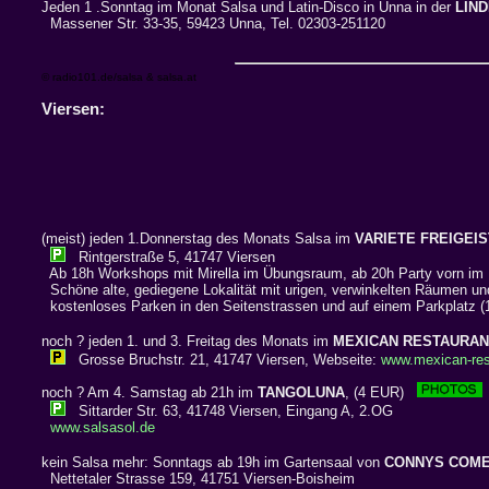
Jeden 1 .Sonntag im Monat Salsa und Latin-Disco in Unna in der
LIN
Massener Str. 33-35, 59423 Unna, Tel. 02303-251120
© radio101.de/salsa & salsa.at
Viersen:
(meist) jeden 1.Donnerstag des Monats Salsa im
VARIETE FREIGEIS
Rintgerstraße 5, 41747 Viersen
Ab 18h Workshops mit Mirella im Übungsraum, ab 20h Party vorn im 
Schöne alte, gediegene Lokalität mit urigen, verwinkelten Räumen und
kostenloses Parken in den Seitenstrassen und auf einem Parkplatz 
noch ? jeden 1. und 3. Freitag des Monats im
MEXICAN RESTAURAN
Grosse Bruchstr. 21, 41747 Viersen, Webseite:
www.mexican-res
noch ? Am 4. Samstag ab 21h im
TANGOLUNA
, (4 EUR)
Sittarder Str. 63, 41748 Viersen, Eingang A, 2.OG
www.salsasol.de
kein Salsa mehr: Sonntags ab 19h im Gartensaal von
CONNYS COME
Nettetaler Strasse 159, 41751 Viersen-Boisheim