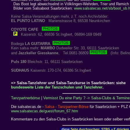
Das Boot legt abwechselnd in Völklingen-Wehrden, Trier und Remich 
Bilder vom Salsaboot Saarbrücken:
www.salsatecas.net/sb/boot_sb.
Keine Salsa-Veranstaltungen mehr, z.T. noch Archivbilder:
EL PUNTO LATINO
Marienstrasse 8, 66538 Neunkirchen
COYOTE CAFE
Kaiserstr. 62, 66836 St.Ingbert, 06894-169 0949
Bodega
LA GUITARRA
,
Kein salsa mehr:
MAMBO
Dudweiler Str. 33, 66111 Saarbrücken
and
Jazzkeller Giesskanne
, Tel.0681-36809
(Info: Belin
Puls 180
Bleichstr. 11, 66111 Saarbrücken
SUDHAUS
Kaiserstr. 170-174, 66386 St.Ingbert
=> Salsa-Tanzlehrer und Salsa-Tanzkurse in Saarbrücken: siehe
bundesweite Liste der Tanzschulen und Tanzlehrer
.
Tanzpartnerbörse
|
Vermisst Du eine Party ? -> Salsa-Clubs & Termine 
Die salsatecas.de -
Salsa - Tanzpartner-Börse
für Saarbrücken + PLZ 6
www.salsatecas.de/guest/forum_67.htm
Kommentare zu den Salsa-Clubs in Saarbrücken lesen oder selber ve
diese
Seite durchsuchen: STRG + F drücken