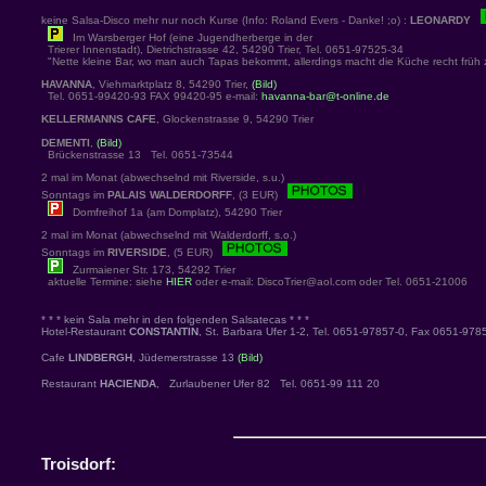
keine Salsa-Disco mehr nur noch Kurse (Info: Roland Evers - Danke! ;o) :
LEONARDY
Im Warsberger Hof (eine Jugendherberge in der
Trierer Innenstadt), Dietrichstrasse 42, 54290 Trier, Tel. 0651-97525-34
"Nette kleine Bar, wo man auch Tapas bekommt, allerdings macht die Küche recht früh z
HAVANNA
, Viehmarktplatz 8, 54290 Trier,
(Bild)
Tel. 0651-99420-93 FAX 99420-95 e-mail:
havanna-bar@t-online.de
KELLERMANNS CAFE
, Glockenstrasse 9, 54290 Trier
DEMENTI
,
(Bild)
Brückenstrasse 13 Tel. 0651-73544
2 mal im Monat (abwechselnd mit Riverside, s.u.)
Sonntags im
PALAIS WALDERDORFF
, (3 EUR)
Domfreihof 1a (am Domplatz), 54290 Trier
2 mal im Monat (abwechselnd mit Walderdorff, s.o.)
Sonntags im
RIVERSIDE
, (5 EUR)
Zurmaiener Str. 173, 54292 Trier
aktuelle Termine: siehe
HIER
oder e-mail: DiscoTrier@aol.com oder Tel. 0651-21006
* * * kein Sala mehr in den folgenden Salsatecas * * *
Hotel-Restaurant
CONSTANTIN
, St. Barbara Ufer 1-2, Tel. 0651-97857-0, Fax 0651-978
Cafe
LINDBERGH
, Jüdemerstrasse 13
(Bild)
Restaurant
HACIENDA
, Zurlaubener Ufer 82 Tel. 0651-99 111 20
Troisdorf: