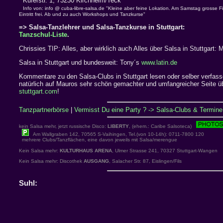
Küferstr. 1, 73230 Kirchheim/Teck
Info von: info @ cuba-libre-salsa.de "Kleine aber feine Lokation. Am Samstag grosse 
Eintritt frei. Ab und zu auch Workshops und Tanzkurse"
=> Salsa-Tanzlehrer und Salsa-Tanzkurse in Stuttgart:
Tanzschul-Liste
.
Chrissies TIP: Alles, aber wirklich auch Alles über Salsa in Stuttgart:
Salsa in Stuttgart und bundesweit: Tony´s
www.latin.de
Kommentare zu den Salsa-Clubs in Stuttgart lesen oder selber verfa
natürlich auf Mauros sehr schön gemachter und umfangreicher Seite ü
stuttgart.com
!
Tanzpartnerbörse
|
Vermisst Du eine Party ? -> Salsa-Clubs & Termine 
kein Salsa mehr, jetzt russische Disco:
LIBERTY
, (ehem.: Caribe Salsoteca)
Am Wallgraben 142, 70565 S-Vaihingen, Tel.(von 10-14h): 0711-7800 120
mehrere Clubs/Tanzflächen, eine davon jeweils mit Salsa/merengue
Kein Salsa mehr:
KULTURHAUS ARENA
, Ulmer Strasse 241, 70327 Stuttgart-Wangen
Kein Salsa mehr: Discothek
AUSGANG
, Salacher Str. 87, Eislingen/Fils
Suhl: