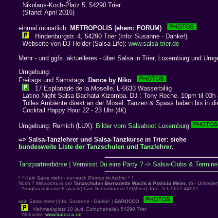
Nikolaus-Koch-Platz 5, 54290 Trier
(Stand: April 2016)
einmal monatlich:
METROPOLIS (ehem: FORUM)
Hindenburgstr. 4, 54290 Trier (Info: Susanne - Danke!)
Webseite von DJ Helder (Salsa-Life):
www.salsa-trier.de
Mehr - und ggfs. aktuelleres - über Salsa in Trier, Luxemburg und Um
Umgebung:
Freitags und Samstags:
Dance by Niko
17 Esplanade de la Moselle, L-6633 Wasserbillig
Latino Night Salsa Bachata Kizomba. DJ : Tony Reche. 10pm til 03h
Tolles Ambiente direkt an der Mosel. Tanzen & Spass haben bis in d
Cocktail Happy Hour 22 - 23 Uhr (4€)
Umgebung: Remich (LUX):
Bilder vom Salsaboot Luxemburg
=> Salsa-Tanzlehrer und Salsa-Tanzkurse in Trier: siehe
bundesweite Liste der Tanzschulen und Tanzlehrer
.
Tanzpartnerbörse
|
Vermisst Du eine Party ? -> Salsa-Clubs & Termine 
* * Kein Salsa mehr - nur noch Photos im Archiv: * *
Noch ? Mittwochs in der
Tanzschulen Bernadette Wacht & Patricia Meier
, (6.- Unkoste
Zeughausstrasse 8 (wacht) bzw. Schönbornstr.12(Meier), Info: Tel. 0651-44907
kein Salsa mehr (Info: Susanne - Danke! )
BAROCCO
Viehmarktplatz 10 (a.d. Europhahalle), 54290 Trier
Webseite:
www.barocco.de