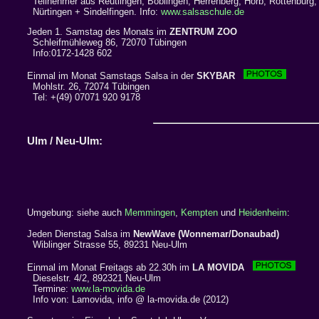
Teilnehmer aus Reutlingen, Böblingen, Herrenberg, Horb, Rottenburg,
Nürtingen + Sindelfingen. Info:
www.salsaschule.de
Jeden 1. Samstag des Monats im
ZENTRUM ZOO
Schleifmühleweg 86, 72070 Tübingen
Info:0172-1428 602
Einmal im Monat Samstags Salsa in der
SKYBAR
Mohlstr. 26, 72074 Tübingen
Tel: +(49) 07071 920 9178
Ulm / Neu-Ulm:
Umgebung: siehe auch
Memmingen
,
Kempten
und
Heidenheim
:
Jeden Dienstag Salsa im
NewWave (Wonnemar/Donaubad)
Wiblinger Strasse 55, 89231 Neu-Ulm
Einmal im Monat Freitags ab 22.30h im
LA MOVIDA
Dieselstr. 4/2, 892321 Neu-Ulm
Termine:
www.la-movida.de
Info von: Lamovida, info @ la-movida.de (2012)