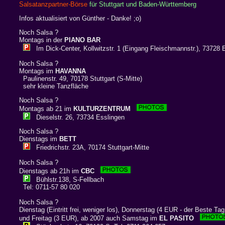
Salsatanzpartner-Börse
für Stuttgart und Baden-Württemberg
Infos aktualisiert von Günther - Danke! ;o)
Noch Salsa ?
Montags in der
PIANO BAR
Im Dick-Center, Kollwitzstr. 1 (Eingang Fleischmannstr.), 73728 
Noch Salsa ?
Montags im
HAVANNA
Paulinenstr. 49, 70178 Stuttgart (S-Mitte)
sehr kleine Tanzfläche
Noch Salsa ?
Montags ab 21 im
KULTURZENTRUM
Dieselstr. 26, 73734 Esslingen
Noch Salsa ?
Dienstags im
BETT
Friedrichstr. 23A, 70174 Stuttgart-Mitte
Noch Salsa ?
Dienstags ab 21h im
CBC
Bühlstr.138, S-Fellbach
Tel: 0711-57 80 020
Noch Salsa ?
Dienstag (Eintritt frei, weniger los), Donnerstag (4 EUR - der Beste Tag
und Freitag (3 EUR), ab 2007 auch Samstag im
EL PASITO