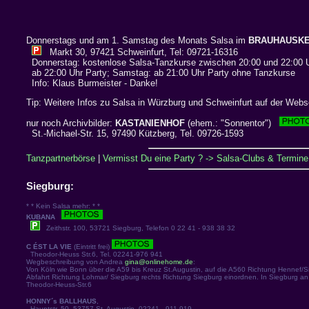
Donnerstags und am 1. Samstag des Monats Salsa im
BRAUHAUSK
Markt 30, 97421 Schweinfurt, Tel: 09721-16316
Donnerstag: kostenlose Salsa-Tanzkurse zwischen 20:00 und 22:00 
ab 22:00 Uhr Party; Samstag: ab 21:00 Uhr Party ohne Tanzkurse
Info: Klaus Burmeister - Danke!
Tip: Weitere Infos zu Salsa in Würzburg und Schweinfurt auf der Web
nur noch Archivbilder:
KASTANIENHOF
(ehem.: "Sonnentor")
St.-Michael-Str. 15, 97490 Kützberg, Tel. 09726-1593
Tanzpartnerbörse
|
Vermisst Du eine Party ? -> Salsa-Clubs & Termine 
Siegburg:
* * Kein Salsa mehr: * *
KUBANA
Zeithstr. 100, 53721 Siegburg, Telefon 0 22 41 - 938 38 32
C ÉST LA VIE
(Eintritt frei)
Theodor-Heuss Str.6, Tel. 02241-976 941
Wegbeschreibung
von Andrea
gina@onlinehome.de
:
Von Köln wie Bonn über die A59 bis Kreuz St.Augustin, auf die A560 Richtung Hennef/Si
Abfahrt Richtung Lohmar/ Siegburg rechts Richtung Siegburg einordnen. In Siegburg an de
Theodor-Heuss-Str.6
HONNY´s BALLHAUS
,
Hauptstr. 50, 53757 St. Augustin, 02241 - 911 919