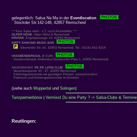
gelegentlich: Salsa Na Ma in der
Eventlocation
.
Stockder Str.142-148, 42857 Remscheid
* * Kein Salsa mehr - z.T. noch Archivbilder: * *
OLPER HÖHE
, Olper Höhe 9 Remscheid
HAVANA
, Engelspassage 10, 42853 Remscheid
DIRTY DANCING MUSIC BAR
.
Elberfelder Str. 44, 42853 Remscheid, Tel.: 02191-842 8318
VASSBENDERSAAL
(6 EUR)
.
Vassbendersaal, Ambrosius-Vassbender-Platz 1, 42853 Remscheid
ABGEBRANNT:
PE PE LATIN CLUB
.
Neuenkamperstr. 45 - 47, 42855 Remscheid.
Erlebnisgastronomie mit günstigen Preisen, ausreichendem
Parkraum und Aussengastronomie im Sommer.
(siehe auch
Wuppertal
und
Solingen
)
Tanzpartnerbörse
|
Vermisst Du eine Party ? -> Salsa-Clubs & Termine 
Reutlingen: