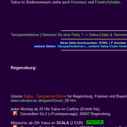
Salsa im Bodenseeraum siehe auch
Konstanz
und
Friedrichshafen
.
Tanzpartnerbörse
|
Vermisst Du eine Party ? -> Salsa-Clubs & Termine 
diese
Seite durchsuchen: STRG + F drücken
weitere Seiten:
Tanzpartnerbörse
|
...weitere Salsa-Clubs find
Regensburg:
Unsere
Salsa - Tanzpartner-Börse
für Regensburg, Franken und Bayern 
www.salsatecas.de/guest/forum_89.htm
jeden Montag ab 20 Uhr Salsa im Carlitos (Eintritt frei)
Gesandten Str.2 (=Pustetpassage), 93047 Regensburg
Mittwochs ab 20h Salsa im
SCALA
(2 EUR)