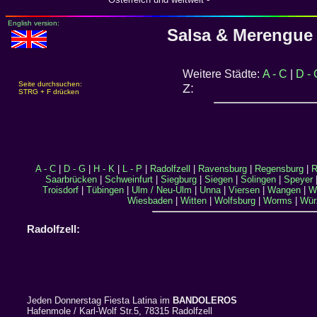
English version:
Salsa & Merengue 
Weitere Städte:
A - C
|
D - 
Seite durchsuchen:
Z:
STRG + F drücken
A - C
|
D - G
|
H - K
|
L - P
|
Radolfzell
|
Ravensburg
|
Regensburg
|
R
Saarbrücken
|
Schweinfurt
|
Siegburg
|
Siegen
|
Solingen
|
Speyer
Troisdorf
|
Tübingen
|
Ulm / Neu-Ulm
|
Unna
|
Viersen
|
Wangen
|
W
Wiesbaden
|
Witten
|
Wolfsburg
|
Worms
|
Wür
Radolfzell:
Jeden Donnerstag Fiesta Latina im
BANDOLEROS
Hafenmole / Karl-Wolf Str.5, 78315 Radolfzell