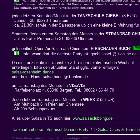
Nunhausen liegt direkt an der Bundesstrasse 304 auf halber Strecke von Traunst
Etwa 1 Km nach Matzing kommt der Ort Nunhausen. Auf dem Hof vom Lorenzo gibt es 
Säulenhalle. Der Rahmen der Partys ist privat gestaltet.
jeden letzten Samstag/Monat in der
TANZSCHULE GIEBEL
(3 EUR)
Jahnstr. 38, 83278 Traunstein
ca. 21.30h ist wie in der Salsaszene üblich eine kleine Einführung fü
Sommer: Jeden ersten Samstag des Monats in der
STRANDBAR CH
Julius-Exter-Promenade 31, 83236 Übersee
gelegentlich Open Air Salsa am Chiemsee:
HIRSCHAUER BUCHT
Info, wann dort die nächste Party ist: goebl_josef @ t-online.de
Da die Tanzlokale in Traunstein z.T. einem relativ raschen Wechsel
unterliegen, bitte den aktuellen Stand ggfs. vorher erfragen:
salsa-rosenheim.dance
oder beim Hans: salsa-hans @ t-online.de
am 1. Samstag des Monats im
VISaVIS
Raiffeisenplatz 4, 83346 Bergen, Tel.: 08662 / 66 44 70
Jeden letzten Samstag des Monats im
WERK 2
(3 EUR)
Am Mühlbach 6 in Prien am Chiemsee
Ab 20h Schnupperkurs
Alles über Salsa in TS auch hier:
www.salsaclubbing.de
Tanzpartnerbörse
|
Vermisst Du eine Party ? -> Salsa-Clubs & Termine 
* * Kein Salsa mehr - nur noch Photos verfügbar: * *