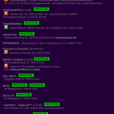
Brüderstrasse 2, 50667 Köln (neben dem Opernhaus/Offenbachplatz)
ab 19:30, 21:30 Uhr Schnupperstunde, anschliessend Party. Info: www.dj-dunel.de
STADTGARTEN
(7 EUR)
Venloer Str. 40, 50672 Köln, Tel. (0221) 516030, 516037
Schnuppertanzkurs: 21.00-22.00 Uhr
TANZBRUNNEN
Neuer Weg 2, 50226 Frechen (gr. Parkplatz hinter dem Lokal)
PAPACITAS
Hohenzollernring 51, 50762 Köln-Zentrum.
www.papacitas.de
PAPERMOON
Quatermarkt 1 (Navi: Gürzenichstr. 21), 50667 Köln
Gonzalez & Gonzalez
(Eintritt frei)
Aachener Strasse 52, 50674 Köln
BERRY LOUNGE
(5 EUR)
Hohenstaufenring 55, 50674 Köln
(zwischen Rudolfplatz und Zülpicher Platz)
Info:
www.pandiktyon.eu/salsa
KEY WEST
Zülpicher Platz 6, 50674 Köln
MP34
Im Mediapark 6, 50670 Köln
DEJA VU
im Mediapark 4, 50670 Köln
"AUFTAKT - TANZLOFT"
(5 EUR)
Poll-Vingster Str. 138, 51105 Köln (rechtsrheinisch)