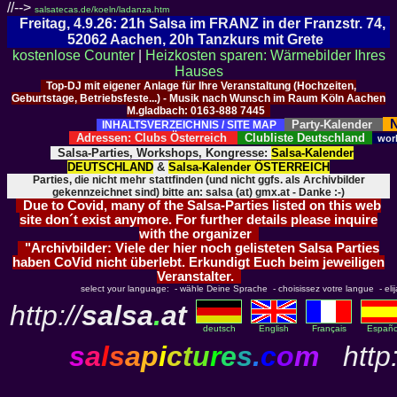
//-->
salsatecas.de/koeln/ladanza.htm
Freitag, 4.9.26: 21h Salsa im FRANZ in der Franzstr. 74,
52062 Aachen, 20h Tanzkurs mit Grete
kostenlose Counter
|
Heizkosten sparen: Wärmebilder Ihres
Hauses
Top-DJ mit eigener Anlage für Ihre Veranstaltung (Hochzeiten,
Geburtstage, Betriebsfeste...) - Musik nach Wunsch im Raum Köln Aachen
M.gladbach: 0163-888 7445
N
Party-Kalender
INHALTSVERZEICHNIS / SITE MAP
Adressen: Clubs Österreich
Clubliste Deutschland
wor
Salsa-Parties, Workshops, Kongresse:
Salsa-Kalender
DEUTSCHLAND
&
Salsa-Kalender ÖSTERREICH
Parties, die nicht mehr stattfinden (und nicht ggfs. als Archivbilder
gekennzeichnet sind) bitte an: salsa (at) gmx.at - Danke :-)
Due to Covid, many of the Salsa-Parties listed on this web
site don´t exist anymore. For further details please inquire
with the organizer
"Archivbilder: Viele der hier noch gelisteten Salsa Parties
haben CoVid nicht überlebt. Erkundigt Euch beim jeweiligen
Veranstalter.
select your language: - wähle Deine Sprache - choisissez votre langue - elija 
http://
salsa
.
at
deutsch
English
Français
Españo
s
a
l
s
a
p
i
c
t
u
r
e
s
.
c
o
m
http: