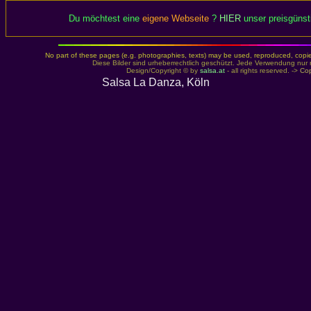
Du möchtest eine
eigene Webseite
?
HIER
unser preisgünst
No part of these pages (e.g. photographies, texts) may be used, reproduced, copied,
Diese Bilder sind urheberrechtlich geschützt. Jede Verwendung nur 
Design/Copyright © by
salsa.at
- all rights reserved. ->
Cop
Salsa La Danza, Köln