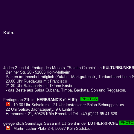
Köln
:
Jeden 2. und 4. Freitag des Monats: "Salsita Colonia" im
KULTURBUNKE
Berliner Str. 20 - 51063 Köln-Mülheim
Parken im Innenhof möglich (Zufahrt: Markgrafenstr., Tordurchfahrt beim 
20.00 Uhr Ruedakurs mit Francisco
21.30 Uhr Salsaparty mit DJane Kristin
- das Beste aus Salsa Cubana, Timba, Bachata, Son und Reggaeton.
Freitags ab 21h im
HERBRAND'S
(9 EUR)
19.30 Uhr Salsakurs – 21 Uhr kostenloser Salsa Schnupperkurs
22 Uhr Salsa-/Bachataparty. 9 € Eintritt
Herbrandstr. 21, 50825 Köln-Ehrenfeld Tel. +49 (0)221-95 41 626
gelegentlich Samstags Salsa mit DJ Gerd in der
LUTHERKIRCHE
Martin-Luther-Platz 2-4, 50677 Köln-Südstadt