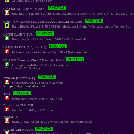
Zeughausstr. 24, 50667 Köln
GLOBALISTA
(ehem. Havana)
Restaurant, Kneipe, Bar (am Barbarossaplatz): Salierring 44, 50677 K, Tel. (0221) 24 2
letzte Party war am 6.5.2012:
GOLDSCHLÄGER
(5 EUR)
Hans-Böckler-Platz 1-3, 50672 Köln (direkt am Bahnhof Köln West an der Venloer Str.
NONNI-CLUB
(5 EUR)
Helmholtzplatz 11 / Nonniweg, 50825 Köln-Ehrenfeld
LA DANZA DOS
(5 €, erm. 3 €)
Moltkestr. 79/Ecke Aachener Str., 50674 Köln-Innenstadt
DOU DOU Dancing Club
(5 Euro inkl. Drink)
Ludwig-Erhard-Platz 1, 51373 Leverkusen
20 Uhr Kurs, 22 Uhr Party
AVALON (ehem.: OLÉ)
Friesenplatz 15, 50672 Köln-Zentrum
www.pandiktyon.eu/salsa.html
)
AIDA
Merheimer Strasse 195, 50733 Köln
Tanzschule
OMILAYE
Keppler Str. 9-11, 50823 Köln
AMUSETTE
Richard-Wagner Str. 8, 50674 Köln (direkt am Rudolfplatz)
OPERNTERRASSEN