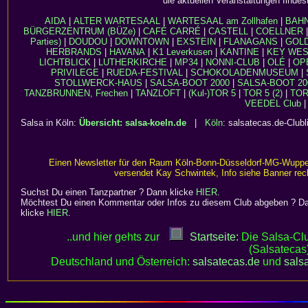
die aktuellen Veranstaltungen findes
AIDA
|
ALTER WARTESAAL
|
WARTESAAL am Zollhafen
|
BAH
BÜRGERZENTRUM (BÜZe)
|
CAFÉ CARRÉ
|
CASTELL
|
COELLNER
Parties)
|
DOUDOU
|
DOWNTOWN
|
EXSTEIN
|
FLANAGANS
|
GOL
HERBRANDS
|
HAVANA
|
K1 Leverkusen
|
KANTINE
|
KEY WE
LICHTBLICK
|
LUTHERKIRCHE
|
MP34
|
NONNI-CLUB
|
OLÉ
|
OP
PRIVILEGE
|
RUEDA-FESTIVAL
|
SCHOKOLADENMUSEUM
|
STOLLWERCK-HAUS
|
SALSA-BOOT 2000
|
SALSA-BOOT 20
TANZBRUNNEN, Frechen
|
TANZLOFT
|
(Kul-)TOR 5
|
TOR 5 (2)
|
TOR 
VEEDEL Club
|
Salsa in Köln:
Übersicht: salsa-koeln.de
|
Köln
: salsatecas.de-Clubl
Einen Newsletter für den Raum Köln-Bonn-Düsseldorf-MG-Wuppe
versendet Kay Schwintek, Info siehe Banner rec
Suchst Du einen Tanzpartner ? Dann klicke
HIER
.
Möchtest Du einen Kommentar oder Infos zu diesem Club abgeben ? D
klicke
HIER
.
..und hier gehts zur
Startseite:
Die Salsa-Cl
(Salsatecas)
Deutschland und Österreich:
salsatecas.de
und
sals