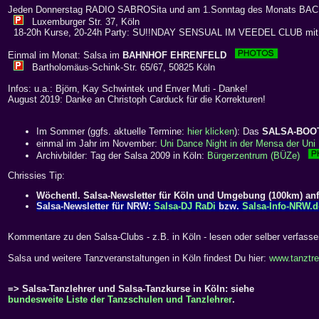
Jeden Donnerstag RADIO SABROSita und am 1.Sonntag des Monats BA
Luxemburger Str. 37, Köln
18-20h Kurse, 20-24h Party: SU!!NDAY SENSUAL IM VEEDEL CLUB mi
Einmal im Monat: Salsa im
BAHNHOF EHRENFELD
Bartholomäus-Schink-Str. 65/67, 50825 Köln
Infos: u.a.: Björn, Kay Schwintek und Enver Muti - Danke!
August 2019: Danke an Christoph Carduck für die Korrekturen!
Im Sommer (ggfs. aktuelle Termine:
hier klicken
): Das
SALSA-BOO
einmal im Jahr im November:
Uni Dance Night in der Mensa der Uni 
Archivbilder: Tag der Salsa 2009 in Köln:
Bürgerzentrum (BÜZe)
Chrissies Tip:
Wöchentl. Salsa-Newsletter für Köln und Umgebung (100km) an
Salsa-Newsletter für NRW:
Salsa-DJ RaDi
bzw.
Salsa-Info-NRW.d
Kommentare zu den Salsa-Clubs - z.B. in Köln - lesen oder selber verfass
Salsa und weitere Tanzveranstaltungen in Köln findest Du hier:
www.tanztre
=> Salsa-Tanzlehrer und Salsa-Tanzkurse in Köln: siehe
bundesweite Liste der Tanzschulen und Tanzlehrer
.