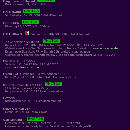
Bürgerhaus Stollwerck
,
Dreikönigenstr. 23, 50678 Köln
CAFÉ CARRÉ
Subbelrather Str. 15, 50823 Köln-Ehrenfeld
COELLNER
Ubierring 22, 50678 Köln-Südstadt
CAFE BRAVO
Venloer Str. 388-390, 50825 Köln-Ehrenfeld
...es war einmal:
KulTOR 5
,
Helmholtzstr.8-22, 50825 K-Ehrenfeld, Tel 0221-9545 025, FAX 9545 026
Webseite mit Infos über Tanzkurse im Kultor + Bernds Salsaboot:
www.salsaymas.de
Kostenloser Salsakurs FR. + Sa. ab 21h; preisgünstige location
Alkoholfreie Getränke am Automaten, Bier darf sogar mitgebracht werden! ("BYO").
DRESEN
, (4 EUR MVZ)
Salierring 33, 50677 Köln 0221-233233
www.tanzschule-dresen.net
PRIVILEGE
(Eintritt bis 22h frei, danach 5 EUR)
Neue Weyerstr. 79-83, 50676 Köln (Barbarossaplatz)
KOLONIE EINS (K1)
(5 EUR)
21 h Schnupperkurs, 22 h Party.
Hauptstrasse 135, 51373 Leverkusen-Mitte
HAVANA
Bismarckstrasse 200, Leverkusen-Manfort
Shiva Cocktail Bar
Kyffhäuser Str. 43 · 50674 Köln
Café Lichtblick
Lichtstr.43a, 50825 Köln-Ehrenfeld, Tel. 0221-500 5693
Italienische Küche; Parkplatz mit Zufahrt von der Oskar-Jäger-Str.