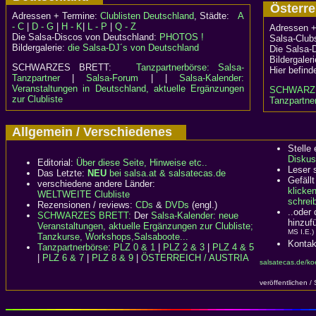
Österr
Adressen + Termine:
Clublisten Deutschland
, Städte:
A
- C
|
D - G
|
H - K
|
L - P
|
Q - Z
Adressen +
Die Salsa-Discos von Deutschland:
PHOTOS !
Salsa-Clubs
Bildergalerie:
die Salsa-DJ´s von Deutschland
Die Salsa-
Bildergaler
SCHWARZES BRETT:
Tanzpartnerbörse: Salsa-
Hier befind
Tanzpartner
|
Salsa-Forum
| |
Salsa-Kalender:
Veranstaltungen in Deutschland, aktuelle Ergänzungen
SCHWARZ
zur Clubliste
Tanzpartner
Allgemein / Verschiedenes
Stelle
Diskus
Editorial:
Über diese Seite, Hinweise etc..
Leser 
Das Letzte:
NEU
bei salsa.at & salsatecas.de
Gefällt
verschiedene andere Länder:
klicke
WELTWEITE Clubliste
schreib
Rezensionen / reviews:
CDs
&
DVDs
(engl.)
..oder
SCHWARZES BRETT:
Der
Salsa-Kalender: neue
hinzuf
Veranstaltungen, aktuelle Ergänzungen zur Clubliste;
MS I.E.)
Tanzkurse, Workshops,Salsaboote...
Kontak
Tanzpartnerbörse
:
PLZ 0 & 1
|
PLZ 2 & 3
|
PLZ 4 & 5
|
PLZ 6 & 7
|
PLZ 8 & 9
|
ÖSTERREICH / AUSTRIA
salsatecas.de/ko
veröffentlichen /