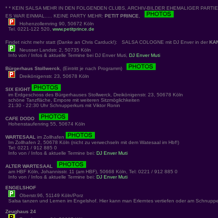
* * KEIN SALSA MEHR IN DEN FOLGENDEN CLUBS, ARCHIV-BILDER EHEMALIGER PARTIES
ES WAR EINMAL..... KEINE PARTY MEHR:
PETIT PRINCE
,
Hohenzollernring 90, 50672 Köln
Tel. 0221-122 520,
www.petitprince.de
Findet nicht mehr statt (Danke an Chris Carduck!): SALSA COLOGNE mit DJ Enver in der
KA
Neusser Landstr. 2, 50735 Köln
Info von / Infos & aktuelle Termine bei DJ Enver Muti,
DJ Enver Muti
Bürgerhaus Stollwerck
, (Eintritt je nach Programm)
Dreikönigenstr. 23, 50678 Köln
SIX EIGHT
im Erdgeschoss des Bürgerhauses Stollwerck, Dreikönigenstr. 23, 50678 Köln
schöne Tanzfläche, Empore mit weiteren Sitzmöglichkeiten
21:30 - 22:30 Uhr Schnupperkurs mit Viktor Ronin
CAFE DODO
Hohenstaufenring 55, 50674 Köln
WARTESAAL
im Zollhafen
Im Zollhafen 2, 50678 Köln (nicht zu verwechseln mit dem Watesaal im Hbf!)
Tel: 0221 / 912 885 0
Info von / Infos & aktuelle Termine bei:
DJ Enver Muti
ALTER WARTESAAL
am HBF Köln, Johannisstr. 11 (am HBF), 50668 Köln, Tel: 0221 / 912 885 0
Info von / Infos & aktuelle Termine bei:
DJ Enver Muti
ENGELSHOF
Oberstr.96, 51149 Köln/Porz
Salsa tanzen und Lernen im Engelshof. Hier kann man Erlerntes vertiefen oder am Schnuppe
Zeughaus 24