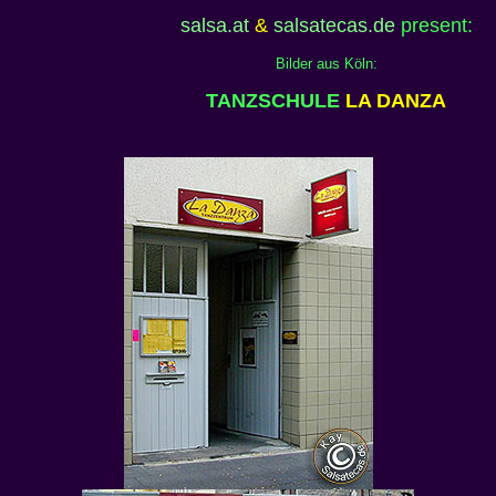
salsa.at
&
salsatecas.de
present:
Bilder aus Köln:
TANZSCHULE
LA DANZA