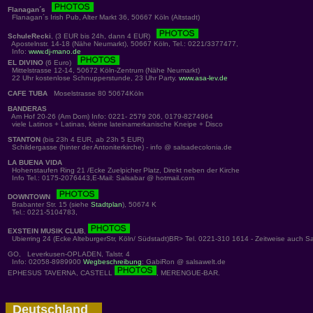
Flanagan´s
Flanagan´s Irish Pub, Alter Markt 36, 50667 Köln (Altstadt)
SchuleRecki
, (3 EUR bis 24h, dann 4 EUR)
Apostelnstr. 14-18 (Nähe Neumarkt), 50667 Köln, Tel.: 0221/3377477,
Info:
www.dj-mano.de
EL DIVINO
(6 Euro)
Mittelstrasse 12-14, 50672 Köln-Zentrum (Nähe Neumarkt)
22 Uhr kostenlose Schnupperstunde, 23 Uhr Party.
www.asa-lev.de
CAFE TUBA
Moselstrasse 80 50674Köln
BANDERAS
Am Hof 20-26 (Am Dom) Info: 0221- 2579 206, 0179-8274964
viele Latinos + Latinas, kleine lateinamerkanische Kneipe + Disco
STANTON
(bis 23h 4 EUR, ab 23h 5 EUR)
Schildergasse (hinter der Antoniterkirche) - info @ salsadecolonia.de
LA BUENA VIDA
Hohenstaufen Ring 21 /Ecke Zuelpicher Platz, Direkt neben der Kirche
Info Tel.: 0175-2076443,E-Mail: Salsabar @ hotmail.com
DOWNTOWN
Brabanter Str. 15 (siehe
Stadtplan
), 50674 K
Tel.: 0221-5104783,
EXSTEIN MUSIK CLUB
,
Ubierring 24 (Ecke AlteburgerStr, Köln/ Südstadt)BR> Tel. 0221-310 1614 - Zeitweise auch S
GO, Leverkusen-OPLADEN, Talstr. 4
Info: 02058-8989900
Wegbeschreibung
: GabiRon @ salsawelt.de
EPHESUS TAVERNA, CASTELL
, MERENGUE-BAR.
Deutschland