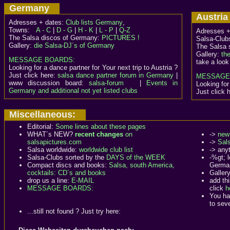
Germany
Austr
Adresses + dates:
Club lists Germany
,
Towns:
A - C
|
D - G
|
H - K
|
L - P
|
Q-Z
Adresses 
The Salsa discos of Germany:
PICTURES !
Salsa-Clubs
Gallery:
die Salsa-DJ´s of Germany
The Salsa 
Gallery:
th
MESSAGE BOARDS:
take a look
Looking for a dance partner for Your next trip to Austria ?
Just click here:
salsa dance partner forum in Germany
|
MESSAGE
www discussion board:
salsa-forum
|
Events in
Looking for
Germany and additional not yet listed clubs
Just click 
Miscellaneous:
Editorial:
Some lines about these pages
WHAT´s NEW?
recent changes
on
->
new 
salsapictures.com
->
Sal
Salsa worldwide:
worldwide club list
-> any
Salsa-Clubs sorted by the
DAYS of the WEEK
-%gt; 
Compact discs and books:
Salsa, south America,
Germa
cocktails: CD´s and books
Galler
drop us a line:
E-MAIL
add th
MESSAGE BOARDS:
click
h
You ha
to seve
...still not found ? Just try here: