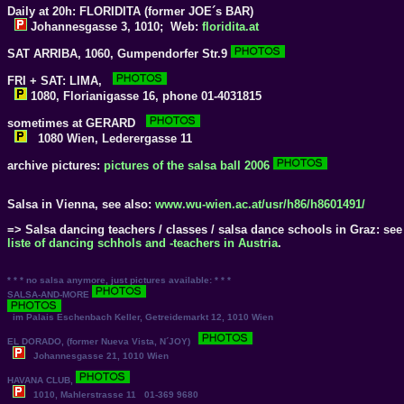
Daily at 20h:
FLORIDITA
(former JOE´s BAR)
Johannesgasse 3, 1010; Web:
floridita.at
SAT
ARRIBA
, 1060, Gumpendorfer Str.9
FRI + SAT:
LIMA
,
1080, Florianigasse 16, phone 01-4031815
sometimes at
GERARD
1080 Wien, Lederergasse 11
archive pictures:
pictures of the salsa ball 2006
Salsa in Vienna, see also:
www.wu-wien.ac.at/usr/h86/h8601491/
=> Salsa dancing teachers / classes / salsa dance schools in Graz: see
liste of dancing schhols and -teachers in Austria
.
* * * no salsa anymore, just pictures available: * * *
SALSA-AND-MORE
im Palais Eschenbach Keller, Getreidemarkt 12, 1010 Wien
EL DORADO
, (former Nueva Vista, N´JOY)
Johannesgasse 21, 1010 Wien
HAVANA CLUB
,
1010, Mahlerstrasse 11 01-369 9680