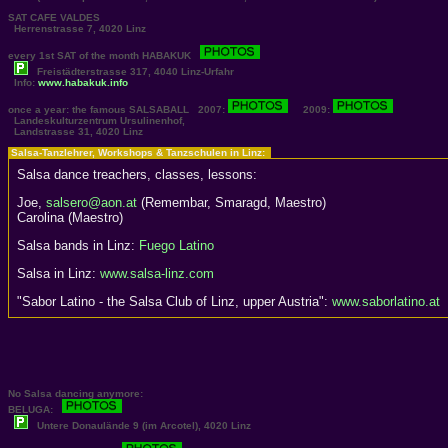
SAT
CAFE VALDES
Herrenstrasse 7, 4020 Linz
every 1st SAT of the month
HABAKUK
Freistädterstrasse 317, 4040 Linz-Urfahr
Info:
www.habakuk.info
once a year: the famous
SALSABALL
2007:
2009:
Landeskulturzentrum Ursulinenhof,
Landstrasse 31, 4020 Linz
Salsa-Tanzlehrer, Workshops & Tanzschulen in Linz:
Salsa dance treachers, classes, lessons:
Joe,
salsero@aon.at
(Remembar, Smaragd, Maestro)
Carolina (Maestro)
Salsa bands in Linz:
Fuego Latino
Salsa in Linz:
www.salsa-linz.com
"Sabor Latino - the Salsa Club of Linz, upper Austria":
www.saborlatino.at
No Salsa dancing anymore:
BELUGA
:
Untere Donaulände 9 (im Arcotel), 4020 Linz