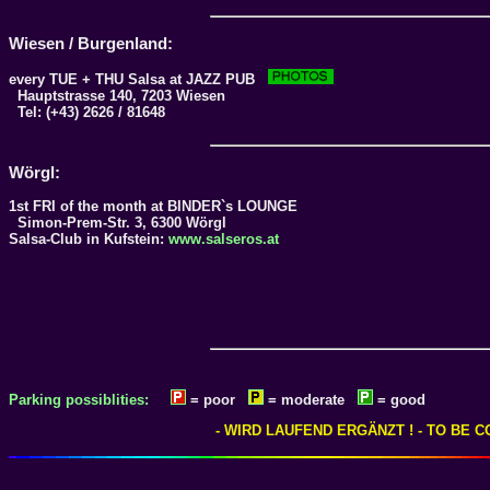
Wiesen / Burgenland:
every TUE + THU Salsa at
JAZZ PUB
Hauptstrasse 140, 7203 Wiesen
Tel: (+43) 2626 / 81648
Wörgl:
1st FRI of the month at
BINDER`s LOUNGE
Simon-Prem-Str. 3, 6300 Wörgl
Salsa-Club in Kufstein:
www.salseros.at
Parking possiblities:
= poor
= moderate
= good
- WIRD LAUFEND ERGÄNZT ! - TO BE 