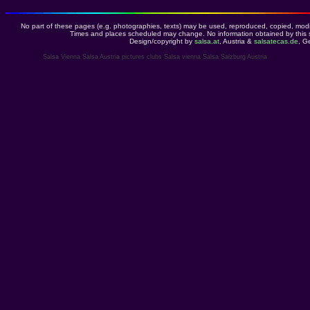
No part of these pages (e.g. photographies, texts) may be used, reproduced, copied, modif
Times and places scheduled may change. No information obtained by this s
Design/copyright by
salsa.at
, Austria &
salsatecas.de
, G
Salsa Vienna Salsa Austria pictures clubs Salsa vienna Salsa Salzburg Austria