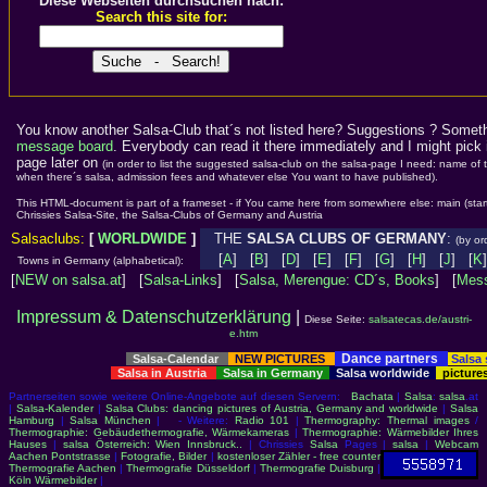
Diese Webseiten durchsuchen nach:
Search this site for:
You know another Salsa-Club that´s not listed here? Suggestions ? Somet
message board
. Everybody can read it there immediately and I might pick i
page later on
(in order to list the suggested salsa-club on the salsa-page I need: name of
when there´s salsa, admission fees and whatever else You want to have published).
This HTML-document is part of a frameset - if You came here from somewhere else: main (star
Chrissies Salsa-Site, the Salsa-Clubs of Germany and Austria
Salsaclubs:
[
WORLDWIDE
]
THE
SALSA CLUBS OF GERMANY
:
(by ord
[
A
] [
B
] [
D
] [
E
] [
F
] [
G
] [
H
] [
J
] [
K
Towns in Germany (alphabetical):
[
NEW on salsa.at
] [
Salsa-Links
] [
Salsa, Merengue: CD´s, Books
] [
Mess
Impressum & Datenschutzerklärung
|
Diese Seite:
salsatecas.de/austri-
e.htm
Dance partners
Salsa-Calendar
NEW PICTURES
Salsa
Salsa in Austria
Salsa in Germany
Salsa worldwide
picture
Partnerseiten sowie weitere Online-Angebote auf diesen Servern:
Bachata
|
Salsa
:
salsa
.at
|
Salsa-Kalender
|
Salsa Clubs: dancing pictures of Austria, Germany and worldwide
|
Salsa
Hamburg
|
Salsa München
| - Weitere:
Radio 101
|
Thermography: Thermal images
/
Thermographie: Gebäudethermografie, Wärmekameras
|
Thermographie: Wärmebilder Ihres
Hauses
|
salsa Österreich: Wien Innsbruck..
| Chrissies
Salsa
Pages |
salsa
|
Webcam
Aachen Pontstrasse
|
Fotografie, Bilder
|
kostenloser Zähler - free counter
Thermografie Aachen
|
Thermografie Düsseldorf
|
Thermografie Duisburg
|
Köln Wärmebilder
|