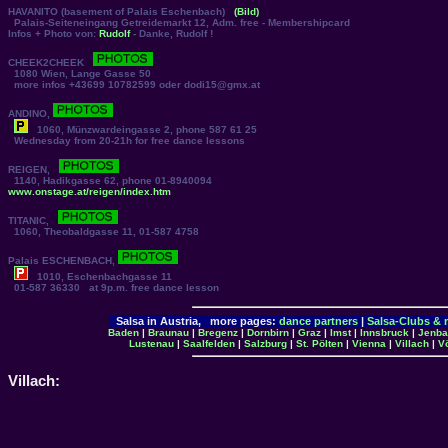
HAVANITO
(basement of Palais Eschenbach)
(Bild)
Palais-Seiteneingang Getreidemarkt 12, Adm. free - Membershipcard
Infos + Photo von:
Rudolf
- Danke, Rudolf !
CHEEK2CHEEK
1080 Wien, Lange Gasse 50
more infos +43699 10782599 oder dodi15@gmx.at
ANDINO
,
1060, Münzwardeingasse 2, phone 587 61 25
Wednesday from 20-21h for free dance lessons
REIGEN
,
1140, Hadikgasse 62, phone 01-8940094
www.onstage.at/reigen/index.htm
TITANIC
,
1060, Theobaldgasse 11, 01-587 4758
Palais
ESCHENBACH
,
1010, Eschenbachgasse 11
01-587 36330 at 9p.m. free dance lesson
Salsa in Austria, more pages:
dance partners
|
Salsa-Clubs & m
Baden
|
Braunau
|
Bregenz
|
Dornbirn
|
Graz
|
Imst
|
Innsbruck
|
Jenba
Lustenau
|
Saalfelden
|
Salzburg
|
St. Pölten
|
Vienna
|
Villach
|
V
Villach: