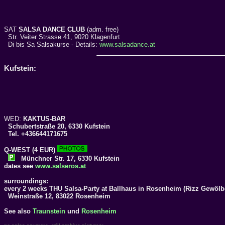
SAT
SALSA DANCE CLUB
(adm. free)
Str. Veiter Strasse 41, 9020 Klagenfurt
Di bis Sa Salsakurse - Details:
www.salsadance.at
Kufstein:
WED:
KAKTUS-BAR
Schubertstraße 20, 6330 Kufstein
Tel. +436644171675
Q-WEST
(4 EUR)
Münchner Str. 17, 6330 Kufstein
dates see
www.salseros.at
surroundings:
every 2 weeks THU Salsa-Party at
Ballhaus in Rosenheim
(Rizz Gewölbe
Weinstraße 12, 83022 Rosenheim
See also
Traunstein
und
Rosenheim