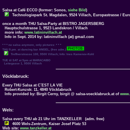
Salsa at Café
ECCO
(former: Sonos,
siehe Bild
)
Technologiepark St. Magdalen, 9524 Villach, Europastrasse / Eur
once a month THU Salsa-Party at
BISTRO JAGERSBERG
Hauptschulstrasse 1, 9523 Landskron / Villach
more info:
www.latininvillach.at
Info in Sept. 2014 by: latininvillach (at) gmail.com
* * * no salsa anymore, only pictures: * * *
THU 9.pm. at dancing bar
ANGEL
, (free adm.)
Treffnerstrasse 100, 9500 Villach; Info: Ines Kamenov-Kohl
TUE til SAT at 5pm at
MARACAIBO
Leitegasse 1, 9500 Villach
Vöcklabruck:
Every THU Salsa at
C´EST LA VIE
Robert-Kunzstr. 11, 4840 Vöcklabruck
Info provided by: Birgit Cerny, birgit @ salsa-voecklabruck.at of
www.s
Wels:
Salsa every THU
ab 21 Uhr im
TANZKELLER
(adm. free)
4600 Wels-Zentrum, Kaiser Josef Platz 53
Web site:
www.tanzkeller.at