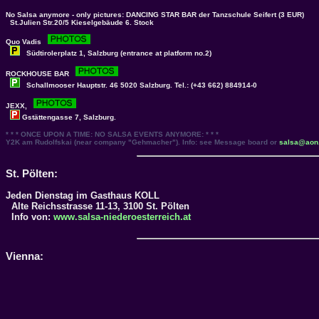
No Salsa anymore - only pictures:
DANCING STAR BAR
der Tanzschule Seifert (3 EUR)
St.Julien Str.20/5 Kieselgebäude 6. Stock
Quo Vadis
Südtirolerplatz 1, Salzburg (entrance at platform no.2)
ROCKHOUSE BAR
Schallmooser Hauptstr. 46 5020 Salzburg. Tel.: (+43 662) 884914-0
JEXX
,
Gstättengasse 7, Salzburg.
* * * ONCE UPON A TIME: NO SALSA EVENTS ANYMORE: * * *
Y2K
am Rudolfskai (near company "Gehmacher"). Info: see Message board or
salsa@aon.
St. Pölten:
Jeden Dienstag im Gasthaus
KOLL
Alte Reichsstrasse 11-13, 3100 St. Pölten
Info von:
www.salsa-niederoesterreich.at
Vienna: