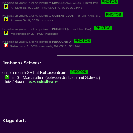
No salsa anymore, archive pictures:
KIWIS DANCE CLUB
, (Eintritt frei)
Amraser Str. 6, 6020 Innsbruck. Info: 0676-5203447
No salsa anymore, archive pictures:
QUEENS CLUB
(= ehem. Kiwis, s.o.)
Amraser Str. 6, 6020 Innsbruck
No salsa anymore, archive pictures:
PROJECT
(ehem: Haris Bar),
Viaduktbogen 23, 6020 Innsbruck
No salsa anymore, archive pictures:
INNCOGNITO
Seilergasse 5, 6020 Innsbruck; Tel. 0512 - 574704
Jenbach / Schwaz:
once a month SAT at
Kulturzentrum
in St. Margarethen (between Jenbach and Schwaz)
Info / dates :
www.salsalibre.at
Klagenfurt: