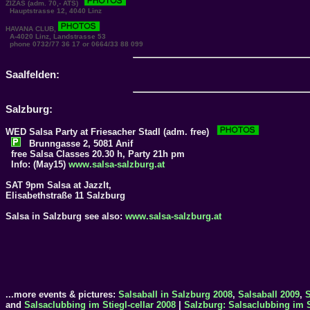
ZIZAS
(adm. 70,- ATS)
Hauptstrasse 12, 4040 Linz
HAVANA CLUB
,
A-4020 Linz, Landstrasse 53
phone 0732/77 36 17 or 0664/33 88 099
Saalfelden:
Salzburg:
WED Salsa Party at
Friesacher Stadl
(adm. free)
Brunngasse 2, 5081 Anif
free Salsa Classes 20.30 h, Party 21h pm
Info: (May15)
www.salsa-salzburg.at
SAT 9pm Salsa at
JazzIt
,
Elisabethstraße 11 Salzburg
Salsa in Salzburg see also:
www.salsa-salzburg.at
...more events & pictures:
Salsaball in Salzburg 2008
,
Salsaball 2009
,
S
and
Salsaclubbing im Stiegl-cellar 2008
|
Salzburg: Salsaclubbing im S