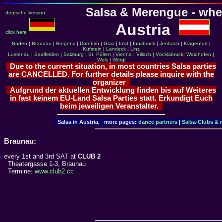
Salsa & Merengue - whe
deutsche Version:
Austria
click here
Baden
|
Braunau
|
Bregenz
|
Dornbirn
|
Graz
|
Imst
|
Innsbruck
|
Jenbach
|
Klagenfurt
|
Kufstein
|
Landeck
|
Linz
Lustenau
|
Saalfelden
|
Salzburg
|
St. Pölten
|
Vienna
|
Villach
|
Vöcklabruck
|
Waidhofen
|
Wels
|
Wörgl
Due to the current situation, in most countries Salsa parties
are CANCELLED. For further details please inquire with the
organizer
Aufgrund der aktuellen Entwicklung finden bis auf Weiteres
in fast keinem EU-Land Salsa Parties statt. Erkundigt Euch
beim jeweiligen Veranstalter.
Salsa in Austria, more pages:
dance partners
|
Salsa-Clubs & m
Braunau:
every 1st and 3rd SAT at
CLUB 2
Theatergasse 1-3, Braunau
Termine:
www.club2.cc