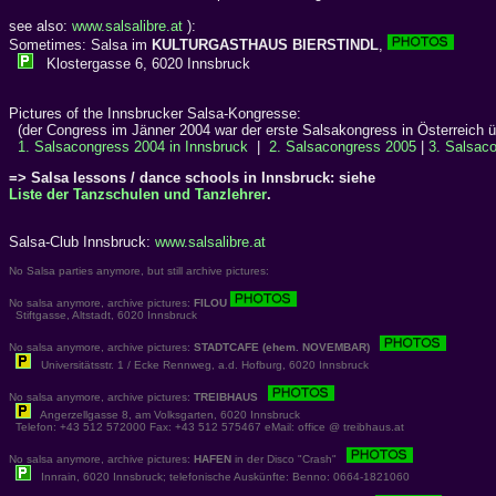
see also:
www.salsalibre.at
):
Sometimes: Salsa im
KULTURGASTHAUS BIERSTINDL
,
Klostergasse 6, 6020 Innsbruck
Pictures of the Innsbrucker Salsa-Kongresse:
(der Congress im Jänner 2004 war der erste Salsakongress in Österreich ü
1. Salsacongress 2004 in Innsbruck
|
2. Salsacongress 2005
|
3. Salsac
=> Salsa lessons / dance schools in Innsbruck: siehe
Liste der Tanzschulen und Tanzlehrer
.
Salsa-Club Innsbruck:
www.salsalibre.at
No Salsa parties anymore, but still archive pictures:
No salsa anymore, archive pictures:
FILOU
Stiftgasse, Altstadt, 6020 Innsbruck
No salsa anymore, archive pictures:
STADTCAFE (ehem. NOVEMBAR)
Universitätsstr. 1 / Ecke Rennweg, a.d. Hofburg, 6020 Innsbruck
No salsa anymore, archive pictures:
TREIBHAUS
Angerzellgasse 8, am Volksgarten, 6020 Innsbruck
Telefon: +43 512 572000 Fax: +43 512 575467 eMail: office @ treibhaus.at
No salsa anymore, archive pictures:
HAFEN
in der Disco "Crash"
Innrain, 6020 Innsbruck; telefonische Auskünfte: Benno: 0664-1821060