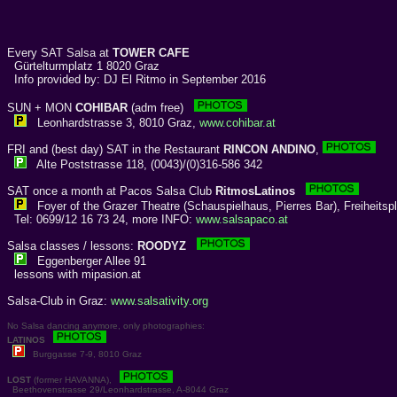
Every SAT Salsa at
TOWER CAFE
Gürtelturmplatz 1 8020 Graz
Info provided by: DJ El Ritmo in September 2016
SUN + MON
COHIBAR
(adm free)
Leonhardstrasse 3, 8010 Graz,
www.cohibar.at
FRI and (best day) SAT in the Restaurant
RINCON ANDINO
,
Alte Poststrasse 118, (0043)/(0)316-586 342
SAT once a month at Pacos Salsa Club
RitmosLatinos
Foyer of the Grazer Theatre (Schauspielhaus, Pierres Bar), Freiheitspl
Tel: 0699/12 16 73 24, more INFO:
www.salsapaco.at
Salsa classes / lessons:
ROODYZ
Eggenberger Allee 91
lessons with mipasion.at
Salsa-Club in Graz:
www.salsativity.org
No Salsa dancing anymore, only photographies:
LATINOS
Burggasse 7-9, 8010 Graz
LOST
(former HAVANNA),
Beethovenstrasse 29/Leonhardstrasse, A-8044 Graz