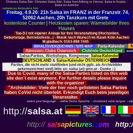
Chrissies Salsa-Site: Chrissies Salsa-Site: Salsa from Arlberg to Vienna: Salsa in Austria -
Salsa en Autriche
salsatecas.de/austri-e.htm
Freitag, 4.9.26: 21h Salsa im FRANZ in der Franzstr. 74,
52062 Aachen, 20h Tanzkurs mit Grete
kostenlose Counter
|
Heizkosten sparen: Wärmebilder Ihres
Hauses
Top-DJ mit eigener Anlage für Ihre Veranstaltung (Hochzeiten,
Geburtstage, Betriebsfeste...) - Musik nach Wunsch im Raum Köln Aachen
M.gladbach: 0163-888 7445
N
Party-Kalender
INHALTSVERZEICHNIS / SITE MAP
Adressen: Clubs Österreich
Clubliste Deutschland
wor
Salsa-Parties, Workshops, Kongresse:
Salsa-Kalender
DEUTSCHLAND
&
Salsa-Kalender ÖSTERREICH
Parties, die nicht mehr stattfinden (und nicht ggfs. als Archivbilder
gekennzeichnet sind) bitte an: salsa (at) gmx.at - Danke :-)
Due to Covid, many of the Salsa-Parties listed on this web
site don´t exist anymore. For further details please inquire
with the organizer
"Archivbilder: Viele der hier noch gelisteten Salsa Parties
haben CoVid nicht überlebt. Erkundigt Euch beim jeweiligen
Veranstalter.
select your language: - wähle Deine Sprache - choisissez votre langue - elija 
http://
salsa.at
deutsch
English
Français
Italiano
http
://
s
a
l
s
a
p
i
c
t
u
r
e
s
.
c
o
m
http:/