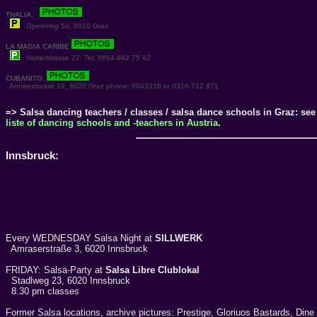
THALIA
,
Opernring 5a, 8010 Graz
LA MAGIA CARIBE
Harterstrasse 27, Tel: 0664-992 75 92
CUBANITO
,
Annenstrasse 19, 8020 Graz phone: 0043316 or 0316-712 871
=> Salsa dancing teachers / classes / salsa dance schools in Graz: see
liste of dancing schools and -teachers in Austria
.
Innsbruck:
Every WEDNESDAY Salsa Night at
SILLWERK
Amraserstraße 3, 6020 Innsbruck
FRIDAY: Salsa-Party at
Salsa Libre Clublokal
Stadlweg 23, 6020 Innsbruck
8.30 pm classes
Former Salsa locations, archive pictures: Prestige, Gloriuos Bastards, Dine