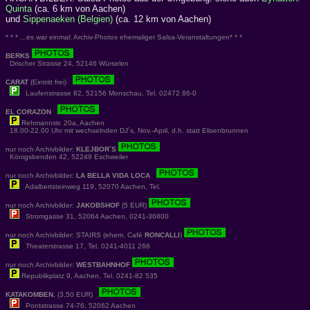
Quinta
(ca. 6 km von Aachen)
und
Sippenaeken (Belgien)
(ca. 12 km von Aachen)
* * * ...es war einmal: Archiv-Photos ehemaliger Salsa-Veranstaltungen* * *
BERKS
Drischer Strasse 24, 52146 Würselen
CARAT
(Eintritt frei)
Laufenstrasse 82, 52156 Monschau, Tel. 02472 86-0
EL CORAZON
Rehmannstr. 20a, Aachen
18.00-22.00 Uhr mit wechselnden DJ´s, Nov.-April, d.h. statt Elisenbrunnen
nur noch Archivbilder:
KLEJBOR´S
Königsbenden 42, 52249 Eschweiler
nur noch Archivbilder:
LA BELLA VIDA LOCA
Adalbertsteinweg 119, 52070 Aachen, Tel.
nur noch Archivbilder:
JAKOBSHOF
(5 EUR)
Stromgasse 31, 52064 Aachen, 0241-36800
nur noch Archivbilder: STAIRS (ehem. Café
RONCALLI
)
Theaterstrasse 17, Tel. 0241-4011 266
nur noch Archivbilder:
WESTBAHNHOF
Republikplatz 9, Aachen, Tel. 0241-82 535
KATAKOMBEN
, (3,50 EUR)
Pontstrasse 74-76, 52062 Aachen