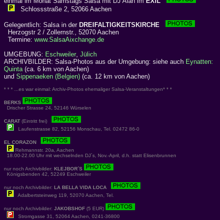
einmal im Monat Samstags Salsa mit DJ Alan im
EXIL
Schlossstraße 2, 52066 Aachen
Gelegentlich: Salsa in der
DREIFALTIGKEITSKIRCHE
Herzogstr 2 / Zollernstr., 52070 Aachen
Termine:
www.SalsaAixchange.de
UMGEBUNG:
Eschweiler
,
Jülich
ARCHIVBILDER: Salsa-Photos aus der Umgebung: siehe auch
Eynatten:
Quinta
(ca. 6 km von Aachen)
und
Sippenaeken (Belgien)
(ca. 12 km von Aachen)
* * * ...es war einmal: Archiv-Photos ehemaliger Salsa-Veranstaltungen* * *
BERKS
Drischer Strasse 24, 52146 Würselen
CARAT
(Eintritt frei)
Laufenstrasse 82, 52156 Monschau, Tel. 02472 86-0
EL CORAZON
Rehmannstr. 20a, Aachen
18.00-22.00 Uhr mit wechselnden DJ´s, Nov.-April, d.h. statt Elisenbrunnen
nur noch Archivbilder:
KLEJBOR´S
Königsbenden 42, 52249 Eschweiler
nur noch Archivbilder:
LA BELLA VIDA LOCA
Adalbertsteinweg 119, 52070 Aachen, Tel.
nur noch Archivbilder:
JAKOBSHOF
(5 EUR)
Stromgasse 31, 52064 Aachen, 0241-36800