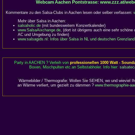
Webcam Aachen Pontstrasse: www.zzz.at/web
Kommentare zu den Salsa-Clubs in Aachen lesen oder selber verfassen:
Mehr über Salsa in Aachen:
salsaholic.de
(mit bundesweitem Konzertkalender)
www.SalsaAixchange.de
, (dort ist übrigens auch eine sehr schöne d
AC und Umgebung zu finden)
www.salsagids.nl: Infos über Salsa in NL und deutschen Grenzland
Party in AACHEN ? Verleih von
professionellen 1000 Watt - Sound
Boxen, Mischpulten etc.an Selbstabholer. Info hier:
salsatec
Wärmebilder / Thermografie: Wollen Sie SEHEN, wo und wieviel I
an Wärme verliert, um gezielt zu dämmen ?
www.thermographie-aa