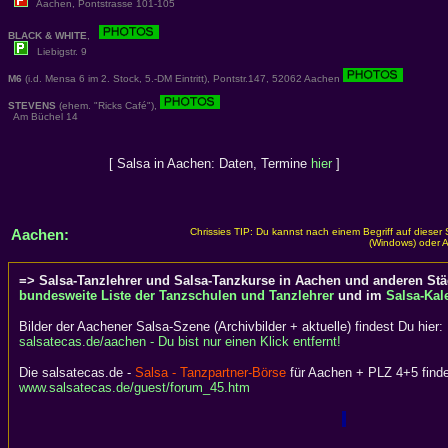
Aachen, Pontstrasse 101-105
BLACK & WHITE
,
Liebigstr. 9
M6
(i.d. Mensa 6 im 2. Stock, 5.-DM Eintritt), Pontstr.147, 52062 Aachen
STEVENS
(ehem. "Ricks Café"),
Am Büchel 14
[ Salsa in Aachen: Daten, Termine
hier
]
Aachen:
Chrissies TIP: Du kannst nach einem Begriff auf dieser
(Windows) oder A
=> Salsa-Tanzlehrer und Salsa-Tanzkurse in Aachen und anderen Stä
bundesweite Liste der Tanzschulen und Tanzlehrer
und im
Salsa-Kal
Bilder der Aachener Salsa-Szene (Archivbilder + aktuelle) findest Du hier:
salsatecas.de/aachen - Du bist nur einen Klick entfernt!
Die salsatecas.de -
Salsa - Tanzpartner-Börse
für Aachen + PLZ 4+5 finde
www.salsatecas.de/guest/forum_45.htm