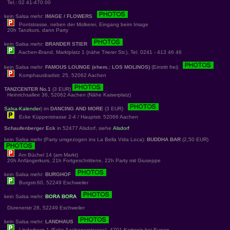
Tel.: 02 41-470 00
kein Salsa mehr:
IMAGE / FLOWERS
Pontstrasse, neben der Molkerei, Eingang beim Image
20h Tanzkurs, dann Party
kein Salsa mehr:
BRANDER STIER
Aachen-Brand, Marktplatz 1 (nähe Trierer Str.), Tel. 0241 - 413 46 46
kein Salsa mehr:
FAMOUS LOUNGE (ehem.: LOS MOLINOS)
(Eintritt frei)
Komphausbadstr. 25, 52062 Aachen
TANZCENTER No.1
(3 EUR)
Heinrichsallee 36, 52062 Aachen (Nähe Kaiserplatz)
Salsa-Kalender
) im
DANCING AND MORE
(3 EUR)
Ecke Küpperstrasse 2-4 / Hauptstr. 52066 Aachen
Schaufenberger Eck
in 52477 Alsdorf, siehe
Alsdorf
kein Salsa mehr (Party umgezogen ins La Bella Vida Loca):
BUDDHA BAR
(2,50 EUR)
Am Büchel 14 (am Markt)
20h Anfängerkurs, 21h Fortgeschrittene, 22h Party mit Giuseppe
kein Salsa mehr:
BURGHOF
Burgstr.60, 52249 Eschweiler
kein Salsa mehr:
BORA BORA
Dürenerstr 28, 52249 Eschweiler
kein Salsa mehr:
LANDHAUS
Linderberg 1 (Ecke Aachenerstrasse), 4701 Kettenis bei Eupen