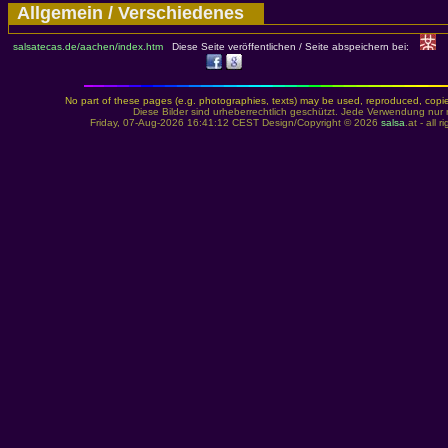
Allgemein / Verschiedenes
salsatecas.de/aachen/index.htm
Diese Seite veröffentlichen / Seite abspeichern bei:
No part of these pages (e.g. photographies, texts) may be used, reproduced, copied,
Diese Bilder sind urheberrechtlich geschützt. Jede Verwendung nur 
Friday, 07-Aug-2026 16:41:12 CEST Design/Copyright © 2026
salsa
.at - all 