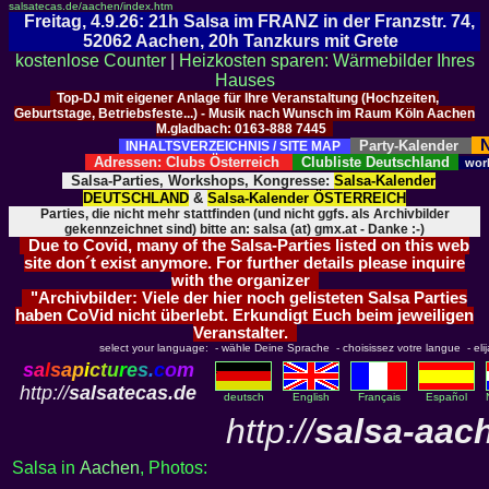
salsatecas.de/aachen/index.htm
Freitag, 4.9.26: 21h Salsa im FRANZ in der Franzstr. 74,
52062 Aachen, 20h Tanzkurs mit Grete
kostenlose Counter
|
Heizkosten sparen: Wärmebilder Ihres
Hauses
Top-DJ mit eigener Anlage für Ihre Veranstaltung (Hochzeiten,
Geburtstage, Betriebsfeste...) - Musik nach Wunsch im Raum Köln Aachen
M.gladbach: 0163-888 7445
N
Party-Kalender
INHALTSVERZEICHNIS / SITE MAP
Adressen: Clubs Österreich
Clubliste Deutschland
wor
Salsa-Parties, Workshops, Kongresse:
Salsa-Kalender
DEUTSCHLAND
&
Salsa-Kalender ÖSTERREICH
Parties, die nicht mehr stattfinden (und nicht ggfs. als Archivbilder
gekennzeichnet sind) bitte an: salsa (at) gmx.at - Danke :-)
Due to Covid, many of the Salsa-Parties listed on this web
site don´t exist anymore. For further details please inquire
with the organizer
"Archivbilder: Viele der hier noch gelisteten Salsa Parties
haben CoVid nicht überlebt. Erkundigt Euch beim jeweiligen
Veranstalter.
select your language: - wähle Deine Sprache - choisissez votre langue - elija 
s
a
l
s
a
p
i
c
t
u
r
e
s
.
c
o
m
http://
salsatecas.de
deutsch
English
Français
Español
http://
salsa-aac
Salsa in
Aachen
, Photos: