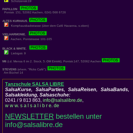
Schützenstr.19
PAPILLON
Pontstr. 151, 52062 Aachen, 0241-568 6726
ALTES KURHAUS
,
Komphausbadstrasse (über dem Café Havanna, s.oben)
VIELHARMONIE
,
Aachen, Pontstrasse 101-105
BLACK & WHITE
,
Liebigstr. 9
M6
(i.d. Mensa 6 im 2. Stock, 5.-DM Eintritt), Pontstr.147, 52062 Aachen
STEVENS
(ehem. "Ricks Café"),
Am Büchel 14
Tanzschule SALSA LIBRE
SalsaKurse, SalsaParties, SalsaReisen, SalsaBands,
Salsakleidung, Salsaschuhe:
0241 / 9 813 863,
info@salsalibre.de
,
w w w. s a l s a l i b r e. de
NEWSLETTER
bestellen unter
info@salsalibre.de