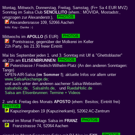
Montag, Mittwoch, Donnerstag, Freitag, Samstag, (Fr+ Sa 4 EUR MVZ)
Sonntag im Salsa Club
SENCILLITO
(ehem.: MOVIDA, Mostadstr.,
umgzogen zur Alexanderstr.),
Alexandersrasse 109, 52066 Aachen
Info: Kay - Danke :-)
Mittwochs im
APOLLO
(5 EUR)
Pontstrasse, gegenüber der Molkerei im Keller
21h Party, bis 21.30 freier Eintritt
Mai bis September jeden 1. und 3. Sonntag mit Ulf & "Ghettoblaster"
ab 21h am
ELISENBRUNNEN
:
Peterstrasse / Friedrich-Wilhelm-Platz (An den anderen Sonntagen:
Tango)
OPEN-AIR-Salsa (
im Sommer !
); aktuelle Infos vor allem unter
www.SalsaAixchange.de
;
und auch unter den anderen aachener Salsa-Webseiten:
salsaholic.de
,
SalsaInfo.de
, und
RuedaHolic.de
Salsa am Elisenbrunnen: Termine + Videos
2. und 4. Freitag des Monats
APOSTO
(ehem: Besitos; Eintritt frei)
Kapuzinergraben 19 (Kapuzinerkarré), 52062 AC-Zentrum
einmal im Monat Freitags Salsa im
FRANZ
Franzstrasse 74, 52064 Aachen