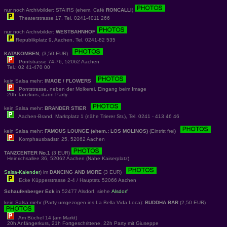
nur noch Archivbilder: STAIRS (ehem. Café
RONCALLI
)
Theaterstrasse 17, Tel. 0241-4011 266
nur noch Archivbilder:
WESTBAHNHOF
Republikplatz 9, Aachen, Tel. 0241-82 535
KATAKOMBEN
, (3,50 EUR)
Pontstrasse 74-76, 52062 Aachen
Tel.: 02 41-470 00
kein Salsa mehr:
IMAGE / FLOWERS
Pontstrasse, neben der Molkerei, Eingang beim Image
20h Tanzkurs, dann Party
kein Salsa mehr:
BRANDER STIER
Aachen-Brand, Marktplatz 1 (nähe Trierer Str.), Tel. 0241 - 413 46 46
kein Salsa mehr:
FAMOUS LOUNGE (ehem.: LOS MOLINOS)
(Eintritt frei)
Komphausbadstr. 25, 52062 Aachen
TANZCENTER No.1
(3 EUR)
Heinrichsallee 36, 52062 Aachen (Nähe Kaiserplatz)
Salsa-Kalender
) im
DANCING AND MORE
(3 EUR)
Ecke Küpperstrasse 2-4 / Hauptstr. 52066 Aachen
Schaufenberger Eck
in 52477 Alsdorf, siehe
Alsdorf
kein Salsa mehr (Party umgezogen ins La Bella Vida Loca):
BUDDHA BAR
(2,50 EUR)
Am Büchel 14 (am Markt)
20h Anfängerkurs, 21h Fortgeschrittene, 22h Party mit Giuseppe