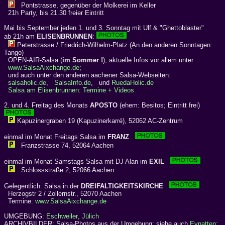
Pontstrasse, gegenüber der Molkerei im Keller
21h Party, bis 21.30 freier Eintritt
Mai bis September jeden 1. und 3. Sonntag mit Ulf & "Ghettoblaster"
ab 21h am
ELISENBRUNNEN
:
Peterstrasse / Friedrich-Wilhelm-Platz (An den anderen Sonntagen:
Tango)
OPEN-AIR-Salsa (
im Sommer !
); aktuelle Infos vor allem unter
www.SalsaAixchange.de
;
und auch unter den anderen aachener Salsa-Webseiten:
salsaholic.de
,
SalsaInfo.de
, und
RuedaHolic.de
Salsa am Elisenbrunnen: Termine + Videos
2. und 4. Freitag des Monats
APOSTO
(ehem: Besitos; Eintritt frei)
Kapuzinergraben 19 (Kapuzinerkarré), 52062 AC-Zentrum
einmal im Monat Freitags Salsa im
FRANZ
Franzstrasse 74, 52064 Aachen
einmal im Monat Samstags Salsa mit DJ Alan im
EXIL
Schlossstraße 2, 52066 Aachen
Gelegentlich: Salsa in der
DREIFALTIGKEITSKIRCHE
Herzogstr 2 / Zollernstr., 52070 Aachen
Termine:
www.SalsaAixchange.de
UMGEBUNG:
Eschweiler
,
Jülich
ARCHIVBILDER: Salsa-Photos aus der Umgebung: siehe auch
Eynatten: