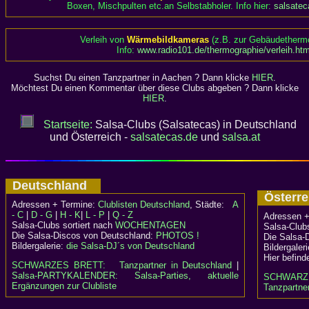
Boxen, Mischpulten etc.an Selbstabholer. Info hier:
salsatec
Verleih von
Wärmebildkameras
(z.B. zur Gebäudethermo
Info:
www.radio101.de/thermographie/verleih.ht
Suchst Du einen Tanzpartner in Aachen ? Dann klicke
HIER
.
Möchtest Du einen Kommentar über diese Clubs abgeben ? Dann klicke
HIER
.
Startseite:
Salsa-Clubs (Salsatecas) in Deutschland
und Österreich -
salsatecas.de
und
salsa.at
Deutschland
Österr
Adressen + Termine:
Clublisten Deutschland
, Städte:
A
- C
|
D - G
|
H - K
|
L - P
|
Q - Z
Adressen +
Salsa-Clubs sortiert nach
WOCHENTAGEN
Salsa-Clubs
Die Salsa-Discos von Deutschland:
PHOTOS !
Die Salsa-
Bildergalerie:
die Salsa-DJ´s von Deutschland
Bildergaler
Hier befind
SCHWARZES BRETT:
Tanzpartner in Deutschland
|
Salsa-PARTYKALENDER: Salsa-Parties, aktuelle
SCHWARZ
Ergänzungen zur Clubliste
Tanzpartner