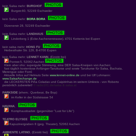
kein Salsa mehr:
BURGHOF
Burgstr.60, 52249 Eschweiler
kein Salsa mehr:
BORA BORA
Dürenerstr 28, 52249 Eschweiler
kein Salsa mehr:
LANDHAUS
Linderberg 1 (Ecke Aachenerstrasse), 4701 Kettenis bei Eupen
kein salsa mehr:
HONG FU
Herbesthaler Str. 126, B-4700 Eupen
kein Salsa mehr:
LENNET KANN
, (Eintritt frei)
Pontstr.5, 52062 Aachen
Klein aber oho: supergute Stimmung, eine DER Salsa-Kneipen von Aachen;
fast täglich kostenlose Anfänger-Tanzkurse und sowie Tanzkurse für Salsa, Bachata,
Merengue oder Forró
Aktuelle Infos auf Helmuts Seite
www.lennet-online.de
und bei Ulf Lohmann:
www.SalsaAixchange.de
die LECKERSTEN Piña Coladas und Caipirinhas im weitem Umkreis - von Roberto
persönlich zubereitet!
© radio101.de/salsa & salsa.at
PARKSIDE
(ehem.: Querbeat, Be Bop)
im Keller in der Südstrasse 54
HAVANA
,
Komphausbadstr. (gegenüber "Lust for Life")
TEATRO ELYSEE
Kapuzinergraben 8 (geg. Theater), 52062 Aachen
AMBIENTE LATINO
, (Eintritt frei)