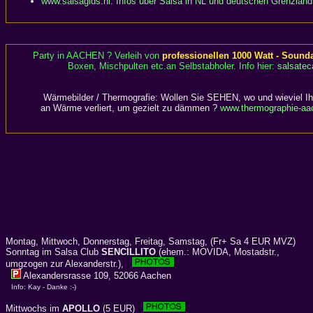
www.salsagids.nl: Infos über Salsa in NL und deutschen Grenzland
Party in AACHEN ? Verleih von
professionellen 1000 Watt - Sound
Boxen, Mischpulten etc.an Selbstabholer. Info hier:
salsatec
Wärmebilder / Thermografie: Wollen Sie SEHEN, wo und wieviel I
an Wärme verliert, um gezielt zu dämmen ?
www.thermographie-aa
Montag, Mittwoch, Donnerstag, Freitag, Samstag, (Fr+ Sa 4 EUR MVZ)
Sonntag im Salsa Club
SENCILLITO
(ehem.: MOVIDA, Mostadstr.,
umgzogen zur Alexanderstr.),
Alexandersrasse 109, 52066 Aachen
Info: Kay - Danke :-)
Mittwochs im
APOLLO
(5 EUR)