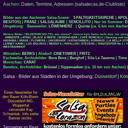
Aachen:
Daten, Termine, Adressen (salsatecas.de-Clubliste)
Bilder aus der Aachener Salsa-Szene:
3-FALTIGKEITSKIRCHE
|
APOL
BESITOS)
|
FRANZ
|
SALSALAUBE
|
SENCILLITO
| Nur im Sommer:
E
Umgebung: Baesweiler:
LÖWENHERZ
|
Quinta
(ca. 6 km von Aache
Weitere Bilder / BILDERARCHIV ("Es war einmal": vorerst kein Salsa mehr bzw. nur unre
AMBIENTE LATINO
|
BLACK & WHITE
|
BUDDHA-BAR
|
CAFÉ RONCALLI
|
Dancing and mo
HAVANNA
|
IMAGE / FLOWERS
|
JAKOBSHOF
|
KATAKOMBEN
|
KURHAUS
|
LA BELLA VIT
LENNET KANN
|
LOS MOLINOS
|
MENSA 6
|
PAPILLON
|
STEVENS
|
TANZCENTER No.1
|
V
WESTBAHNHOF
Würselen:
BERKS
| Alsdorf:
CINETOWER
|
FRITZ
Eschweiler, Archivbilder:
Bora Bora
|
Burghof
|
Sila La Taverna
|
Time
Monschau:
CARAT
Benelux, Archivbilder:
Brüssel
|
Sippenaeken
(ca. 10 km von Aachen) 
Salsa - Bilder aus Städten in der Umgebung:
Düsseldorf
|
Köl
Einen Newsletter für
den Raum Köln-Bonn-
Düsseldorf-MG-
Wuppertal
versendet Kay
Schwintek, Info siehe
Banner rechts.
Tanzpartner im Raum