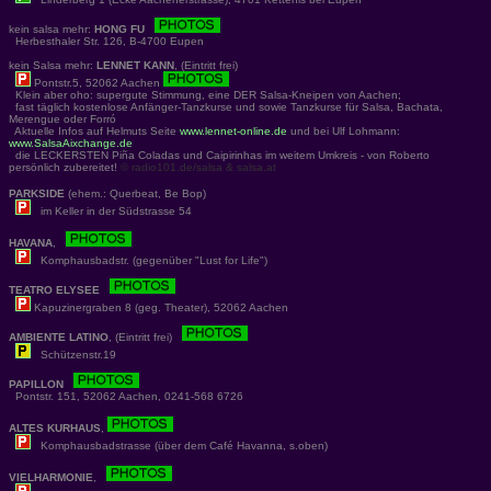
kein salsa mehr:
HONG FU
Herbesthaler Str. 126, B-4700 Eupen
kein Salsa mehr:
LENNET KANN
, (Eintritt frei)
Pontstr.5, 52062 Aachen
Klein aber oho: supergute Stimmung, eine DER Salsa-Kneipen von Aachen;
fast täglich kostenlose Anfänger-Tanzkurse und sowie Tanzkurse für Salsa, Bachata,
Merengue oder Forró
Aktuelle Infos auf Helmuts Seite
www.lennet-online.de
und bei Ulf Lohmann:
www.SalsaAixchange.de
die LECKERSTEN Piña Coladas und Caipirinhas im weitem Umkreis - von Roberto
persönlich zubereitet!
© radio101.de/salsa & salsa.at
PARKSIDE
(ehem.: Querbeat, Be Bop)
im Keller in der Südstrasse 54
HAVANA
,
Komphausbadstr. (gegenüber "Lust for Life")
TEATRO ELYSEE
Kapuzinergraben 8 (geg. Theater), 52062 Aachen
AMBIENTE LATINO
, (Eintritt frei)
Schützenstr.19
PAPILLON
Pontstr. 151, 52062 Aachen, 0241-568 6726
ALTES KURHAUS
,
Komphausbadstrasse (über dem Café Havanna, s.oben)
VIELHARMONIE
,