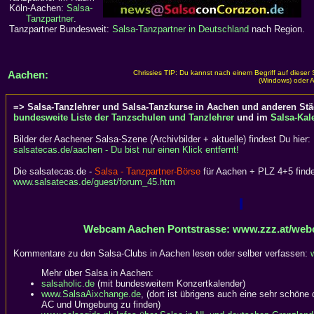
Köln-Aachen:
Salsa-
Tanzpartner
.
Tanzpartner Bundesweit:
Salsa-Tanzpartner in Deutschland
nach Region.
Aachen:
Chrissies TIP: Du kannst nach einem Begriff auf dieser
(Windows) oder A
=> Salsa-Tanzlehrer und Salsa-Tanzkurse in Aachen und anderen Stä
bundesweite Liste der Tanzschulen und Tanzlehrer
und im
Salsa-Kal
Bilder der Aachener Salsa-Szene (Archivbilder + aktuelle) findest Du hier:
salsatecas.de/aachen - Du bist nur einen Klick entfernt!
Die salsatecas.de -
Salsa - Tanzpartner-Börse
für Aachen + PLZ 4+5 finde
www.salsatecas.de/guest/forum_45.htm
Webcam Aachen Pontstrasse: www.zzz.at/web
Kommentare zu den Salsa-Clubs in Aachen lesen oder selber verfassen:
Mehr über Salsa in Aachen:
salsaholic.de
(mit bundesweitem Konzertkalender)
www.SalsaAixchange.de
, (dort ist übrigens auch eine sehr schöne d
AC und Umgebung zu finden)