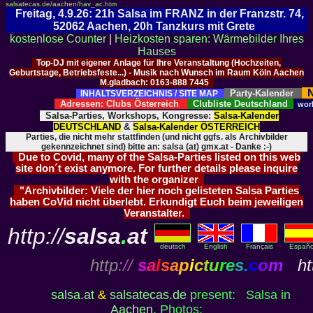
salsatecas.de/aachen/hav_ac.htm
Freitag, 4.9.26: 21h Salsa im FRANZ in der Franzstr. 74,
52062 Aachen, 20h Tanzkurs mit Grete
kostenlose Counter
|
Heizkosten sparen: Wärmebilder Ihres
Hauses
Top-DJ mit eigener Anlage für Ihre Veranstaltung (Hochzeiten,
Geburtstage, Betriebsfeste...) - Musik nach Wunsch im Raum Köln Aachen
M.gladbach: 0163-888 7445
N
Party-Kalender
INHALTSVERZEICHNIS / SITE MAP
Adressen: Clubs Österreich
Clubliste Deutschland
wor
Salsa-Parties, Workshops, Kongresse:
Salsa-Kalender
DEUTSCHLAND
&
Salsa-Kalender ÖSTERREICH
Parties, die nicht mehr stattfinden (und nicht ggfs. als Archivbilder
gekennzeichnet sind) bitte an: salsa (at) gmx.at - Danke :-)
Due to Covid, many of the Salsa-Parties listed on this web
site don´t exist anymore. For further details please inquire
with the organizer
"Archivbilder: Viele der hier noch gelisteten Salsa Parties
haben CoVid nicht überlebt. Erkundigt Euch beim jeweiligen
Veranstalter.
http://
salsa
.
at
deutsch
English
Français
Españo
http
://
s
a
l
s
a
p
i
c
t
u
r
e
s
.
c
o
m
htt
salsa.at
&
salsatecas.de
present: Salsa in
Aachen
, Photos: