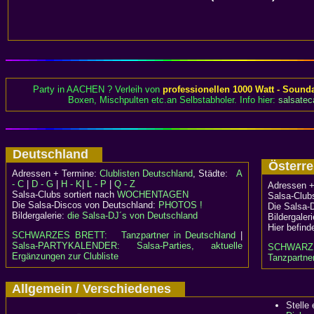
Party in AACHEN ? Verleih von
professionellen 1000 Watt - Sound
Boxen, Mischpulten etc.an Selbstabholer. Info hier:
salsatec
Deutschland
Österr
Adressen + Termine:
Clublisten Deutschland
, Städte:
A
- C
|
D - G
|
H - K
|
L - P
|
Q - Z
Adressen +
Salsa-Clubs sortiert nach
WOCHENTAGEN
Salsa-Clubs
Die Salsa-Discos von Deutschland:
PHOTOS !
Die Salsa-
Bildergalerie:
die Salsa-DJ´s von Deutschland
Bildergaler
Hier befind
SCHWARZES BRETT:
Tanzpartner in Deutschland
|
Salsa-PARTYKALENDER: Salsa-Parties, aktuelle
SCHWARZ
Ergänzungen zur Clubliste
Tanzpartner
Allgemein / Verschiedenes
Stelle