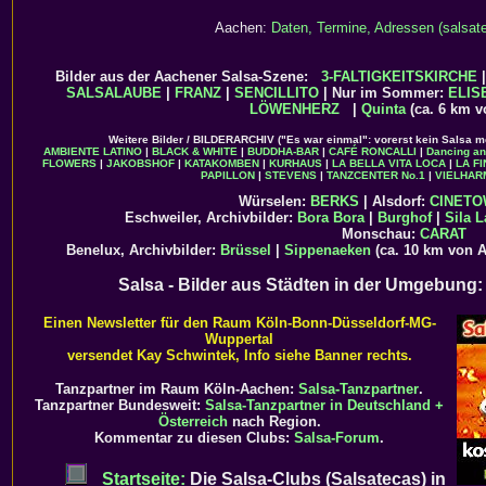
Aachen:
Daten, Termine, Adressen (salsate
Bilder aus der Aachener Salsa-Szene:
3-FALTIGKEITSKIRCHE
SALSALAUBE
|
FRANZ
|
SENCILLITO
| Nur im Sommer:
ELIS
LÖWENHERZ
|
Quinta
(ca. 6 km v
Weitere Bilder / BILDERARCHIV ("Es war einmal": vorerst kein Salsa m
AMBIENTE LATINO
|
BLACK & WHITE
|
BUDDHA-BAR
|
CAFÉ RONCALLI
|
Dancing a
FLOWERS
|
JAKOBSHOF
|
KATAKOMBEN
|
KURHAUS
|
LA BELLA VITA LOCA
|
LA F
PAPILLON
|
STEVENS
|
TANZCENTER No.1
|
VIELHAR
Würselen:
BERKS
| Alsdorf:
CINET
Eschweiler, Archivbilder:
Bora Bora
|
Burghof
|
Sila L
Monschau:
CARAT
Benelux, Archivbilder:
Brüssel
|
Sippenaeken
(ca. 10 km von 
Salsa - Bilder aus Städten in der Umgebung
Einen Newsletter für den Raum Köln-Bonn-Düsseldorf-MG-
Wuppertal
versendet Kay Schwintek, Info siehe Banner rechts.
Tanzpartner im Raum Köln-Aachen:
Salsa-Tanzpartner
.
Tanzpartner Bundesweit:
Salsa-Tanzpartner in Deutschland +
Österreich
nach Region.
Kommentar zu diesen Clubs:
Salsa-Forum
.
Startseite:
Die Salsa-Clubs (Salsatecas) in