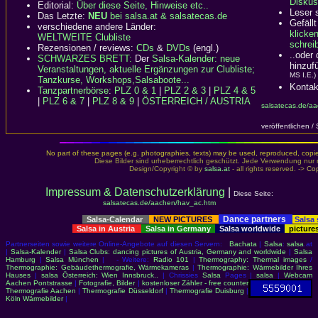
Diskus
Editorial:
Über diese Seite, Hinweise etc..
Leser 
Das Letzte:
NEU
bei salsa.at & salsatecas.de
Gefällt
verschiedene andere Länder:
klicke
WELTWEITE Clubliste
schreib
Rezensionen / reviews:
CDs
&
DVDs
(engl.)
..oder
SCHWARZES BRETT:
Der
Salsa-Kalender: neue
hinzuf
Veranstaltungen, aktuelle Ergänzungen zur Clubliste;
MS I.E.)
Tanzkurse, Workshops,Salsaboote...
Kontak
Tanzpartnerbörse
:
PLZ 0 & 1
|
PLZ 2 & 3
|
PLZ 4 & 5
|
PLZ 6 & 7
|
PLZ 8 & 9
|
ÖSTERREICH / AUSTRIA
salsatecas.de/a
veröffentlichen /
No part of these pages (e.g. photographies, texts) may be used, reproduced, copied,
Diese Bilder sind urheberrechtlich geschützt. Jede Verwendung nur 
Design/Copyright © by
salsa.at
- all rights reserved. ->
Cop
Impressum & Datenschutzerklärung
|
Diese Seite:
salsatecas.de/aachen/hav_ac.htm
Dance partners
Salsa-Calendar
NEW PICTURES
Salsa
Salsa in Austria
Salsa in Germany
Salsa worldwide
picture
Partnerseiten sowie weitere Online-Angebote auf diesen Servern:
Bachata
|
Salsa
:
salsa
.at
|
Salsa-Kalender
|
Salsa Clubs: dancing pictures of Austria, Germany and worldwide
|
Salsa
Hamburg
|
Salsa München
| - Weitere:
Radio 101
|
Thermography: Thermal images
/
Thermographie: Gebäudethermografie, Wärmekameras
|
Thermographie: Wärmebilder Ihres
Hauses
|
salsa Österreich: Wien Innsbruck..
| Chrissies
Salsa
Pages |
salsa
|
Webcam
Aachen Pontstrasse
|
Fotografie, Bilder
|
kostenloser Zähler - free counter
Thermografie Aachen
|
Thermografie Düsseldorf
|
Thermografie Duisburg
|
Köln Wärmebilder
|