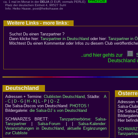
ca. 1 mal im Monat in der
DELIA
(3 EUR, vormals PERLE)
Platz der deutschen Einheit 4, 98527 Suhl
Info:
Heiko Haase, post@heikohaase.de
Weitere Links - more links:
Suchst Du einen Tanzpartner ?
Dann klicke hier:
Tanzpartner in Deutschland
oder hier:
Tanzpartner in Ö
Möchtest Du einen Kommentar oder Infos zu diesem Club veröffentliche
..und hier gehts zur
Deutschland 
Deutschland
Österr
Adressen + Termine:
Clublisten Deutschland
, Städte:
A
- C
|
D - G
|
H - K
|
L - P
|
Q - Z
Adressen +
Die Salsa-Discos von Deutschland:
PHOTOS !
Salsa-Clubs
Bildergalerie:
die Salsa-DJ´s von Deutschland
Die Salsa-
Bildergaler
SCHWARZES BRETT:
Tanzpartnerbörse: Salsa-
Hier befind
Tanzpartner
|
Salsa-Forum
| |
Salsa-Kalender:
Veranstaltungen in Deutschland, aktuelle Ergänzungen
SCHWARZ
zur Clubliste
Tanzpartner