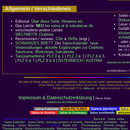
Allgemein / Verschiedenes
Stelle
Diskus
Editorial:
Über diese Seite, Hinweise etc..
Leser 
Das Letzte:
NEU
bei salsa.at & salsatecas.de
Gefällt
verschiedene andere Länder:
klicke
WELTWEITE Clubliste
schreib
Rezensionen / reviews:
CDs
&
DVDs
(engl.)
..oder
SCHWARZES BRETT:
Der
Salsa-Kalender: neue
hinzuf
Veranstaltungen, aktuelle Ergänzungen zur Clubliste;
MS I.E.)
Tanzkurse, Workshops,Salsaboote...
Kontak
Tanzpartnerbörse
:
PLZ 0 & 1
|
PLZ 2 & 3
|
PLZ 4 & 5
|
PLZ 6 & 7
|
PLZ 8 & 9
|
ÖSTERREICH / AUSTRIA
salsatecas.de/shl
veröffentlichen /
No part of these pages (e.g. photographies, texts) may be used, reproduced, copied,
Diese Bilder sind urheberrechtlich geschützt. Jede Verwendung nur 
Design/Copyright © by
salsa.at
- all rights reserved. ->
Cop
Impressum & Datenschutzerklärung
|
Diese Seite:
salsatecas.de/shl/perle.htm
Dance partners
Salsa-Calendar
NEW PICTURES
Salsa
Salsa in Austria
Salsa in Germany
Salsa worldwide
picture
Partnerseiten sowie weitere Online-Angebote auf diesen Servern:
Bachata
|
Salsa
:
salsa
.at
|
Salsa-Kalender
|
Salsa Clubs: dancing pictures of Austria, Germany and worldwide
|
Salsa
Hamburg
|
Salsa München
| - Weitere:
Radio 101
|
Thermography: Thermal images
/
Thermographie: Gebäudethermografie, Wärmekameras
|
Thermographie: Wärmebilder Ihres