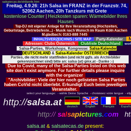
salsatecas.de/shl/perle.htm
Freitag, 4.9.26: 21h Salsa im FRANZ in der Franzstr. 74,
52062 Aachen, 20h Tanzkurs mit Grete
kostenlose Counter
|
Heizkosten sparen: Wärmebilder Ihres
Hauses
Top-DJ mit eigener Anlage für Ihre Veranstaltung (Hochzeiten,
Geburtstage, Betriebsfeste...) - Musik nach Wunsch im Raum Köln Aachen
M.gladbach: 0163-888 7445
N
Party-Kalender
INHALTSVERZEICHNIS / SITE MAP
Adressen: Clubs Österreich
Clubliste Deutschland
wor
Salsa-Parties, Workshops, Kongresse:
Salsa-Kalender
DEUTSCHLAND
&
Salsa-Kalender ÖSTERREICH
Parties, die nicht mehr stattfinden (und nicht ggfs. als Archivbilder
gekennzeichnet sind) bitte an: salsa (at) gmx.at - Danke :-)
Due to Covid, many of the Salsa-Parties listed on this web
site don´t exist anymore. For further details please inquire
with the organizer
"Archivbilder: Viele der hier noch gelisteten Salsa Parties
haben CoVid nicht überlebt. Erkundigt Euch beim jeweiligen
Veranstalter.
select your language: - wähle Deine Sprache - choisissez votre langue - elija 
http://
salsa.at
deutsch
English
Français
Españo
http
://
s
a
l
s
a
p
i
c
t
u
r
e
s
.
c
o
m
htt
salsa.at
&
salsatecas.de
present: