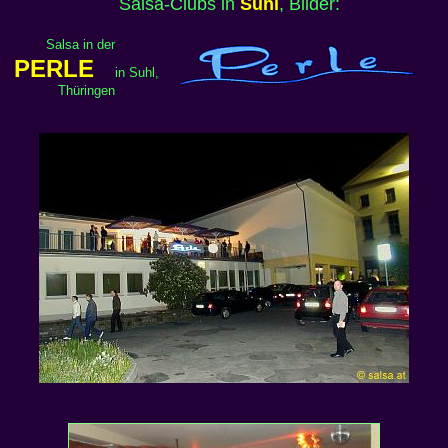
Salsa-Clubs in
Suhl
, Bilder:
Salsa in der
PERLE
in Suhl,
Thüringen