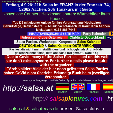
salsatecas.de/karlsruhe/terra.htm
Freitag, 4.9.26: 21h Salsa im FRANZ in der Franzstr. 74,
52062 Aachen, 20h Tanzkurs mit Grete
kostenlose Counter
|
Heizkosten sparen: Wärmebilder Ihres
Hauses
Top-DJ mit eigener Anlage für Ihre Veranstaltung (Hochzeiten,
Geburtstage, Betriebsfeste...) - Musik nach Wunsch im Raum Köln Aachen
M.gladbach: 0163-888 7445
N
Party-Kalender
INHALTSVERZEICHNIS / SITE MAP
Adressen: Clubs Österreich
Clubliste Deutschland
wor
Salsa-Parties, Workshops, Kongresse:
Salsa-Kalender
DEUTSCHLAND
&
Salsa-Kalender ÖSTERREICH
Parties, die nicht mehr stattfinden (und nicht ggfs. als Archivbilder
gekennzeichnet sind) bitte an: salsa (at) gmx.at - Danke :-)
Due to Covid, many of the Salsa-Parties listed on this web
site don´t exist anymore. For further details please inquire
with the organizer
"Archivbilder: Viele der hier noch gelisteten Salsa Parties
haben CoVid nicht überlebt. Erkundigt Euch beim jeweiligen
Veranstalter.
select your language: - wähle Deine Sprache - choisissez votre langue - elija 
http://
salsa
.
at
deutsch
English
Français
Españo
http
://
s
a
l
s
a
p
i
c
t
u
r
e
s
.
c
o
m
htt
salsa.at
&
salsatecas.de
present Salsa clubs in