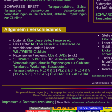
Die Salsa-
Bildergaler
SCHWARZES BRETT:
Tanzpartnerbörse: Salsa-
Hier befind
Tanzpartner
|
Salsa-Forum
| |
Salsa-Kalender:
Veranstaltungen in Deutschland, aktuelle Ergänzungen
SCHWARZ
zur Clubliste
Tanzpartner
Allgemein / Verschiedenes
Stelle
Diskus
Editorial:
Über diese Seite, Hinweise etc..
Leser 
Das Letzte:
NEU
bei salsa.at & salsatecas.de
Gefällt
verschiedene andere Länder:
klicke
WELTWEITE Clubliste
schreib
Rezensionen / reviews:
CDs
&
DVDs
(engl.)
..oder
SCHWARZES BRETT:
Der
Salsa-Kalender: neue
hinzuf
Veranstaltungen, aktuelle Ergänzungen zur Clubliste;
MS I.E.)
Tanzkurse, Workshops,Salsaboote...
Kontak
Tanzpartnerbörse
:
PLZ 0 & 1
|
PLZ 2 & 3
|
PLZ 4 & 5
|
PLZ 6 & 7
|
PLZ 8 & 9
|
ÖSTERREICH / AUSTRIA
salsatecas.de/kar
veröffentlichen /
No part of these pages (e.g. photographies, texts) may be used, reproduced, copied,
Diese Bilder sind urheberrechtlich geschützt. Jede Verwendung nur 
Design/Copyright © by
salsa.at
- all rights reserved. ->
Cop
Impressum & Datenschutzerklärung
|
Diese Seite:
salsatecas.de/karlsruhe/terra.htm
Dance partners
Salsa-Calendar
NEW PICTURES
Salsa
Salsa in Austria
Salsa in Germany
Salsa worldwide
picture