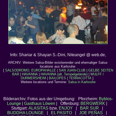
Info: Shariar & Shayan S.-Dini, Niteangel @ web.de,
ARCHIV: Weitere Salsa-Bilder existierender und ehemaliger Salsa-
locations aus Karlsruhe:
[
SALSODROMO, EUROPAHALLE
|
SAN JUAN-CLUB
|
GELBE SEITEN
BAR
|
HAVANNA
|
HAVANNA (alt, Tempelgelände)
|
WULFF /
DURMERSHEIM
|
BAILOPES
|
TERRACOTTA
]
Weitere locations und Termine:
Salsa in Karlsruhe
Bilderarchiv: Fotos aus der Umgebung: Pforzheim:
Byblos-
Lounge
|
Gasthaus Löwen
| Offenburg:
BERGWERK
|
Stuttgart:
ALASITAS
bzw.
ENJOY
|
BAR SUR
|
BUDDHA LOUNGE
|
EL PASITO
|
JOE PEÑAS
|