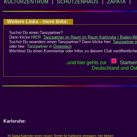
KULTURZENTRUM
|
SCHÜTZENHAUS
|
ZAPATA
|
Weitere Links - more links:
Suchst Du einen Tanzpartner?
Dann klicke
HIER:
Tanzpartner im Raum im Raum Karlsruhe / Baden-W
Suchst Du woanders einen Tanzpartner? Dann klicke hier:
Tanzpartner 
oder hier:
Tanzpartner in
Österreich
Möchtest Du einen Kommentar oder Infos zu diesem Club veröffentliche
..und hier gehts zur
Startsei
Deutschland und Öst
Karlsruhe: