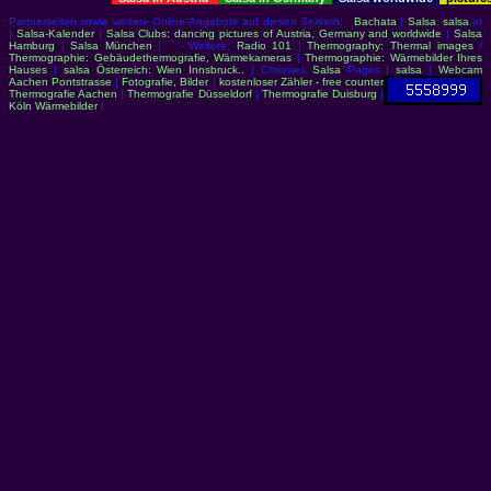
Partnerseiten sowie weitere Online-Angebote auf diesen Servern:
Bachata
|
Salsa
:
salsa
.at
|
Salsa-Kalender
|
Salsa Clubs: dancing pictures of Austria, Germany and worldwide
|
Salsa
Hamburg
|
Salsa München
| - Weitere:
Radio 101
|
Thermography: Thermal images
/
Thermographie: Gebäudethermografie, Wärmekameras
|
Thermographie: Wärmebilder Ihres
Hauses
|
salsa Österreich: Wien Innsbruck..
| Chrissies
Salsa
Pages |
salsa
|
Webcam
Aachen Pontstrasse
|
Fotografie, Bilder
|
kostenloser Zähler - free counter
Thermografie Aachen
|
Thermografie Düsseldorf
|
Thermografie Duisburg
|
Köln Wärmebilder
|