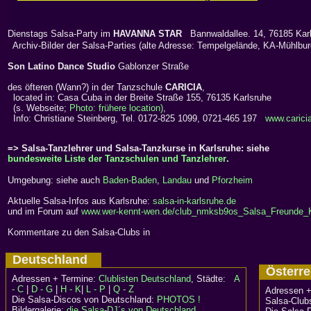
Dienstags Salsa-Party im
HAVANNA STAR
Bannwaldallee. 14, 76185 Kar
Archiv-Bilder der Salsa-Parties (alte Adresse: Tempelgelände, KA-Mühlbur
Son Latino Dance Studio
Gablonzer Straße
des öfteren (Wann?) in der Tanzschule
CARICIA
,
located in: Casa Cuba in der Breite Straße 155, 76135 Karlsruhe
(s. Webseite;
Photo: frühere location)
,
Info: Christiane Steinberg, Tel. 0172-825 1099, 0721-465 197
www.carici
=> Salsa-Tanzlehrer und Salsa-Tanzkurse in Karlsruhe: siehe
bundesweite Liste der Tanzschulen und Tanzlehrer
.
Umgebung: siehe auch
Baden-Baden
,
Landau
und
Pforzheim
Aktuelle Salsa-Infos aus Karlsruhe:
salsa-in-karlsruhe.de
und im Forum auf
www.wer-kennt-wen.de/club_nmksb9os_Salsa_Freunde_
Kommentare zu den Salsa-Clubs in
Deutschland
Österr
Adressen + Termine:
Clublisten Deutschland
, Städte:
A
- C
|
D - G
|
H - K
|
L - P
|
Q - Z
Adressen +
Die Salsa-Discos von Deutschland:
PHOTOS !
Salsa-Clubs
Bildergalerie:
die Salsa-DJ´s von Deutschland