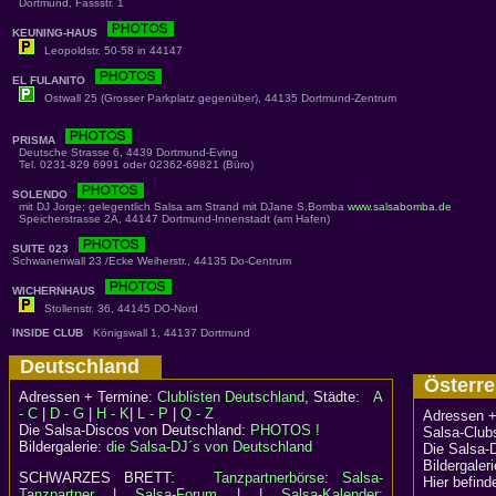
Dortmund, Fassstr. 1
KEUNING-HAUS
Leopoldstr. 50-58 in 44147
EL FULANITO
Ostwall 25 (Grosser Parkplatz gegenüber), 44135 Dortmund-Zentrum
PRISMA
Deutsche Strasse 6, 4439 Dortmund-Eving
Tel. 0231-829 6991 oder 02362-69821 (Büro)
SOLENDO
mit DJ Jorge; gelegentlich Salsa am Strand mit DJane S.Bomba
www.salsabomba.de
Speicherstrasse 2A, 44147 Dortmund-Innenstadt (am Hafen)
SUITE 023
Schwanenwall 23 /Ecke Weiherstr., 44135 Do-Centrum
WICHERNHAUS
Stollenstr. 36, 44145 DO-Nord
INSIDE CLUB
Königswall 1, 44137 Dortmund
Deutschland
Österr
Adressen + Termine:
Clublisten Deutschland
, Städte:
A
- C
|
D - G
|
H - K
|
L - P
|
Q - Z
Adressen +
Die Salsa-Discos von Deutschland:
PHOTOS !
Salsa-Clubs
Bildergalerie:
die Salsa-DJ´s von Deutschland
Die Salsa-
Bildergaler
SCHWARZES BRETT:
Tanzpartnerbörse: Salsa-
Hier befind
Tanzpartner
|
Salsa-Forum
| |
Salsa-Kalender: