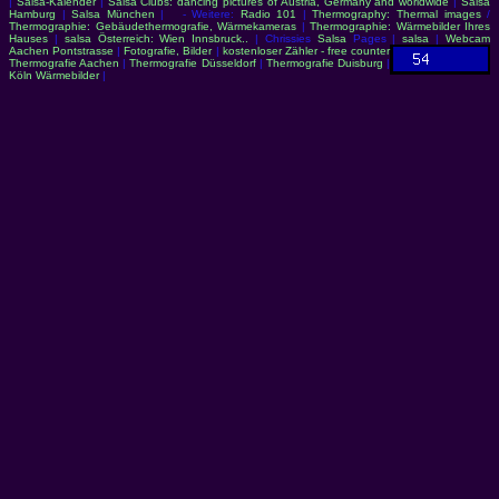
|
Salsa-Kalender
|
Salsa Clubs: dancing pictures of Austria, Germany and worldwide
|
Salsa
Hamburg
|
Salsa München
| - Weitere:
Radio 101
|
Thermography: Thermal images
/
Thermographie: Gebäudethermografie, Wärmekameras
|
Thermographie: Wärmebilder Ihres
Hauses
|
salsa Österreich: Wien Innsbruck..
| Chrissies
Salsa
Pages |
salsa
|
Webcam
Aachen Pontstrasse
|
Fotografie, Bilder
|
kostenloser Zähler - free counter
Thermografie Aachen
|
Thermografie Düsseldorf
|
Thermografie Duisburg
|
Köln Wärmebilder
|