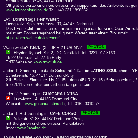
Schützenstrasse 46, 44147 Dortmund
Oft gibt es vorab einen kostenlosen Schnupperkurs; das Ambiente ist gem
www.latinosoloriginal.de
Tel. +49 231 1898552
Evtl. Donnerstags
Herr Walter
:
Liegeplatz: Speicherstrasse 90, 44147 Dortmund
Das Eventschiff am Hafen ist im Sommer legendär für seine Open-Air Sal
meist am Donnerstagabend bei gutem Wetter unter einem Zirkuszelt.
https://herr-walter.de/kalender/
Wann wieder?
T.N.T.
, (3 EUR + 2 EUR MVZ)
Heyden-Rynsch Str. 2, DO-Dorstfeld, Tel. 0231-917 3160
19-22 Uhr Kurs, ab 22:15 Party
TNT-Webseite:
www.tnt-club.de
Jeden 1. Samstag Fiesta de Salsa mit 4 DJs im
LATINO SOUL
ehem.: Y
Schützenstr. 46, 44147 Dortmund-City
21h Einlass: Eintritt frei bis 21.15h, dann 4EUR, 21.15h Schnupperkurs, 2
Info 2011 von / Infos bei: artbenn (at) gmail.com
Jeden 2. Samstag im
GUACARA LATINA
Ludwigstr. 14, 44135 Dortmund-City
Webseite:
www.guacara-latina.de
, Tel. 0162-9010274
Jeden 1. + 3. Sonntag im
CAFE CORSO
,
Adlerstr. 81-83, 44137 Dortmund-West;
mit Biergarten und kostenlosen Parkplätzen
Infos:
www.24salsa.de
sowie:
La Klave - on Tour
- Laufend wechselnde Location,