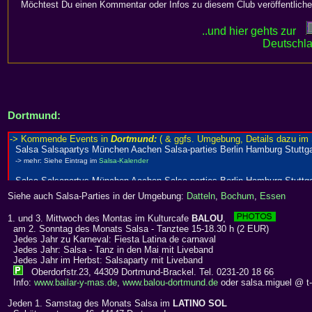
Möchtest Du einen Kommentar oder Infos zu diesem Club veröffentliche
..und hier gehts zur
Deutschla
Dortmund:
Siehe auch Salsa-Parties in der Umgebung:
Datteln
,
Bochum
,
Essen
1. und 3. Mittwoch des Montas im Kulturcafe
BALOU
,
am 2. Sonntag des Monats Salsa - Tanztee 15-18.30 h (2 EUR)
Jedes Jahr zu Karneval: Fiesta Latina de carnaval
Jedes Jahr: Salsa - Tanz in den Mai mit Liveband
Jedes Jahr im Herbst: Salsaparty mit Liveband
Oberdorfstr.23, 44309 Dortmund-Brackel. Tel. 0231-20 18 66
Info:
www.bailar-y-mas.de
,
www.balou-dortmund.de
oder salsa.miguel @ t-
Jeden 1. Samstag des Monats Salsa im
LATINO SOL