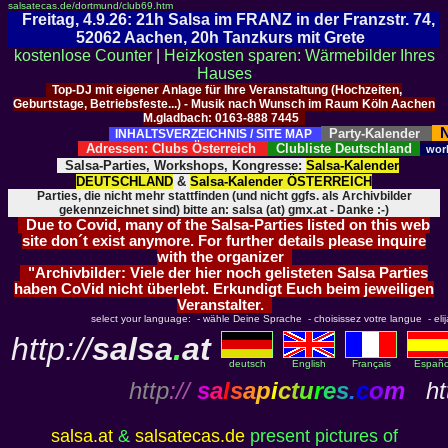
salsatecas.de/dortmund/club69.htm
Freitag, 4.9.26: 21h Salsa im FRANZ in der Franzstr. 74,
52062 Aachen, 20h Tanzkurs mit Grete
kostenlose Counter
|
Heizkosten sparen: Wärmebilder Ihres
Hauses
Top-DJ mit eigener Anlage für Ihre Veranstaltung (Hochzeiten,
Geburtstage, Betriebsfeste...) - Musik nach Wunsch im Raum Köln Aachen
M.gladbach: 0163-888 7445
N
Party-Kalender
INHALTSVERZEICHNIS / SITE MAP
Adressen: Clubs Österreich
Clubliste Deutschland
wor
Salsa-Parties, Workshops, Kongresse:
Salsa-Kalender
DEUTSCHLAND
&
Salsa-Kalender ÖSTERREICH
Parties, die nicht mehr stattfinden (und nicht ggfs. als Archivbilder
gekennzeichnet sind) bitte an: salsa (at) gmx.at - Danke :-)
Due to Covid, many of the Salsa-Parties listed on this web
site don´t exist anymore. For further details please inquire
with the organizer
"Archivbilder: Viele der hier noch gelisteten Salsa Parties
haben CoVid nicht überlebt. Erkundigt Euch beim jeweiligen
Veranstalter.
select your language: - wähle Deine Sprache - choisissez votre langue - elija 
http://
salsa
.
at
deutsch
English
Français
Españo
http
://
s
a
l
s
a
p
i
c
t
u
r
e
s
.
c
o
m
htt
salsa.at
&
salsatecas.de
present pictures of