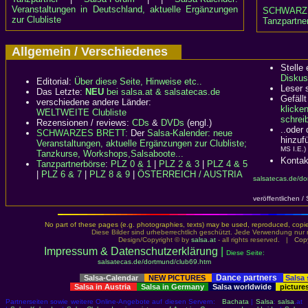
Veranstaltungen in Deutschland, aktuelle Ergänzungen
SCHWARZ
zur Clubliste
Tanzpartner
Allgemein / Verschiedenes
Stelle
Diskus
Editorial:
Über diese Seite, Hinweise etc..
Leser 
Das Letzte:
NEU
bei salsa.at & salsatecas.de
Gefällt
verschiedene andere Länder:
klicke
WELTWEITE Clubliste
schreib
Rezensionen / reviews:
CDs
&
DVDs
(engl.)
..oder
SCHWARZES BRETT:
Der
Salsa-Kalender: neue
hinzuf
Veranstaltungen, aktuelle Ergänzungen zur Clubliste;
MS I.E.)
Tanzkurse, Workshops,Salsaboote...
Kontak
Tanzpartnerbörse
:
PLZ 0 & 1
|
PLZ 2 & 3
|
PLZ 4 & 5
|
PLZ 6 & 7
|
PLZ 8 & 9
|
ÖSTERREICH / AUSTRIA
salsatecas.de/do
veröffentlichen /
No part of these pages (e.g. photographies, texts) may be used, reproduced, copied,
Diese Bilder sind urheberrechtlich geschützt. Jede Verwendung nur 
Design/Copyright © by
salsa.at
- all rights reserved. |
Copy
Impressum & Datenschutzerklärung
|
Diese Seite:
salsatecas.de/dortmund/club69.htm
Dance partners
Salsa-Calendar
NEW PICTURES
Salsa
Salsa in Austria
Salsa in Germany
Salsa worldwide
picture
Partnerseiten sowie weitere Online-Angebote auf diesen Servern:
Bachata
|
Salsa
:
salsa
.at