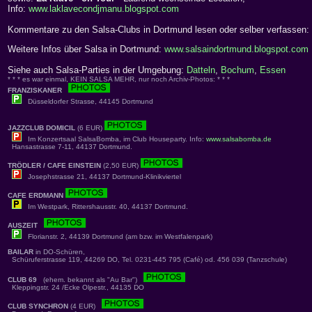
Info:
www.laklavecondjmanu.blogspot.com
Kommentare zu den Salsa-Clubs in Dortmund lesen oder selber verfassen:
Weitere Infos über Salsa in Dortmund:
www.salsaindortmund.blogspot.com
Siehe auch Salsa-Parties in der Umgebung:
Datteln
,
Bochum
,
Essen
* * * es war einmal, KEIN SALSA MEHR, nur noch Archiv-Photos: * * *
FRANZISKANER
Düsseldorfer Strasse, 44145 Dortmund
JAZZCLUB DOMICIL
(6 EUR)
Im Konzertsaal SalsaBomba, im Club Houseparty. Info:
www.salsabomba.de
Hansastrasse 7-11, 44137 Dortmund.
TRÖDLER / CAFE EINSTEIN
(2,50 EUR)
Josephstrasse 21, 44137 Dortmund-Klinikviertel
CAFE ERDMANN
Im Westpark, Rittershausstr. 40, 44137 Dortmund.
AUSZEIT
Florianstr. 2, 44139 Dortmund (am bzw. im Westfalenpark)
BAILAR
in DO-Schüren,
Schüruferstrasse 119, 44269 DO, Tel. 0231-445 795 (Café) od. 456 039 (Tanzschule)
CLUB 69
(ehem. bekannt als "Au Bar")
Kleppingstr. 24 /Ecke Olpestr., 44135 DO
CLUB SYNCHRON
(4 EUR)