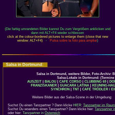
(Die farbig umrandeten Bilder kannst Du zum Vergrößern anklicken und
dann mit ALT+F4 wieder schliessen
click at the colour-bordered pictures to enlarge them (close that new
window: ALT+F4)
-
Pulsa sobre la foto para ampliar
)
Salsa in Dortmund:
Salsa in Dortmund, weitere Bilder, Foto-Archiv: B
Salsa-Lokale in Dortmund: (Termine
AUSZEIT
|
BALOU
|
CAFE CORSO
|
CLUBBING 69
|
DO
FRANZISKANER
|
GUACARA LATINA
|
KEUNING-HA
SYNCHRON
|
TNT
|
CAFE TRÖDLER / E
Weitere Bilder aus der Salsa-Szene in der Umgebun
Suchst Du einen Tanzpartner ? Dann klicke
HIER:
Tanzpartner im Raum
Suchst Du woanders einen Tanzpartner? Dann klicke hier:
Tanzpartner 
oder hier:
Tanzpartner in
Österreich