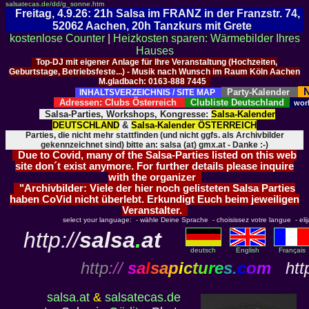
salsatecas.de/dd/g_sonne.htm
Freitag, 4.9.26: 21h Salsa im FRANZ in der Franzstr. 74,
52062 Aachen, 20h Tanzkurs mit Grete
kostenlose Counter
|
Heizkosten sparen: Wärmebilder Ihres
Hauses
Top-DJ mit eigener Anlage für Ihre Veranstaltung (Hochzeiten,
Geburtstage, Betriebsfeste...) - Musik nach Wunsch im Raum Köln Aachen
M.gladbach: 0163-888 7445
N
Party-Kalender
INHALTSVERZEICHNIS / SITE MAP
Adressen: Clubs Österreich
Clubliste Deutschland
wor
Salsa-Parties, Workshops, Kongresse:
Salsa-Kalender
DEUTSCHLAND
&
Salsa-Kalender ÖSTERREICH
Parties, die nicht mehr stattfinden (und nicht ggfs. als Archivbilder
gekennzeichnet sind) bitte an: salsa (at) gmx.at - Danke :-)
Due to Covid, many of the Salsa-Parties listed on this web
site don´t exist anymore. For further details please inquire
with the organizer
"Archivbilder: Viele der hier noch gelisteten Salsa Parties
haben CoVid nicht überlebt. Erkundigt Euch beim jeweiligen
Veranstalter.
select your language: - wähle Deine Sprache - choisissez votre langue - elija 
http://
salsa
.
at
deutsch
English
Français
http
://
s
a
l
s
a
p
i
c
t
u
r
e
s
.
c
o
m
http
salsa.at
&
salsatecas.de