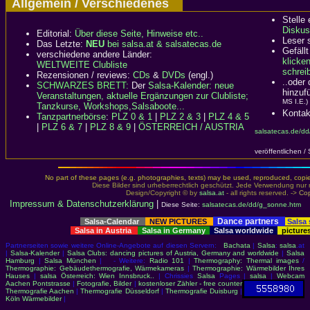
Allgemein / Verschiedenes
Stelle
Diskus
Editorial:
Über diese Seite, Hinweise etc..
Leser 
Das Letzte:
NEU
bei salsa.at & salsatecas.de
Gefällt
verschiedene andere Länder:
klicke
WELTWEITE Clubliste
schreib
Rezensionen / reviews:
CDs
&
DVDs
(engl.)
..oder
SCHWARZES BRETT:
Der
Salsa-Kalender: neue
hinzuf
Veranstaltungen, aktuelle Ergänzungen zur Clubliste;
MS I.E.)
Tanzkurse, Workshops,Salsaboote...
Kontak
Tanzpartnerbörse
:
PLZ 0 & 1
|
PLZ 2 & 3
|
PLZ 4 & 5
|
PLZ 6 & 7
|
PLZ 8 & 9
|
ÖSTERREICH / AUSTRIA
salsatecas.de/d
veröffentlichen /
No part of these pages (e.g. photographies, texts) may be used, reproduced, copied,
Diese Bilder sind urheberrechtlich geschützt. Jede Verwendung nur 
Design/Copyright © by
salsa.at
- all rights reserved. ->
Cop
Impressum & Datenschutzerklärung
|
Diese Seite:
salsatecas.de/dd/g_sonne.htm
Dance partners
Salsa-Calendar
NEW PICTURES
Salsa
Salsa in Austria
Salsa in Germany
Salsa worldwide
picture
Partnerseiten sowie weitere Online-Angebote auf diesen Servern:
Bachata
|
Salsa
:
salsa
.at
|
Salsa-Kalender
|
Salsa Clubs: dancing pictures of Austria, Germany and worldwide
|
Salsa
Hamburg
|
Salsa München
| - Weitere:
Radio 101
|
Thermography: Thermal images
/
Thermographie: Gebäudethermografie, Wärmekameras
|
Thermographie: Wärmebilder Ihres
Hauses
|
salsa Österreich: Wien Innsbruck..
| Chrissies
Salsa
Pages |
salsa
|
Webcam
Aachen Pontstrasse
|
Fotografie, Bilder
|
kostenloser Zähler - free counter
Thermografie Aachen
|
Thermografie Düsseldorf
|
Thermografie Duisburg
|
Köln Wärmebilder
|