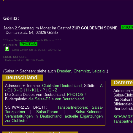
Görlitz:
Jeden 2.Samstag im Monat im Gasthof
ZUR GOLDENEN SONNE
Demianiplatz 54, 02826 Görlitz
* * kein Salsa mehr, nur noch Photos: * * *
2 LINDEN
Clara Zetkin-Str. 2, 02827 GÖRLITZ
LUCIE SCHULTE
Untermarkt 20, 02826 Görlitz
(Salsa in Sachsen: siehe auch
Dresden
,
Chemnitz
,
Leipzig
..)
Deutschland
Österr
Adressen + Termine:
Clublisten Deutschland
, Städte:
A
- C
|
D - G
|
H - K
|
L - P
|
Q - Z
Adressen +
Die Salsa-Discos von Deutschland:
PHOTOS !
Salsa-Clubs
Bildergalerie:
die Salsa-DJ´s von Deutschland
Die Salsa-
Bildergaler
SCHWARZES BRETT:
Tanzpartnerbörse: Salsa-
Hier befind
Tanzpartner
|
Salsa-Forum
| |
Salsa-Kalender:
Veranstaltungen in Deutschland, aktuelle Ergänzungen
SCHWARZ
zur Clubliste
Tanzpartner