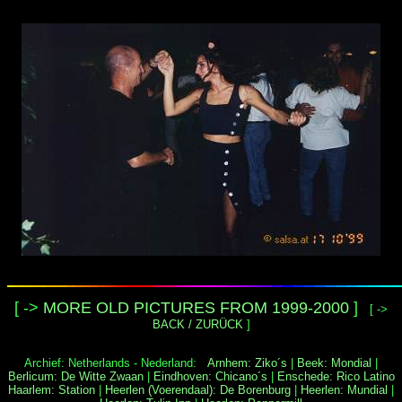
[ ->
MORE OLD PICTURES FROM 1999-2000
]
[ ->
BACK / ZURÜCK
]
Archief: Netherlands - Nederland:
Arnhem: Ziko´s
|
Beek: Mondial
|
Berlicum: De Witte Zwaan
|
Eindhoven: Chicano´s
|
Enschede: Rico Latino
Haarlem: Station
|
Heerlen (Voerendaal): De Borenburg
|
Heerlen: Mundial
|