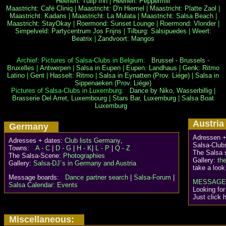
Heerlen: Tulip Inn
|
Heerlen: Peppermill
Maastricht: Café Cliniq
|
Maastricht: D'n Hiemel
|
Maastricht: Platte Zaol
|
Maastricht: Kadans
|
Maastricht: La Mulata
|
Maastricht: Salsa Beach
|
Maastricht: StayOkay
|
Roermond: Sunset Lounge
|
Roermond: Vlonder
|
Simpelveld: Partycentrum Jos Frijns
|
Tilburg: Salsipuedes
|
Weert:
Beatrix
|
Zandvoort: Mangos
Archief: Pictures of Salsa-Clubs in Belgium:
Brussel - Brussels -
Bruxelles
|
Antwerpen
|
Salsa in Eupen
|
Eupen: Landhaus
|
Genk: Ritmo
Latino
|
Gent
|
Hasselt: Ritmo
|
Salsa in Eynatten (Prov. Liége)
|
Salsa in
Sippenaeken (Prov. Liége)
Pictures of Salsa-Clubs in Luxemburg:
Dance by Niko, Wasserbillig
|
Brasserie Del Arret, Luxembourg
|
Stars Bar, Luxemburg
|
Salsa Boat
Luxemburg
Austr
Germany
Adressen +
Adresses + dates:
Club lists Germany
,
Salsa-Club
Towns:
A - C
|
D - G
|
H - K
|
L - P
|
Q - Z
The Salsa 
The Salsa-Scene:
Photographies
Gallery:
th
Gallery:
Salsa-DJ´s in Germany and Austria
take a look
Message boards:
Dance partner search
|
Salsa-Forum
|
MESSAGE
Salsa Calendar: Events
Looking for
Just click 
Miscellaneous: