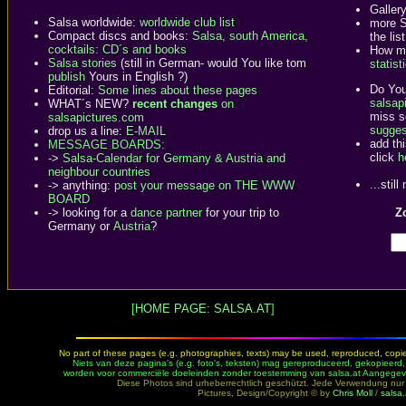
Galler
Salsa worldwide:
worldwide club list
more S
Compact discs and books:
Salsa, south America,
the list
cocktails: CD´s and books
How ma
Salsa stories
(still in German- would You like tom
statist
publish
Yours in English ?)
Do You
Editorial:
Some lines about these pages
salsapi
WHAT´s NEW?
recent changes
on
miss s
salsapictures.com
sugges
drop us a line:
E-MAIL
add th
MESSAGE BOARDS:
click
h
->
Salsa-Calendar for Germany & Austria and
neighbour countries
...stil
-> anything:
post your message on THE WWW
BOARD
-> looking for a
dance partner
for your trip to
Zo
Germany or
Austria
?
[
HOME PAGE: SALSA.AT
]
No part of these pages (e.g. photographies, texts) may be used, reproduced, copied,
Niets van deze pagina's (e.g. foto's, teksten) mag gereproduceerd, gekopieerd
worden voor commerciële doeleinden zonder toestemming van salsa.at Aangegeve
Diese Photos sind urheberrechtlich geschützt. Jede Verwendung n
Pictures, Design/Copyright © by
Chris Moll
/
salsa.