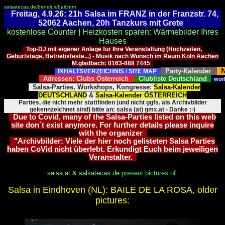
salsatecas.de/benelux/bail.htm
Freitag, 4.9.26: 21h Salsa im FRANZ in der Franzstr. 74,
52062 Aachen, 20h Tanzkurs mit Grete
kostenlose Counter
|
Heizkosten sparen: Wärmebilder Ihres
Hauses
Top-DJ mit eigener Anlage für Ihre Veranstaltung (Hochzeiten,
Geburtstage, Betriebsfeste...) - Musik nach Wunsch im Raum Köln Aachen
M.gladbach: 0163-888 7445
N
Party-Kalender
INHALTSVERZEICHNIS / SITE MAP
Adressen: Clubs Österreich
Clubliste Deutschland
wor
Salsa-Parties, Workshops, Kongresse:
Salsa-Kalender
DEUTSCHLAND
&
Salsa-Kalender ÖSTERREICH
Parties, die nicht mehr stattfinden (und nicht ggfs. als Archivbilder
gekennzeichnet sind) bitte an: salsa (at) gmx.at - Danke :-)
Due to Covid, many of the Salsa-Parties listed on this web
site don´t exist anymore. For further details please inquire
with the organizer
"Archivbilder: Viele der hier noch gelisteten Salsa Parties
haben CoVid nicht überlebt. Erkundigt Euch beim jeweiligen
Veranstalter.
salsa.at
&
salsatecas.de
present pictures of:
Salsa in Eindhoven (NL): BAILE DE LA ROSA, older
pictures: