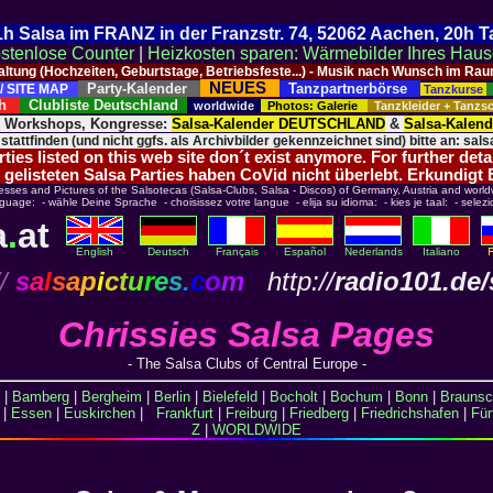
 21h Salsa im FRANZ in der Franzstr. 74, 52062 Aachen, 20h 
stenlose Counter
|
Heizkosten sparen: Wärmebilder Ihres Hau
taltung (Hochzeiten, Geburtstage, Betriebsfeste...) - Musik nach Wunsch im 
NEUES
Party-Kalender
Tanzpartnerbörse
/ SITE MAP
Tanzkurse
ich
Clubliste Deutschland
worldwide
Photos: Galerie
Tanzkleider + Tanz
, Workshops, Kongresse:
Salsa-Kalender DEUTSCHLAND
&
Salsa-Kalen
 stattfinden (und nicht ggfs. als Archivbilder gekennzeichnet sind) bitte an: salsa
ies listed on this web site don´t exist anymore. For further deta
 gelisteten Salsa Parties haben CoVid nicht überlebt. Erkundigt
esses and Pictures of the Salsotecas (Salsa-Clubs, Salsa - Discos) of Germany, Austria and world
nguage: - wähle Deine Sprache - choisissez votre langue - elija su idioma: - kies je taal: - selezi
a
.
at
English
Deutsch
Français
Español
Nederlands
Italiano
/
s
a
l
s
a
p
i
c
t
u
r
e
s
.
c
o
m
http://
radio101.de/
Chrissies Salsa Pages
- The Salsa Clubs of Central Europe -
|
Bamberg
|
Bergheim
|
Berlin
|
Bielefeld
|
Bocholt
|
Bochum
|
Bonn
|
Braunsc
|
Essen
|
Euskirchen
|
Frankfurt
|
Freiburg
|
Friedberg
|
Friedrichshafen
|
Für
Z
|
WORLDWIDE