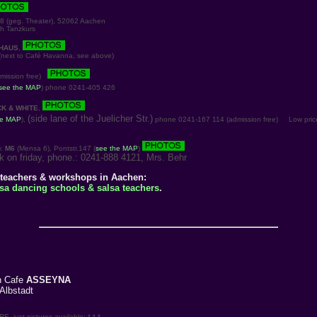
 (geg. Theater), 52062 Aachen
h Tanzkurs
HAUS
,
ext to Café Havanna, see above)
dmission free)
see the MAP
) phone 0241-405 426
K & WHITE
,
(side lane of the Juelicher Str.)
he MAP
),
phone 0241-167 114 (admission free)
Low pric
):
M6
(Mensa 6), Pontstr.147 (
see the MAP
)
 on friday, phone.: 0241-888 4121, Mrs. Behr
 teachers & workshops in Aachen:
alsa dancing schools & salsa teachers
.
n Cafe
ASSEYNA
Albstadt
 just pictures available: * * *