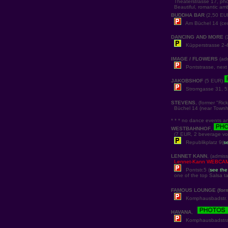
Theaterstrasse 17, ph
Beautiful, romantic am
BUDDHA BAR
(2,50 E
Am Büchel 14 (cen
DANCING AND MORE
(
Küpperstrasse 2-4
IMAGE / FLOWERS
(ad
Pontstrasse, next 
JAKOBSHOF
(5 EUR)
Stromgasse 31, 5
STEVENS
, (former "Ric
Büchel 14 (near Townha
* * * no dance events any
WESTBAHNHOF
,
(7 EUR, 2 beverage vou
Republikplatz 9(
s
LENNET KANN
, (admiss
Lennet-Kann WEBCA
Pontstr.5 (
see th
one of the top Salsa ta
FAMOUS LOUNGE (for
Komphausbadstr. 
HAVANA
,
Komphausbadstra