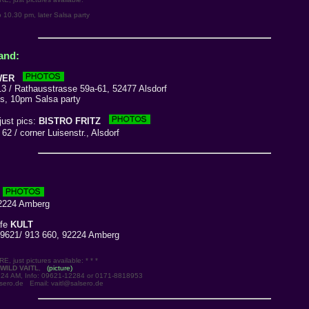
 10.30 pm, later Salsa party
and:
WER
 / Rathausstrasse 59a-61, 52477 Alsdorf
, 10pm Salsa party
just pics:
BISTRO FRITZ
 / corner Luisenstr., Alsdorf
2224 Amberg
afe
KULT
9621/ 913 660, 92224 Amberg
 just pictures available: * * *
WILD VAITL
,
(picture)
24 AM, Info: 09621-12284 or 0171-8818953
lsero.de Email: vaitl@salsero.de