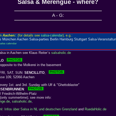
Salsa & Merengue - where?
A - G:
alsa in Aachen see Klaus Reiter´s
salsaholic.de
LO
pposite to the Molkerei in the basement
FRI, SAT, SUN:
SENCILLITO
,
se 109, 52066 Aachen
every 1st. and 3rd. Sunday with Ulf & "Ghettoblaster"
ISENBRUNNEN
:
 Friedrich-Wilhelm-Platz
nly summertime); see more info:
nge.de
,
salsaholic.de
,
nl: Infos über Salsa in NL und deutschen Grenzland
and
RuedaHolic.de