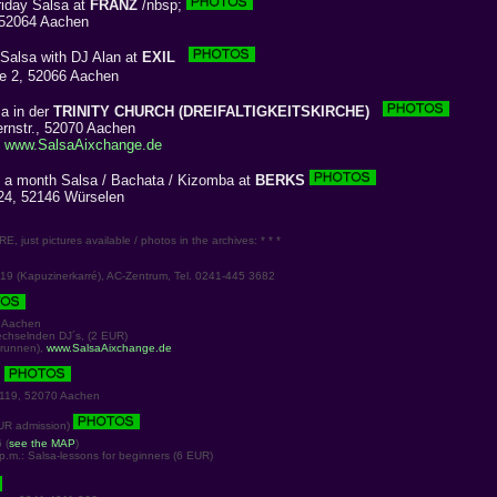
riday Salsa at
FRANZ
/nbsp;
 52064 Aachen
Salsa with DJ Alan at
EXIL
 2, 52066 Aachen
a in der
TRINITY CHURCH (DREIFALTIGKEITSKIRCHE)
ernstr., 52070 Aachen
:
www.SalsaAixchange.de
 a month Salsa / Bachata / Kizomba at
BERKS
24, 52146 Würselen
just pictures available / photos in the archives: * * *
 (Kapuzinerkarré), AC-Zentrum, Tel. 0241-445 3682
 Aachen
chselnden DJ´s, (2 EUR)
brunnen),
www.SalsaAixchange.de
119, 52070 Aachen
EUR admission)
 (
see the MAP
)
.m.: Salsa-lessons for beginners (6 EUR)