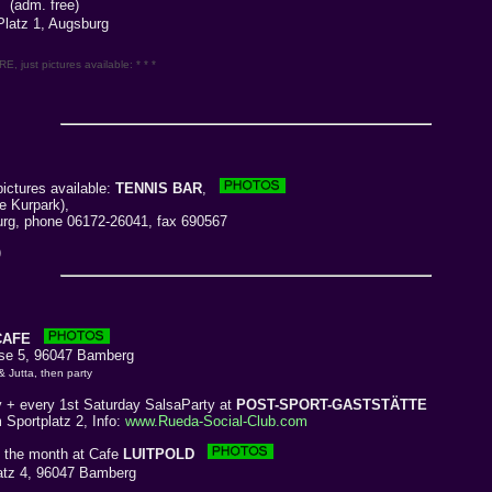
(adm. free)
latz 1, Augsburg
 just pictures available: * * *
ictures available:
TENNIS BAR
,
he Kurpark),
g, phone 06172-26041, fax 690567
)
CAFE
se 5, 96047 Bamberg
 & Jutta, then party
 + every 1st Saturday SalsaParty at
POST-SPORT-GASTSTÄTTE
portplatz 2, Info:
www.Rueda-Social-Club.com
f the month at Cafe
LUITPOLD
tz 4, 96047 Bamberg