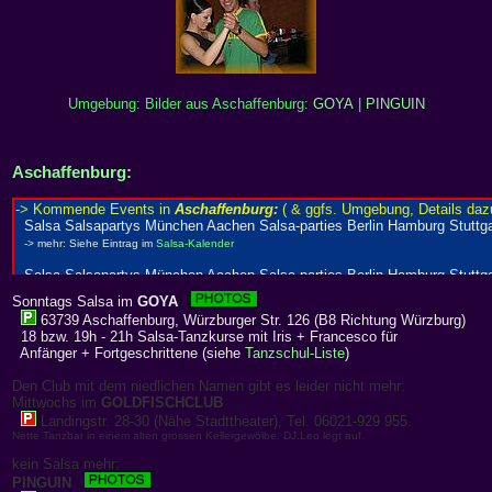
Umgebung: Bilder aus Aschaffenburg:
GOYA
|
PINGUIN
Aschaffenburg:
Sonntags Salsa im
GOYA
63739 Aschaffenburg, Würzburger Str. 126 (B8 Richtung Würzburg)
18 bzw. 19h - 21h Salsa-Tanzkurse mit Iris + Francesco für
Anfänger + Fortgeschrittene (siehe
Tanzschul-Liste
)
Den Club mit dem niedlichen Namen gibt es leider nicht mehr:
Mittwochs im
GOLDFISCHCLUB
Landingstr. 28-30 (Nähe Stadttheater), Tel. 06021-929 955.
Nette Tanzbar in einem alten grossen Kellergewölbe. DJ.Leo legt auf.
kein Salsa mehr:
PINGUIN