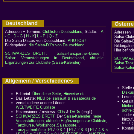
Deutschland
Österr
Adressen + Termine:
Clublisten Deutschland
, Städte:
A
Adressen +
- C
|
D - G
|
H - K
|
L - P
|
Q - Z
Salsa-Clubs
Die Salsa-Discos von Deutschland:
PHOTOS !
Die Salsa-
Bildergalerie:
die Salsa-DJ´s von Deutschland
Bildergaler
Hier befind
SCHWARZES BRETT:
Salsa-Tanzpartner-Börse
|
Salsa: Veranstaltungen in Deutschland, aktuelle
SCHWARZ
Ergänzungen zur Clubliste (Salsa-Kalender)
Salsa Tanzp
Salsa-Kale
Allgemein / Verschiedenes
Stelle
Diskus
Editorial:
Über diese Seite, Hinweise etc..
Leser 
Das Letzte:
NEU
bei salsa.at & salsatecas.de
Gefällt
verschiedene andere Länder:
klicke
WELTWEITE Clubliste
schreib
Rezensionen / reviews:
CDs
&
DVDs
(engl.)
..oder
SCHWARZES BRETT:
Der
Salsa-Kalender: neue
hinzuf
Veranstaltungen, aktuelle Ergänzungen zur Clubliste;
MS I.E.)
Tanzkurse, Workshops,Salsaboote...
Kontak
Tanzpartnerbörse
:
PLZ 0 & 1
|
PLZ 2 & 3
|
PLZ 4 & 5