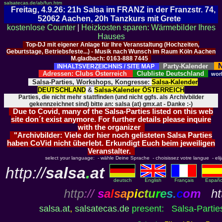
salsatecas.de/ab/fun.htm
Freitag, 4.9.26: 21h Salsa im FRANZ in der Franzstr. 74,
52062 Aachen, 20h Tanzkurs mit Grete
kostenlose Counter
|
Heizkosten sparen: Wärmebilder Ihres
Hauses
Top-DJ mit eigener Anlage für Ihre Veranstaltung (Hochzeiten,
Geburtstage, Betriebsfeste...) - Musik nach Wunsch im Raum Köln Aachen
M.gladbach: 0163-888 7445
N
Party-Kalender
INHALTSVERZEICHNIS / SITE MAP
Adressen: Clubs Österreich
Clubliste Deutschland
wor
Salsa-Parties, Workshops, Kongresse:
Salsa-Kalender
DEUTSCHLAND
&
Salsa-Kalender ÖSTERREICH
Parties, die nicht mehr stattfinden (und nicht ggfs. als Archivbilder
gekennzeichnet sind) bitte an: salsa (at) gmx.at - Danke :-)
Due to Covid, many of the Salsa-Parties listed on this web
site don´t exist anymore. For further details please inquire
with the organizer
"Archivbilder: Viele der hier noch gelisteten Salsa Parties
haben CoVid nicht überlebt. Erkundigt Euch beim jeweiligen
Veranstalter.
select your language: - wähle Deine Sprache - choisissez votre langue - elija 
http://
salsa
.
at
deutsch
English
Français
Españo
http
://
s
a
l
s
a
p
i
c
t
u
r
e
s
.
c
o
m
htt
salsa.at
,
salsatecas.de
present: Salsa-Parties