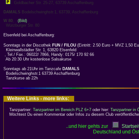
Goldbacher Str. 25-27, 63739 Aschaffenburg
DAMALS
Bodelschwinghstr.1, 63739, Aschaffenburg
W 80
,
(Bild)
Würzburger Str. 80
Elsenfeld bei Aschaffenburg:
Sonntags in der Discothek
FUN / FILOU
(Eintritt: 2.50 Euro + MVZ 1,50 
Kleinwallstädter Str. 1, 63820 Elsenfeld
, Tel./ Fax.: 06022/ 7866, Handy: 0175/ 170 92 66
Ab 20:30 Uhr kostenlose Salsakurse
Sonntags ab 21Uhr im Tanzcafe
DAMALS
Bodelschwinghstr.1 63739 Aschaffenburg
Tanzkurse ab 22h
Weitere Links - more links:
Tanzpartner:
Tanzpartner im Bereich PLZ 6+7
oder hier:
Tanzpartner in 
Möchtest Du einen Kommentar oder Infos zu diesem Club veröffentliche
..und hier gehts zur
Startsei
Deutschland und Öst