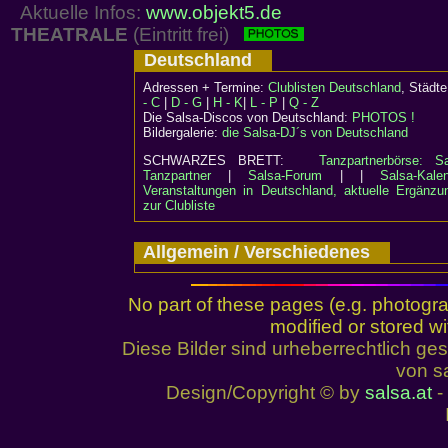
Aktuelle Infos:
www.objekt5.de
THEATRALE
(Eintritt frei)
Deutschland
Adressen + Termine:
Clublisten Deutschland
, Städ
- C
|
D - G
|
H - K
|
L - P
|
Q - Z
Die Salsa-Discos von Deutschland:
PHOTOS !
Bildergalerie:
die Salsa-DJ´s von Deutschland
SCHWARZES BRETT:
Tanzpartnerbörse: Sa
Tanzpartner
|
Salsa-Forum
| |
Salsa-Kalen
Veranstaltungen in Deutschland, aktuelle Ergänzu
zur Clubliste
Allgemein / Verschiedenes
No part of these pages (e.g. photogr
modified or stored wi
Diese Bilder sind urheberrechtlich 
von sa
Design/Copyright © by
salsa.at
- 