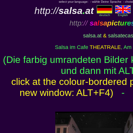
select your language: - wähle Deine Sprache - choisiss
http://
salsa
.
at
deutsch
English
http
://
s
a
l
s
a
p
i
c
t
u
r
e
salsa.at
&
salsateca
Salsa im Cafe
THEATRALE
, Am
(Die farbig umrandeten Bilder
und dann mit AL
click at the colour-bordered 
new window: ALT+F4)
-