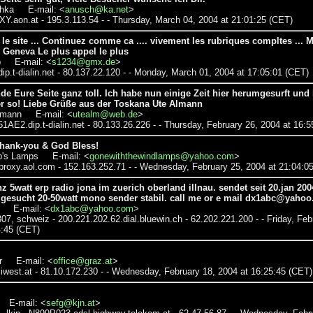
chka E-mail: <
anusch@ka.net
>
Y.aon.at - 195.3.113.54 - - Thursday, March 04, 2004 at 21:01:25 (CET)
l le site ... Continuez comme ca .... vivement les rubriques compltes ..
 Geneva Le plus appel le plus
b E-mail: <
s1234@gmx.de
>
ip.t-dialin.net - 80.137.22.120 - - Monday, March 01, 2004 at 17:05:01 (CET)
inde Eure Seite ganz toll. Ich habe nun einige Zeit hier herumgesurft und
er so! Liebe Grüße aus der Toskana Ute Almann
lmann E-mail: <
utealm@web.de
>
851AE2.dip.t-dialin.net - 80.133.26.226 - - Thursday, February 26, 2004 at 16:
Thank-you & God Bless!
p's Lamps E-mail: <
gonewiththewindlamps@yahoo.com
>
.proxy.aol.com - 152.163.252.71 -
- Wednesday, February 25, 2004 at 21:04:0
 5watt erp radio jona im zuerich oberland illnau. sendet seit 20.jan 2004
7 gesucht 20-50watt mono sender stabil. call me or e mail dx1abc@yaho
n E-mail: <
dx1abc@yahoo.com
>
307, schweiz - 200.221.202.62.dial.bluewin.ch - 62.202.221.200 -
- Friday, Feb
4:45 (CET)
r E-mail: <
office@graz.at
>
iwest.at - 81.10.172.230 -
- Wednesday, February 18, 2004 at 16:25:45 (CET)
 E-mail: <
sefg@kjn.at
>