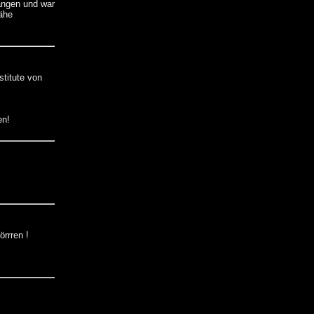
angen und war
nähe
titute von
en!
örrren !