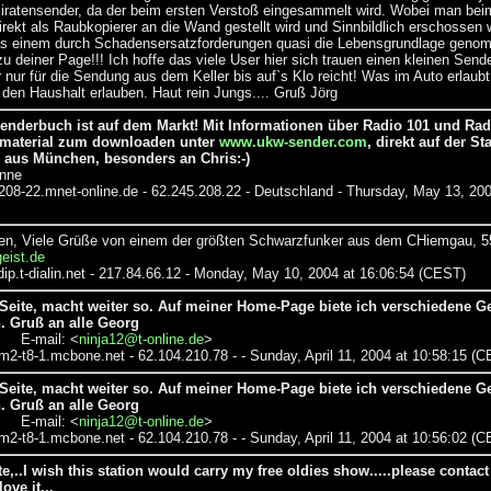
iratensender, da der beim ersten Verstoß eingesammelt wird. Wobei man beim
ekt als Raubkopierer an die Wand gestellt wird und Sinnbildlich erschossen 
as einem durch Schadensersatzforderungen quasi die Lebensgrundlage geno
u deiner Page!!! Ich hoffe das viele User hier sich trauen einen kleinen Send
nur für die Sendung aus dem Keller bis auf`s Klo reicht! Was im Auto erlaubt i
den Haushalt erlauben. Haut rein Jungs.... Gruß Jörg
senderbuch ist auf dem Markt! Mit Informationen über Radio 101 und Ra
nmaterial zum downloaden unter
www.ukw-sender.com
, direkt auf der Sta
 aus München, besonders an Chris:-)
nne
208-22.mnet-online.de - 62.245.208.22 - Deutschland - Thursday, May 13, 200
eben, Viele Grüße von einem der größten Schwarzfunker aus dem CHiemgau, 55
eist.de
ip.t-dialin.net - 217.84.66.12 - Monday, May 10, 2004 at 16:06:54 (CEST)
Seite, macht weiter so. Auf meiner Home-Page biete ich verschiedene Ge
. Gruß an alle Georg
g E-mail: <
ninja12@t-online.de
>
2-t8-1.mcbone.net - 62.104.210.78 - - Sunday, April 11, 2004 at 10:58:15 (
Seite, macht weiter so. Auf meiner Home-Page biete ich verschiedene Ge
. Gruß an alle Georg
g E-mail: <
ninja12@t-online.de
>
2-t8-1.mcbone.net - 62.104.210.78 - - Sunday, April 11, 2004 at 10:56:02 (
ite,..I wish this station would carry my free oldies show.....please contact
love it...