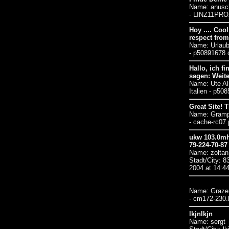
Name: anus
- LINZ11PROX
Hoy .... Coo
respect from
Name: Urlau
- p50891678.d
Hallo, ich f
sagen: Weit
Name: Ute A
Italien - p50
Great Site! 
Name: Gram
- cache-rc07
ukw 103.0mhz
79-224-70-8
Name: zolta
Stadt/City: 8
2004 at 14:4
Name: Graze
- cm172-230.l
lkjnlkjn
Name: sergt