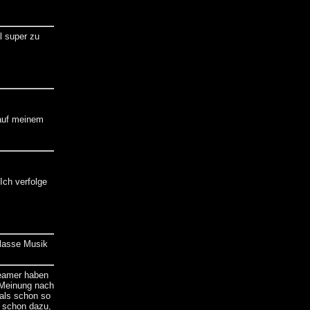
l super zu
 auf meinem
 Ich verfolge
Klasse Musik
reamer haben
 Meinung nach
als schon so
ja schon dazu,