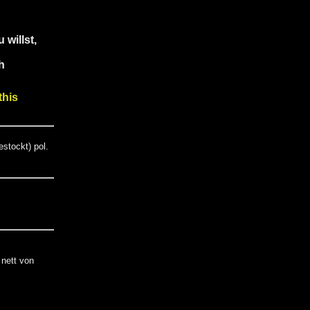
willst,
h
this
stockt) pol.
nett von