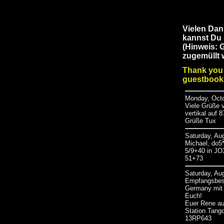
Vielen Dan
kannst Du 
(Hinweis: 
zugemüllt 
Thank you f
guestbook 
Monday, Octo
Viele Grüße 
vertikal auf
Grüße Tux
Saturday, Au
Michael, do
5/9+40 in JO
51+73
Saturday, Au
Empfangsbest
Germany mit 
Euch!
Euer Rene au
Station Tang
13RP643