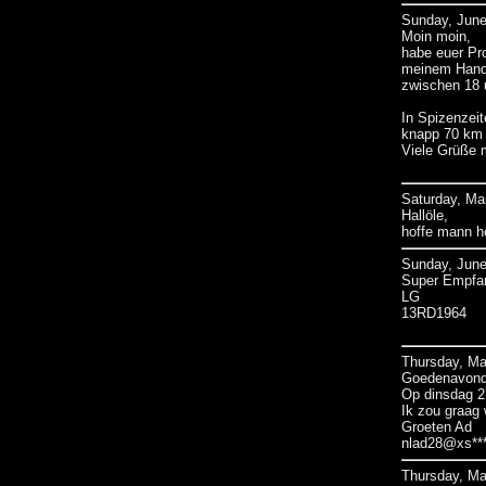
Sunday, June
Moin moin,
habe euer Pr
meinem Handf
zwischen 18 
In Spizenzeit
knapp 70 km 
Viele Grüße m
Saturday, Ma
Hallöle,
hoffe mann hö
Sunday, June
Super Empfan
LG
13RD1964
Thursday, Ma
Goedenavond
Op dinsdag 27
Ik zou graag 
Groeten Ad
nlad28@xs**
Thursday, Ma