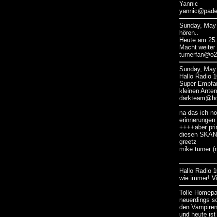
Yannic
yannic@pader
Sunday, May 
hören..
Heute am 25.
Macht weiter 
turnerfan@o2o
Sunday, May 
Hallo Radio 
Super Empfan
kleinen Anten
darkteam@ho
na das ich n
erinnerungen 
++++aber pri
diesen SKANDA
greetz
mike turner (
Hallo Radio 
wie immer! V
Tolle Homepa
neuerdings s
den Vampiren
und heute ist