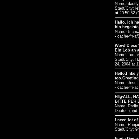
Name: daddy
Stadt/City: l
at 20:50:52 
Hallo, ich h
bin begeiste
Name: Bianc
- cache-frr-a
Wow! Diese W
Ein Lob an a
Name: Tama
Stadt/City: 
24, 2004 at 
Hello,I like
too.Greeting
Name: Jessi
- cache-frr-a
HI@ALL, H
BITTE PER E
Name: Radio
Deutschland 
I need lot of
Name: Ranja
Stadt/City: 9
Finde Deine 