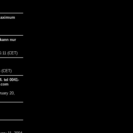
. Maximum
 kann nur
55:11 (CET)
5 (CET)
. tel 0041-
o.com
ruary 20,