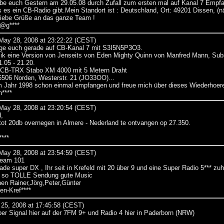
habe euch Gestern am 29.05.08 durch Zufall zum ersten mal auf Kanal 7 Empf
 es ein CB-Radio gibt.Mein Standort ist : Deutschland, Ort: 49201 Dissen, (
iebe Grüße an das ganze Team !
s@g****
ay 28, 2008 at 23:22:22 (CEST)
ge euch gerade auf CB-Kanal 7 mit S3I5N5P3O3.
usik eine Version von Jenseits von Eden Mighty Quinn von Manfred Mann, Subs
1.05 - 21.20.
 CB-TRX Stabo XM 4000 mit 5 Metern Draht
506 Norden, Westerstr. 21 (JO33OO)...
 Jahr 1998 schon einmal empfangen und freue mich über dieses Wiederhoer
****
ay 28, 2008 at 23:20:54 (CEST)
,
0 tot 20db overnegen in Almere - Nederland te ontvangen op 27.350.
***
ay 28, 2008 at 23:54:59 (CEST)
Team 101
ade super DX , Ihr seit in Krefeld mit 20 über 9 und eine Super Radio 5*** zuh
, so TOLLE Sendung gute Music
en Rainer,Jörg,Peter,Günter
en-Kref****
25, 2008 at 17:45:58 (CEST)
per Signal hier auf der 7FM 9+ und Radio 4 hier in Paderborn (NRW)