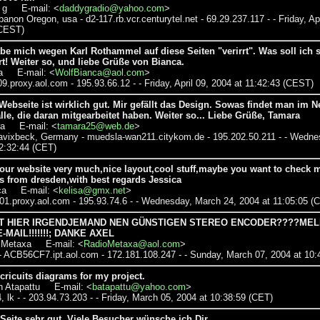
 g E-mail: <
daddygradio@yahoo.com
>
ebanon Oregon, usa - d2-117.rb.vcr.centurytel.net - 69.29.237.117 -
- Friday, Ap
(CEST)
abe mich wegen Karl Rothammel auf diese Seiten "verirrt". Was soll ich 
rt! Weiter so, und liebe Grüße von Bianca.
a E-mail: <
WolfBianca@aol.com
>
f09.proxy.aol.com - 195.93.66.12 - - Friday, April 09, 2004 at 11:42:43 (CEST)
ebseite ist wirklich gut. Mir gefällt das Design. Sowas findet man im Net
lle, die daran mitgearbeitet haben. Weiter so... Liebe Grüße, Tamara
ra E-mail: <
tamara25@web.de
>
Havixbeck, Germany - muedsla-wan211.citykom.de - 195.202.50.211 - - Wedn
12:32:44 (CET)
 your website very much,nice layout,cool stuff,maybe you want to check m
s from dresden,with best regards Jessica
ca E-mail: <
kelisa@gmx.net
>
c01.proxy.aol.com - 195.93.74.6 - - Wednesday, March 24, 2004 at 11:05:05 (
AT HIER IRGENDJEMAND NEN GÜNSTIGEN STEREO ENCODER????ME
-MAIL!!!!!!!; DANKE AXEL
 Metaxa E-mail: <
RadioMetaxa@aol.com
>
- ACB56CF7.ipt.aol.com - 172.181.108.247 - - Sunday, March 07, 2004 at 10:
 cricuits diagrams for my project.
n Atapattu E-mail: <
batapattu@yahoo.com
>
4, lk - - 203.94.73.203 - - Friday, March 05, 2004 at 10:38:59 (CET)
Seite sehr gut, Viele Besucher wünsche ich Dir.