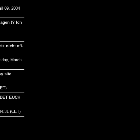
ril 09, 2004
sagen !? Ich
z nicht oft.
esday, March
y site
CET)
LDET EUCH
44:31 (CET)