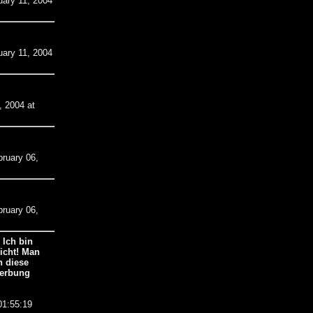
uary 11, 2004
uary 11, 2004
, 2004 at
bruary 06,
bruary 06,
 Ich bin
icht! Man
h diese
Werbung
01:55:19