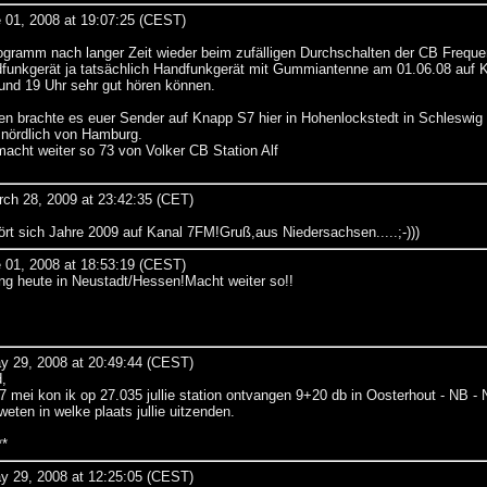
 01, 2008 at 19:07:25 (CEST)
ogramm nach langer Zeit wieder beim zufälligen Durchschalten der CB Frequ
unkgerät ja tatsächlich Handfunkgerät mit Gummiantenne am 01.06.08 auf K
und 19 Uhr sehr gut hören können.
en brachte es euer Sender auf Knapp S7 hier in Hohenlockstedt in Schleswig 
nördlich von Hamburg.
acht weiter so 73 von Volker CB Station Alf
rch 28, 2009 at 23:42:35 (CET)
rt sich Jahre 2009 auf Kanal 7FM!Gruß,aus Niedersachsen.....;-)))
 01, 2008 at 18:53:19 (CEST)
g heute in Neustadt/Hessen!Macht weiter so!!
y 29, 2008 at 20:49:44 (CEST)
,
 mei kon ik op 27.035 jullie station ontvangen 9+20 db in Oosterhout - NB - 
weten in welke plaats jullie uitzenden.
**
y 29, 2008 at 12:25:05 (CEST)