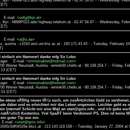
kj, lkjn - N899P023.adsl.highway.telekom.at - 62.47.56.87 - - Wednesday, Febr
(CET)
 E-mail: <
sefg@kjn.at
>
kj, lkjn - N899P023.adsl.highway.telekom.at - 62.47.56.87 - - Wednesday, Febr
(CET)
 E-mail: <
a@a.aa
>
inz, austria - z1010.wist.uni-linz.ac.at - 193.171.43.43 - - Tuesday, February 10
T)
st einfach ein Hammer! danke mfg Sir Lobo
ager E-mail: <
immomakler@hotmail.com
>
700 Wiener Neustadt, Austria - wrnink00.chello.at - 80.109.254.7 - - Friday, Fe
1:13 (CET)
st einfach ein Hammer! danke mfg Sir Lobo
ager E-mail: <
immomakler@hotmail.com
>
700 Wiener Neustadt, Austria - wrnink00.chello.at - 80.109.254.7 - - Friday, Fe
0:51 (CET)
abe etwas vÃ¶llig neues fÃ¼r euch, um zusÃ¤tzliches Geld zu verdienen.
te dabei und es erleichtert mir das Leben ungemein. Leichter geht es n
ein Internet! Schickt mir eine Mail an start@gmx.info , und ich gebe euc
 natÃ¼rlich Kostenlos. Viel SpaÃŸ beim Verdienen! PS. Dies ist keine 
ein guter Tip von mir.
E-mail: <
start@gmx.info
>
 1600c0df04328e.blizz.at - 213.143.119.158 - - Tuesday, January 27, 2004 at 