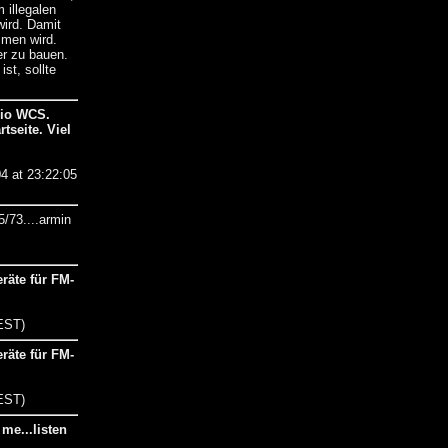
 illegalen
wird. Damit
mmen wird.
er zu bauen.
st, sollte
dio WCS.
rtseite. Viel
4 at 23:22:05
/73....armin
räte für FM-
CEST)
räte für FM-
CEST)
 me...listen