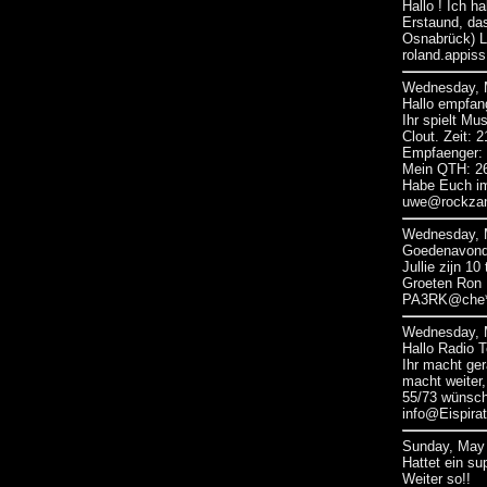
Hallo ! Ich 
Erstaund, das
Osnabrück) L
roland.appis
Wednesday, M
Hallo empfan
Ihr spielt M
Clout. Zeit: 2
Empfaenger:
Mein QTH: 26
Habe Euch im
uwe@rockzan
Wednesday, M
Goedenavond
Jullie zijn 1
Groeten Ron
PA3RK@che*
Wednesday, M
Hallo Radio 
Ihr macht ger
macht weiter
55/73 wünsch
info@Eispirat
Sunday, May 
Hattet ein su
Weiter so!!