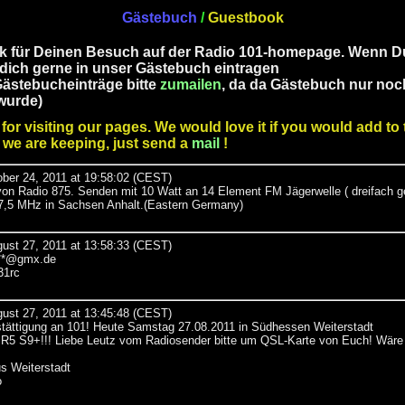
Gästebuch
/
Guestbook
k für Deinen Besuch auf der Radio 101-homepage. Wenn Du 
dich gerne in unser Gästebuch eintragen
Gästebucheinträge bitte
zumailen
, da da Gästebuch nur noc
wurde)
or visiting our pages. We would love it if you would add to 
we are keeping, just send a
mail
!
ber 24, 2011 at 19:58:02 (CEST)
von Radio 875. Senden mit 10 Watt an 14 Element FM Jägerwelle ( dreifach ge
 87,5 MHz in Sachsen Anhalt.(Eastern Germany)
gust 27, 2011 at 13:58:33 (CEST)
5**@gmx.de
31rc
gust 27, 2011 at 13:45:48 (CEST)
ättigung an 101! Heute Samstag 27.08.2011 in Südhessen Weiterstadt
R5 S9+!!! Liebe Leutz vom Radiosender bitte um QSL-Karte von Euch! Wäre 
s Weiterstadt
o