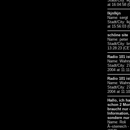
Stadt/City: l
at 16:04:58 
lkjnlkjn
Name: sergt
Stadt/City: l
at 15:56:03 
schöne site
Name: peter
Stadt/City: l
13:28:23 (CE
Radio 101 i
Name: Wahrs
Stadt/City: 2
2004 at 11:1
Radio 101 i
Name: Wahrs
Stadt/City: 2
2004 at 11:1
Hallo, ich h
schon 2 Mona
braucht nur 
Information,
sondern nur 
Name: Roli 
Ã–sterreich -