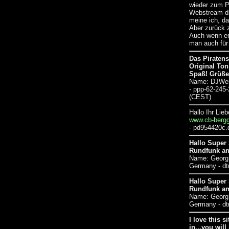
wieder zum P
Webstream dir
meine ich, d
Aber zurück z
Auch wenn er 
man auch für 
Das Piraten
Original To
Spaß! Grüße
Name: DJWe
- ppp-62-245-
(CEST)
Hallo Ihr Li
www.cb-bergg
- pd954420c.d
Hallo Super 
Rundfunk an
Name: Geor
Germany - dtm
Hallo Super 
Rundfunk an
Name: Geor
Germany - dtm
I love this s
in...you will 