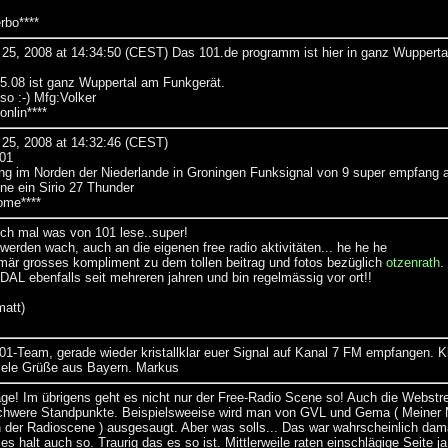
bo****
25, 2008 at 14:34:50 (CEST) Das 101.de programm ist hier in ganz Wupperta
5.08 ist ganz Wuppertal am Funkgerät.
so :-) Mfg:Volker
nlin****
25, 2008 at 14:32:46 (CEST)
101
g im Norden der Niederlande in Groningen Funksignal von 9 super empfang
ne ein Sirio 27 Thunder
me****
och mal was von 101 lese..super!
werden wach, auch an die eigenen free radio aktivitäten... he he he
mär grosses kompliment zu dem tollen beitrag und fotos bezüglich
otzenrath
.
L ebenfalls seit mehreren jahren und bin regelmässig vor ort!!
matt)
101-Team, gerade wieder kristallklar euer Signal auf Kanal 7 FM empfangen. 
iele Grüße aus Bayern. Markus
ge! Im übrigens geht es nicht nur der Free-Radio Scene so! Auch die Webst
chwere Standpunkte. Beispielsweeise wird man von GVL und Gema ( Meiner
 der Radioscene ) ausgesaugt. Aber was solls... Das war wahrscheinlich dam
 es halt auch so. Traurig das es so ist. Mittlerweile raten einschlägige Seite 