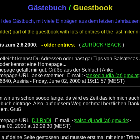
Gästebuch
/
Guestbook
Teil des Gästbuch, mit viele Einträgen aus dem letzten Jahrtausen
der) part of the guestbook with lots of entries of the last milenn
bis zum 2.6.2000:
- older entries:
(
ZURÜCK / BACK
)
ielleicht kennst Du Adressen oder hast gar Tips von Salsatecas 
 oder kennst eine Homepage...
page gefällt mir gut, Grüße aus der Schlucht Anke
mepage-URL: anke stoermer E-mail: <
ankeclaudia (at) gmx.at
 6840, Austria
- Friday, June 02, 2000 at 19:11:57 (MEST)
en wir uns schon soooo lange, da wird es Zeit das ich mich auch
buch eintrage. Also, auf diesem Weg nochmal herzlichen Dank 
llem. Gruß
omepage-URL:
DJ-RaDi
E-mail: <
salsa-dj-radi (at) gmx.de
>
June 02, 2000 at 12:09:30 (MEST)
g auf deine Seite gestossen und musste erst mal mit einer Träne