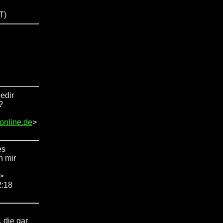
T)
edir
?
-online.de
>
es
n mir
>
2:18
 die gar