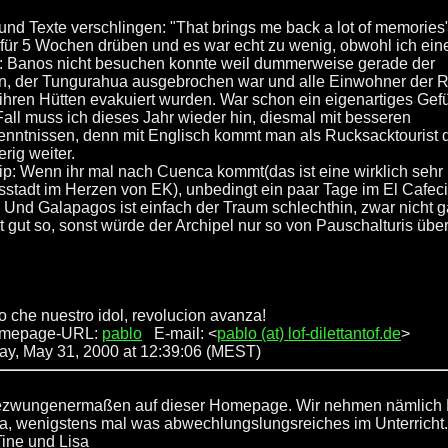
 und Texte verschlingen: "That brings me back a lot of memories"
für 5 Wochen drüben und es war echt zu wenig, obwohl ich ein
: Banos nicht besuchen konnte weil dummerweise gerade der
n, der Tungurahua ausgebrochen war und alle Einwohner der 
 ihren Hütten evakuiert wurden. War schon ein eigenartiges Gefüh
Fall muss ich dieses Jahr wieder hin, diesmal mit besseren
nntnissen, denn mit Englisch kommt man als Rucksacktourist 
rig weiter.
ip: Wenn ihr mal nach Cuenca kommt(das ist eine wirklich sehr 
tsstadt im Herzen von EK), unbedingt ein paar Tage im El Cafeci
 Und Galapagos ist einfach der Traum schlechthin, zwar nicht ga
st gut so, sonst würde der Archipel nur so von Pauschalturis ü
 che nuestro idol, revolucion avanza!
omepage-URL:
pablo
E-mail: <
pablo (at) lof-dilettantof.de
>
y, May 31, 2000 at 12:39:06 (MEST)
gezwungenermaßen auf dieser Homepage. Wir nehmen nämlich
ja, wenigstens mal was abwechlungslungsreiches im Unterricht.
Tine und Lisa