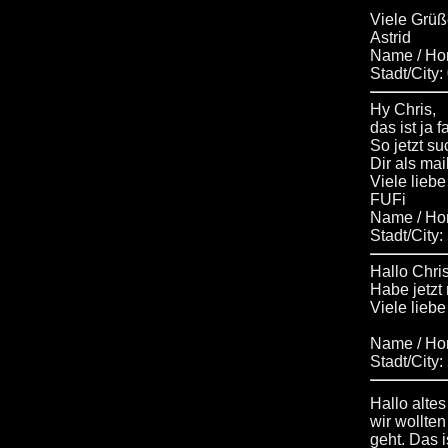
Viele Grü
Astrid
Name / Ho
Stadt/City
Hy Chris,
das ist ja 
So jetzt s
Dir als ma
Viele lieb
FUFi
Name / H
Stadt/City
Hallo Chris
Habe jetzt
Viele liebe
Name / Ho
Stadt/City
Hallo alte
wir wollte
geht. Das 