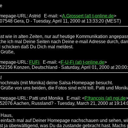
ße
mepage-URL: Astrid E-mail: <
A.Grossert (at) t-online.de
>
: 07548 Gera, D
- Tuesday, April 11, 2000 at 13:33:20 (MEST)
fast wie in alten Zeiten, nur auf heutige Kommunikation angepass
uche ich mal Deine Seiten nach Deine e-mail Adresse durch, da
il schicken daß Du Dich mal meldest.
e Grüße,
omepage-URL:
FUFi
E-mail: <
F-U-Fi (at) t-online.de
>
: 52156 Konzen, Deutschland
- Saturday, April 01, 2000 at 20:0
!
 nochmals (mit Monika) deine Salsa-Homepage besucht.
 Grüße von uns beiden, die Fotos sind echt toll. Patti und Monik
mepage-URL: Patti und Monika E-mail: <
P.francois (at) ngi.de
: 52076 Aachen, Russland?
- Tuesday, March 21, 2000 at 19:14
s Haus,
n einfach mal auf Deiner Homepage nachschauen und sehen, wi
ist ja überwältigend, was Du da zustande gebracht hast. Machs 