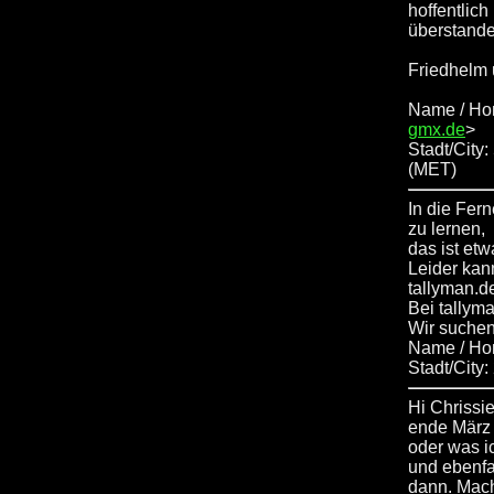
hoffentlic
überstande
Friedhelm 
Name / Ho
gmx.de
>
Stadt/City
(MET)
In die Fer
zu lernen,
das ist et
Leider kan
tallyman.d
Bei tallym
Wir suchen
Name / H
Stadt/City
Hi Chrissie
ende März 
oder was i
und ebenfa
dann. Mach