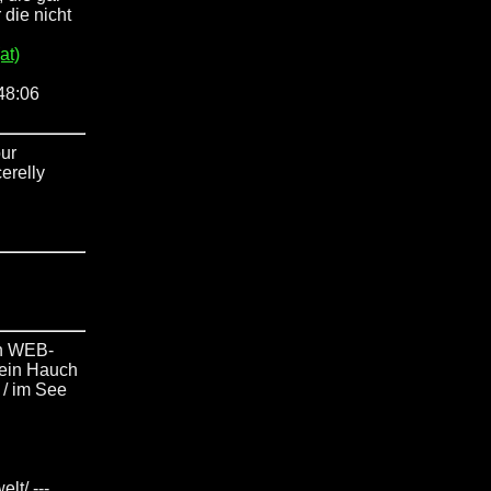
 die nicht
at)
48:06
our
erelly
en WEB-
ein Hauch
 / im See
lt/ ---