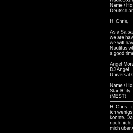
Name / Ho
Deutschla
Hi Chris,
As a Salsa 
we are havi
we will ha
Nautilus w
a good time
Angel Mor
DJ Angel
Universal 
Name / H
Stadt/City
(MEST)
Hi Chris, i
ich wenigs
konnte. Dan
noch nicht 
mich über 