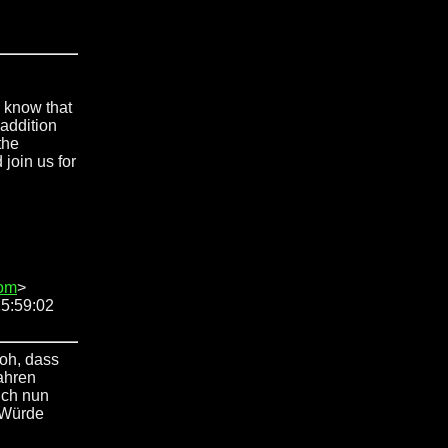
s know that
 addition
the
join us for
com
>
15:59:02
roh, dass
ahren
ich nun
? Würde