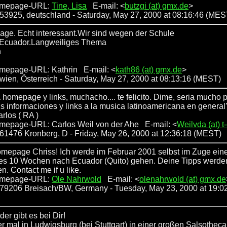
omepage-URL:
Tine, Lisa
E-mail: <
butzgi (at) gmx.de
>
: 53925, deutschland
- Saturday, May 27, 2000 at 08:16:46 (MES
Page. Echt interessant.Wir sind wegen der Schule
Ecuador.Langweiliges Thema
n
mepage-URL: Kathrin E-mail: <
kath86 (at) gmx.de
>
: wien, Österreich - Saturday, May 27, 2000 at 08:13:16 (MEST)
homepage y links, muchacho.... te felicito. Dime, seria mucho p
us informaciones y links a la musica latinoamericana en general
rlos ( RA )
mepage-URL: Carlos Weil von der Ahe E-mail: <
Weilvda (at) t
: 61476 Kronberg, D
- Friday, May 26, 2000 at 12:36:18 (MEST)
epage Chriss! Ich werde im Februar 2001 selbst im Zuge ein
s 10 Wochen nach Ecuador (Quito) gehen. Deine Tipps werde
en. Contact me if u like.
omepage-URL:
Ole Nahrwold
E-mail: <
olenahrwold (at) gmx.de
: 79206 Breisach/BW, Germany
- Tuesday, May 23, 2000 at 19:0
er gibt es bei Dir!
r mal in Ludwigsburg (bei Stuttgart) in einer großen Salsotheca,