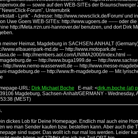
.openvox.de --- sowie auf den WEB-SITEs der Braunschweiger Z
 "NewsClick-Forum", Unterrubrik
kstatt - Lyrik" - Adresse: http://www.newsclick.de/Forum/ und i
 von Uwe Goers WEB-SITEs: http://www.ugoers.de ------ oder die
ne http://Meta.rrzn.uni-hannover.de/ benutzen, und dort Dirk M
geben.
h meiner Heimat, Magdeburg in SACHSEN-ANHALT (Germany), 
p://www.elbauenpark-md.de --- http://www.motopark.de ---
.tasa.de --- http://members.aol.com/UNIMA2000/index.html ---
.magdeburg.de --- http://www.buga1999.de --- http://www.sachse
--- http://www.nemo-wasserwelt.de --- http://www.messe-magdebu
.uni-magdeburg.de --- http://www.fh-magdeburg.de --- Mit lyrisc
he
omepage-URL:
Dirk Michael Boche
E-mail: <
dirk.m.boche (at) p
y: 39106 Magdeburg, Sachsen-Anhalt/GERMANY
- Wednesday, A
:53:38 (MEST)
,
 ein dickes Lob für Deine Homepage. Endlich mal auch eine H
en wo man Sender kaufen bzw. bestellen kann. Aber auch die 
epage sind super. Das wollt ich nur mal los werden. Leider ka
icht mehr hören auf 27MHz das ich zur Zeit QRT bin.