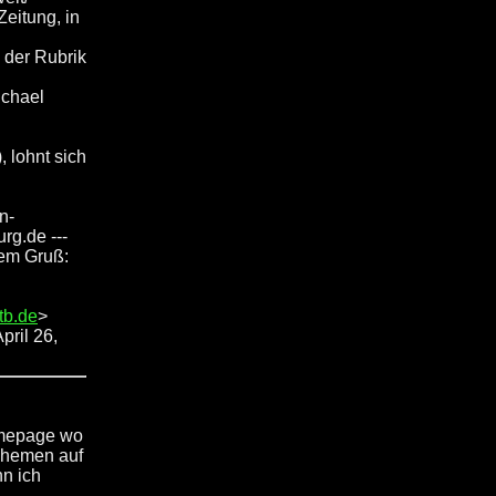
eitung, in
n der Rubrik
ichael
lohnt sich
n-
rg.de ---
hem Gruß:
tb.de
>
pril 26,
omepage wo
Themen auf
nn ich