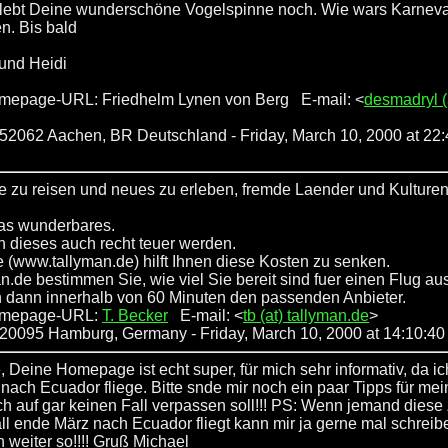
h lebt Deine wunderschöne Vogelspinne noch. Wie wars Karneval
n. Bis bald
und Heidi
mepage-URL: Friedhelm Lynen von Berg E-mail: <
desmadryl (
: 52062 Aachen, BR Deutschland - Friday, March 10, 2000 at 22
ne zu reisen und neues zu erleben, fremde Laender und Kulture
was wunderbares.
n dieses auch recht teuer werden.
e (www.tallyman.de) hilft Ihnen diese Kosten zu senken.
an.de bestimmen Sie, wie viel Sie bereit sind fuer einen Flug a
 dann innerhalb von 60 Minuten den passenden Anbieter.
omepage-URL:
T. Becker
E-mail: <
tb (at) tallyman.de
>
: 20095 Hamburg, Germany
- Friday, March 10, 2000 at 14:10:4
, Deine Homepage ist echt super, für mich sehr informativ, da ic
nach Ecuador fliege. Bitte snde mir noch ein paar Tipps für me
ch auf gar keinen Fall verpassen soll!!! PS: Wenn jemand diese Z
ll ende März nach Ecuador fliegt kann mir ja gerne mal schreibe
 weiter so!!!! Gruß Michael