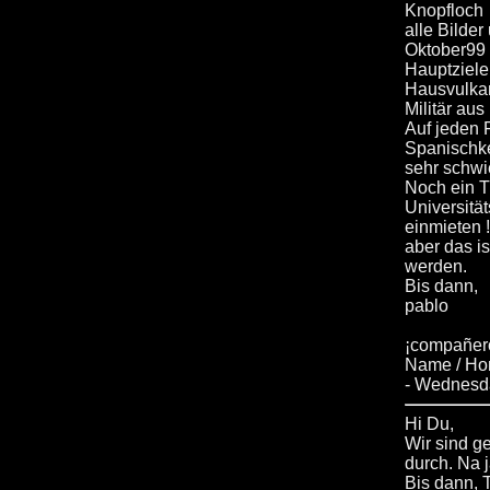
Knopfloch
alle Bilder
Oktober99 
Hauptziele
Hausvulka
Militär aus
Auf jeden 
Spanischke
sehr schwie
Noch ein T
Universitä
einmieten !
aber das i
werden.
Bis dann,
pablo
¡compañero
Name / H
- Wednesda
Hi Du,
Wir sind 
durch. Na 
Bis dann, 