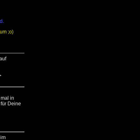
d.
ium ;o)
auf
>
 mal in
für Deine
 im