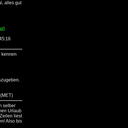
, alles gut
at)
:45:16
n kennen
uszugeben.
0 (MET)
h selber
inen Urlaub
eilen liest
n! Also bis