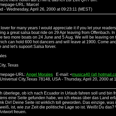
mepage-URL: Marcel
nd
- Wednesday, April 26, 2000 at 09:23:11 (MEST)
lover for many years I would appreciate it if you let your reader
ng a great salsa boat ride on 29 Apr leaving from Offenbach. In
ve two more boats on 24 June and 5 Aug. We will be leaving on 
hich can hold 600 hot dancers and will leave at 1900. Come and 
 and let's supoort Salsa forver.
ales
City, Texas
omepage-URL:
Angel Morales
E-mail: <
musica40 (at) hotmail.
: Universal City,Texas 78148, USA
- Thursday, April 20, 2000 at 
ch überlege, ob ich nach Ecuador in Urlaub fahren soll und bin f
tens eine Seite gefunden habe, wo ich etwas über das Land erf
k Dir! Deine Seite ist wirklich toll geworden. Das einzige, was 
weiß, ist, wie zur Zeit die politische Lage so ist. Weißt Du das
Antwort freuen.