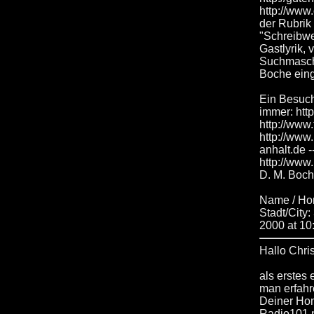
http://www
der Rubrik
"Schreibwer
Gastlyrik,
Suchmaschi
Boche ein
Ein Besuc
immer: htt
http://www
http://www
anhalt.de 
http://www
D. M. Boc
Name / H
Stadt/Cit
2000 at 10
Hallo Chris
als erstes
man erfahr
Deiner Hom
Radio101 n