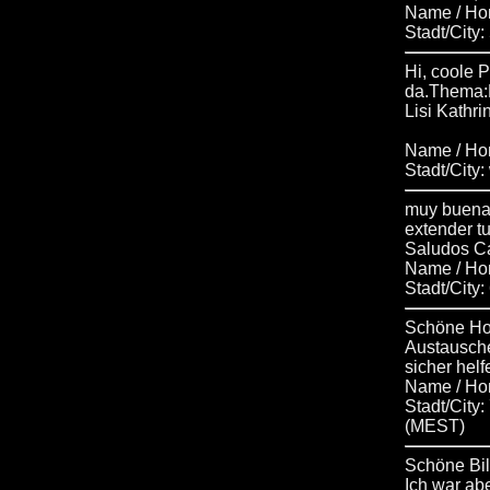
Name / H
Stadt/City
Hi, coole 
da.Thema:
Lisi Kathri
Name / Ho
Stadt/City
muy buena 
extender t
Saludos Ca
Name / Ho
Stadt/City
Schöne Hom
Austausche
sicher helf
Name / H
Stadt/City
(MEST)
Schöne Bild
Ich war abe