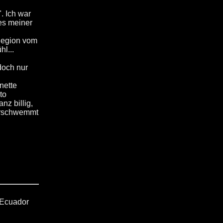
. Ich war
es meiner
Region vom
l...
doch nur
nette
to
nz billig,
berschwemmt
 Ecuador