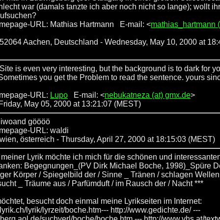
hlecht war (damals tanzte ich aber noch nicht so lange); wollt ihr
aufsuchen?
mepage-URL: Mathias Hartmann E-mail: <
mathias_hartmann (
: 52064 Aachen, Deutschland - Wednesday, May 10, 2000 at 18:
Site is even very interesting, but the background is to dark for y
 Sometimes you get the Problem to read the sentence. yours sinc
omepage-URL:
Lupo
E-mail: <
nebukatneza (at) gmx.de
>
Friday, May 05, 2000 at 13:21:07 (MEST)
leiwoand göööö
mepage-URL: waldi
 wien, österreich
- Thursday, April 27, 2000 at 18:15:03 (MEST)
it meiner Lyrik möchte ich mich für die schönen und interessant
anken: Begegnungen_(PV Dirk Michael Boche, 1998)_Spüre D
ziger Körper / Spiegelbild der / Sinne _ Tränen / schlagen Wellen
sucht _ Träume aus / Parfümduft / im Rausch der / Nacht ***
öchtet, besucht doch einmal meine Lyrikseiten im Internet:
lyrik.ch/lyrik/lyrzeit/boche.htm--- http://www.gedichte.de/ ---
nberg.aol.de/suchverl/boche/boche.htm --- http://www.vhs.at/textwe