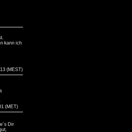
t.
nn kann ich
0:13 (MEST)
a
>
:01 (MET)
e´s Dir
gut,