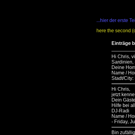
...hier der erste 
here the second (ol
Einträge 
Hi Chris, v
Sardinien,
Deine Home
Name / Ho
Stadt/City:
Hi Chris,
jetzt kenn
Dein Gäste
Hilfe bei a
DJ-Radi
Name / H
- Friday, 
Bin zufälli