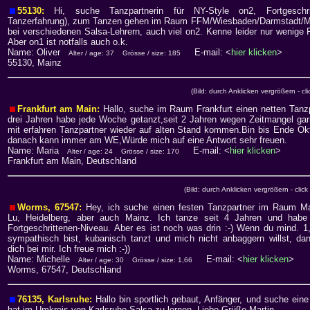
55130:
Hi, suche Tanzpartnerin für NY-Style on2, Fortgeschrit
Tanzerfahrung), zum Tanzen gehen im Raum FFM/Wiesbaden/Darmstadt/Mai
bei verschiedenen Salsa-Lehrern, auch viel on2. Kenne leider nur wenige 
Aber on1 ist notfalls auch o.k.
Name: Oliver
E-mail: <
hier klicken
>
Alter / age: 37
Grösse / size: 185
55130, Mainz
(Bild: durch Anklicken vergrößern - cli
Frankfurt am Main:
Hallo, suche im Raum Frankfurt einen netten Tanzp
drei Jahren habe jede Woche getanzt,seit 2 Jahren wegen Zeitmangel garn
mit erfahren Tanzpartner wieder auf alten Stand kommen.Bin bis Ende Ok
danach kann immer am WE,Würde mich auf eine Antwort sehr freuen.
Name: Maria
E-mail: <
hier klicken
>
Alter / age: 24
Grösse / size: 170
Frankfurt am Main, Deutschland
(Bild: durch Anklicken vergrößern - click
Worms, 67547:
Hey, ich suche einen festen Tanzpartner im Raum M
Lu, Heidelberg, aber auch Mainz. Ich tanze seit 4 Jahren und habe
Fortgeschrittenen-Niveau. Aber es ist noch was drin :-) Wenn du mind. 1
sympathisch bist, kubanisch tanzt und mich nicht anbaggern willst, da
dich bei mir. Ich freue mich :-))
Name: Michelle
E-mail: <
hier klicken
>
Alter / age: 30
Grösse / size: 1,66
Worms, 67547, Deutschland
76135, Karlsruhe:
Hallo bin sportlich gebaut, Anfänger, und suche eine
hat im Umkreis von Karlsruhe Salsa zu lernen. Liebe Grüße Martin