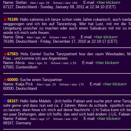
Name: Stefan
E-mail: <
hier klicken
>
Alter / age: 29
Grösse / size: 184
67127, Deutschland
- Sunday, January 09, 2011 at 12:34:10 (CET)
76189:
Hallo salseros,ich tanze schon viele Jahre cubanisch, auch rueda
weggezogen und ich bin auf Tanzentzug. Wer hat Lust, mit mir die S
Umgebung unsicher zu machen oder auch einen Salsakurs mit mir zu m
würde ich mich sehr freuen.
Name: Dina
E-mail: <
hier klicken
>
Alter / age: 44
Grösse / size: 1,50
76189, Deutschland
- Friday, December 17, 2010 at 22:19:17 (CET)
67583:
Hola Gente! Suche Tanzpartnert feur den raum Wiesbaden, Main
Frau...und komme ich aus Argentinien
Name: Alicia
E-mail: <
hier klicken
>
Alter / age: 31
Grösse / size: 1,55
67583, Guntersblum
60000:
Suche einen Tanzpartner
Name: Katja Pick
E-mail: <
hier klicken
>
Alter / age: 25
Grösse / size: 170
60000, Deutschland
68167:
Hallo liebe Mädels :-)Ich heiße Fabian und suche jetzt eine Tanzp
sehr gerne und dass nun seit ca. 2 Jahren. Wenn du schlank, sportlich und 
zu tanzen, dann freue ich mich auf deine Nachricht :-) In Salsa kann ich bi
ein paar Drehungen, aber ich hoffe, das wird sich bald ändern -) LG, Fabian
Name: Fabian
E-mail: <
hier klicken
>
Alter / age: 17
Grösse / size: 182
68167, Germany