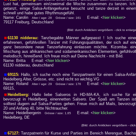
Lust hat, gemeinsam ein/zweimal die Woche zusammen zu tanzen. Ich 
getanzt, einige Salsa-Anfängerkurse besucht und tanze derzeit in einem
schnell und habe gutes Rhythmusgefühl.
Name: Carolin
E-mail: <
hier klicken
>
Alter / age: 28
Grösse / size: 161
79117 Freiburg, Deutschland
(Bild: durch Anklicken vergrößern - click to enlarg
61130 nidderau:
Tanzbegabte Männer aufgepasst ! Ich suche eine
erfahrenen, gefühlvollen Tänzer mit Führungsqualitäten, der sich auf ein
ganz besondere neue Tanzerfahrung einlassen möchte. Kizomba- ein
Mischung aus afrikanischen und südamerikanischen Elementen, gefühlvoll
melodisch, hinreißend. Ich freue mich auf Deine Nachricht - mit Bild.
Name: Britta E-mail: <
hier klicken
>
61130 nidderau, deutschland
69115:
Hallo, ich suche noch eine Tanzpartnerin für einen Salsa-Anfä
Heidelberg.Alter, Grösse, etc. sind nicht so wichtig.VG
Name: Roland
E-mail: <
hier klicken
>
Alter / age: 29
Grösse / size: 176
69115,
Heidelberg:
Hallo liebe Salseros in HD-MA-KA, ich suche für ein
bevorzugt in Heidelberg, einennetten Salsero. Der Spaß am Tanzen is
solltest dugern auf Salsa-Parties gehen. Freue mich auf Mails, bevorzu
20 und Anfang 40, bitte Nichtraucher.
Name: Heidelbergerin
E-mail: <
hier klicken
>
Grösse / size: 1,65
Heidelberg, DE
(Bild: durch Anklicken vergrößern - click
67127:
Tanzpatnerin für Kurse und Parties im Bereich Merengue, Bacha