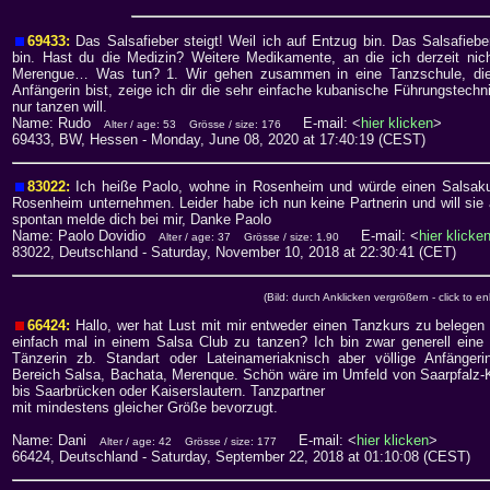
69433:
Das Salsafieber steigt! Weil ich auf Entzug bin. Das Salsafiebe
bin. Hast du die Medizin? Weitere Medikamente, an die ich derzeit ni
Merengue… Was tun? 1. Wir gehen zusammen in eine Tanzschule, die 
Anfängerin bist, zeige ich dir die sehr einfache kubanische Führungstechni
nur tanzen will.
Name: Rudo
E-mail: <
hier klicken
>
Alter / age: 53
Grösse / size: 176
69433, BW, Hessen
- Monday, June 08, 2020 at 17:40:19 (CEST)
83022:
Ich heiße Paolo, wohne in Rosenheim und würde einen Salsakur
Rosenheim unternehmen. Leider habe ich nun keine Partnerin und will sie 
spontan melde dich bei mir, Danke Paolo
Name: Paolo Dovidio
E-mail: <
hier klicke
Alter / age: 37
Grösse / size: 1.90
83022, Deutschland
- Saturday, November 10, 2018 at 22:30:41 (CET)
(Bild: durch Anklicken vergrößern - click to en
66424:
Hallo, wer hat Lust mit mir entweder einen Tanzkurs zu belegen
einfach mal in einem Salsa Club zu tanzen? Ich bin zwar generell eine
Tänzerin zb. Standart oder Lateinameriaknisch aber völlige Anfängeri
Bereich Salsa, Bachata, Merenque. Schön wäre im Umfeld von Saarpfalz-
bis Saarbrücken oder Kaiserslautern. Tanzpartner
mit mindestens gleicher Größe bevorzugt.
Name: Dani
E-mail: <
hier klicken
>
Alter / age: 42
Grösse / size: 177
66424, Deutschland
- Saturday, September 22, 2018 at 01:10:08 (CEST)