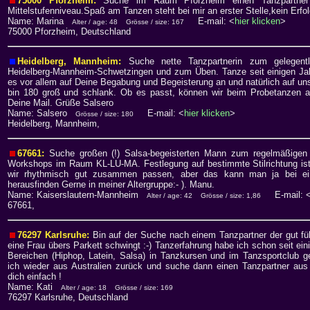
75000 Pforzheim:
Suche im Raum Pforzheim einen Tanzpartner 
Mittelstufenniveau.Spaß am Tanzen steht bei mir an erster Stelle,kein Erfo
Name: Marina
E-mail: <
hier klicken
>
Alter / age: 48
Grösse / size: 167
75000 Pforzheim, Deutschland
Heidelberg, Mannheim:
Suche nette Tanzpartnerin zum gelegen
Heidelberg-Mannheim-Schwetzingen und zum Üben. Tanze seit einigen Ja
es vor allem auf Deine Begabung und Begeisterung an und natürlich auf u
bin 180 groß und schlank. Ob es passt, können wir beim Probetanzen a
Deine Mail. Grüße Salsero
Name: Salsero
E-mail: <
hier klicken
>
Grösse / size: 180
Heidelberg, Mannheim,
67661:
Suche großen (!) Salsa-begeisterten Mann zum regelmäßigen
Workshops im Raum KL-LU-MA. Festlegung auf bestimmte Stilrichtung ist 
wir rhythmisch gut zusammen passen, aber das kann man ja bei ein
herausfinden Gerne in meiner Altergruppe:- ). Manu.
Name: Kaiserslautern-Mannheim
E-mail: 
Alter / age: 42
Grösse / size: 1,86
67661,
76297 Karlsruhe:
Bin auf der Suche nach einem Tanzpartner der gut f
eine Frau übers Parkett schwingt :-) Tanzerfahrung habe ich schon seit ei
Bereichen (Hiphop, Latein, Salsa) in Tanzkursen und im Tanzsportclub
ich wieder aus Australien zurück und suche dann einen Tanzpartner aus
dich einfach !
Name: Kati
Alter / age: 18
Grösse / size: 169
76297 Karlsruhe, Deutschland