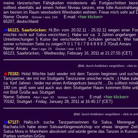
meine tänzerischen Fähigkeiten mindestens als Fortgeschritten bez
solltest ebenfalls auf einem hohen Niveau tanzen, eine tolle Ausstrahlu
am besten im Raum wiesbadent.Wiesbaden wohnen. Freue mich sehr auf D
Name: Oxana
E-mail: <
hier klicken
>
Grösse / size: 164
65207, deutschland
66123, Saarbrücken:
Hi,Bin vom 20.02.11 - 25.02.11 wegen einer For
möchte nicht auf Salsa verzichten:). Habe vor ca. 3 Jahren angefangen 
Unterbrechungen 5 Kurse bei verschiedenen Schulen gemacht. Wer ha
seiner schönsten Seite zu zeigen?! 0 1 7 6 / 7 8 4 8 9 9 3 7Gruß Amaru
Name: Amaru
Alter / age: 25
Grösse / size: 176
66123, Saarbrücken,
- Wednesday, February 16, 2011 at 21:27:55 (CET)
(Bild: durch Anklicken vergrößern - click to
70182:
Hola! Möchte bald wieder mit dem Tanzen beginnen und suche
Tanzpartner, der mit mir Stuttgarts Tanzszene unsicher macht :-) Habe zule
ca. fünf Jahren - leider nur einen Anfängerkurs besucht.....Du solltest min
180 cm groß sein und auch aus dem Stuttgarter Raum kommen.Bitte unb
mit Bild! Grüße aus Stuttgart
Name: Salsera
E-mail: <
hier klicken
>
Alter / age: 33
Grösse / size: 170
70182, Stuttgart
- Friday, January 28, 2011 at 16:45:17 (CET)
(Bild: durch Anklicken vergrößern - click to en
67127:
Hallo,ich suche Tanzpartnerinnen für Salsa, Merengue
Bachata.Ich habe einen Salsaanfängerworkshop vor etwas längerer Zeit
Salsa Mora in Mannheim absolviert und würde gerne das Tanzen in Kursen
Parties vertiefen.GrGru