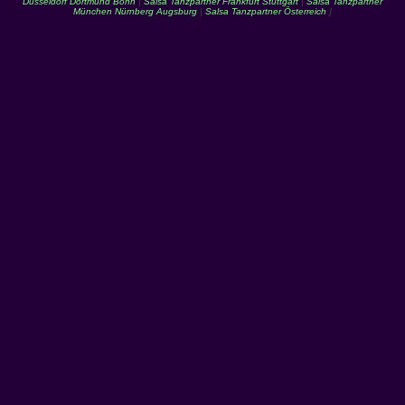
Düsseldorf Dortmund Bonn
|
Salsa Tanzpartner Frankfurt Stuttgart
|
Salsa Tanzpartner
München Nürnberg Augsburg
|
Salsa Tanzpartner Österreich
]