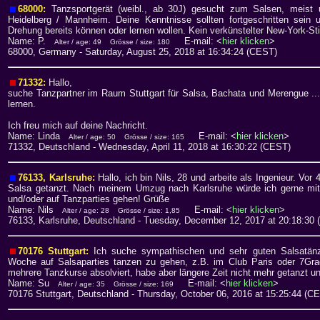
68000:
Tanzsportgerät (weibl., ab 30J) gesucht zum Salsen, meis
Heidelberg / Mannheim. Deine Kenntnisse sollten fortgeschritten sein u
Drehung bereits können oder lernen wollen. Kein verkünstelter New-York-Stile
Name: P.
E-mail: <
hier klicken
>
Alter / age: 49
Grösse / size: 180
68000, Germany
- Saturday, August 25, 2018 at 16:34:24 (CEST)
71332:
Hallo,
suche Tanzpartner im Raum Stuttgart für Salsa, Bachata und Merengue .
lernen.
Ich freu mich auf deine Nachricht.
Name: Linda
E-mail: <
hier klicken
>
Alter / age: 50
Grösse / size: 165
71332, Deutschland
- Wednesday, April 11, 2018 at 16:30:22 (CEST)
76133, Karlsruhe:
Hallo, ich bin Nils, 28 und arbeite als Ingenieur. Vo
Salsa getanzt. Nach meinem Umzug nach Karlsruhe würde ich gerne mit
und/oder auf Tanzparties gehen! Grüße
Name: Nils
E-mail: <
hier klicken
>
Alter / age: 28
Grösse / size: 1,85
76133, Karlsruhe, Deutschland
- Tuesday, December 12, 2017 at 20:18:30 
70176 Stuttgart:
Ich suche sympathischen und sehr guten Salsatänz
Woche auf Salsaparties tanzen zu gehen, z.B. im Club Paris oder 7Grad 
mehrere Tanzkurse absolviert, habe aber längere Zeit nicht mehr getanzt un
Name: Su
E-mail: <
hier klicken
>
Alter / age: 35
Grösse / size: 169
70176 Stuttgart, Deutschland
- Thursday, October 06, 2016 at 15:25:44 (C