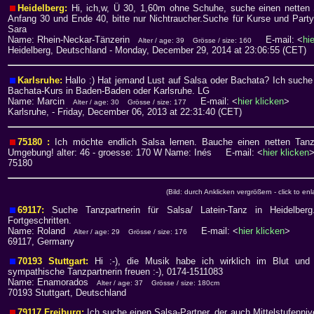
Heidelberg:
Hi, ich,w, Ü 30, 1,60m ohne Schuhe, suche einen netten 
Anfang 30 und Ende 40, bitte nur Nichtraucher.Suche für Kurse und Part
Sara
Name: Rhein-Neckar-Tänzerin
E-mail: <
hi
Alter / age: 39
Grösse / size: 160
Heidelberg, Deutschland
- Monday, December 29, 2014 at 23:06:55 (CET)
Karlsruhe:
Hallo :) Hat jemand Lust auf Salsa oder Bachata? Ich suche 
Bachata-Kurs in Baden-Baden oder Karlsruhe. LG
Name: Marcin
E-mail: <
hier klicken
>
Alter / age: 30
Grösse / size: 177
Karlsruhe,
- Friday, December 06, 2013 at 22:31:40 (CET)
75180 :
Ich möchte endlich Salsa lernen. Bauche einen netten Ta
Umgebung! alter: 46 - groesse: 170 W Name: Inés E-mail: <
hier klicken
75180
(Bild: durch Anklicken vergrößern - click to enl
69117:
Suche Tanzpartnerin für Salsa/ Latein-Tanz in Heidelberg
Fortgeschritten.
Name: Roland
E-mail: <
hier klicken
>
Alter / age: 29
Grösse / size: 176
69117, Germany
70193 Stuttgart:
Hi :-), die Musik habe ich wirklich im Blut un
sympathische Tanzpartnerin freuen :-), 0174-1511083
Name: Enamorados
Alter / age: 37
Grösse / size: 180cm
70193 Stuttgart, Deutschland
79117 Freiburg:
Ich suche einen Salsa-Partner, der auch Mittelstufenniv