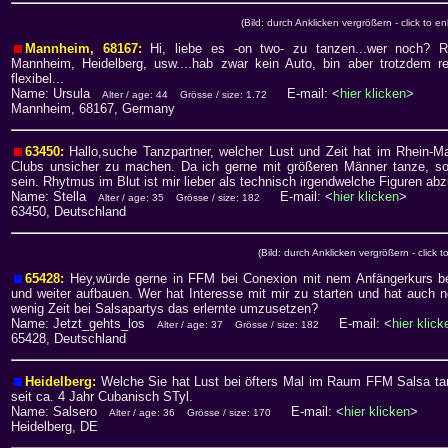
(Bild: durch Anklicken vergrößern - click to en
Mannheim, 68167:
Hi, liebe es -on two- zu tanzen...wer noch? 
Mannheim, Heidelberg, usw....hab zwar kein Auto, bin aber trotzdem re
flexibel...
Name: Ursula
E-mail: <
hier klicken
>
Alter / age: 44
Grösse / size: 1.72
Mannheim, 68167, Germany
63450:
Hallo,suche Tanzpartner, welcher Lust und Zeit hat im Rhein-Ma
Clubs unsicher zu machen. Da ich gerne mit größeren Männer tanze, so
sein. Rhytmus im Blut ist mir lieber als technisch irgendwelche Figuren ab
Name: Stella
E-mail: <
hier klicken
>
Alter / age: 35
Grösse / size: 182
63450, Deutschland
(Bild: durch Anklicken vergrößern - click t
65428:
Hey,würde gerne in FFM bei Conexion mit nem Anfängerkurs b
und weiter aufbauen. Wer hat Interesse mit mir zu starten und hat auch n
wenig Zeit bei Salsapartys das erlernte umzusetzen?
Name: Jetzt_gehts_los
E-mail: <
hier klick
Alter / age: 37
Grösse / size: 182
65428, Deutschland
Heidelberg:
Welche Sie hat Lust bei öfters Mal im Raum FFM Salsa t
seit ca. 4 Jahr Cubanisch STyl.
Name: Salsero
E-mail: <
hier klicken
>
Alter / age: 36
Grösse / size: 170
Heidelberg, DE