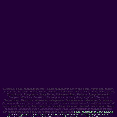
Summary: Salsa-Tanzpartnerbörse - Salsa Tanzpartner annoncen Salsa, merengue, tanzen,
Tanzpartner, Frankfurt Suche, Forum, Darmstadt Schwarzes, Brett, latinos, latin, clubs, dance,
Tanzschulen, Tanzpartner, Salsa-Forum, Schwarzes Brett, Freiburg, Tanzpartnersuche
Stuttgart, München, Frankfurt, Nürnberg salsa tanz Augsburg Ingolstadt Tanzsport,
Tanzschulen, Tanzkurse, salsotecas, salsapartner, Salsapartnerin, salsatecas.de, salsa.at,
Annoncen, Kleinanzeigen, salsa tanz Tanzpartner Börse Salsa-Forum Vermittlung, Darmstadt
suche salsa-Tänzer Frankfurt, salsa tanz Heidelberg, salsa tanz Karlsruhe Tanzpartner Single
Tanzbörse Tanzpartnerinnen Tanzpartnersuche salsa tanz Tanzpartner Tanzpartnerbörse,
dance partners classes beginner dance partner salsa tanz
Salsa Tanzpartner Berlin Leipzig
|
Salsa Tanzpartner
|
Salsa Tanzpartner Hamburg Hannover
|
Salsa Tanzpartner Köln