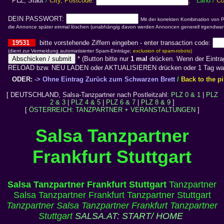
PLZ, Stadt
/
City, Postcode:
,
Land
/
Co
DEIN PASSWORT:
Mit der korrekten Kombination von 
die Annonce später einmal löschen (unabhängig davon werden Annoncen generell irgendwan
19531
bitte vorstehende Ziffern eingeben - enter transaction code:
(dient zur Vermeidung automatisierter Spam-Einträge;
exclusion of spam-robots)
*
(Button bitte nur
1 mal
drücken. Wenn der Eintrag
RELOAD bzw. NEU LADEN oder AKTUALISIEREN drücken oder 1 Tag war
ODER:
-> Ohne Eintrag Zurück zum Schwarzen Brett
/
Back to the p
[ DEUTSCHLAND, Salsa-Tanzpartner nach Postleitzahl:
PLZ 0 & 1
|
PLZ
2 & 3
|
PLZ 4 & 5
|
PLZ 6 & 7
|
PLZ 8 & 9
]
[
ÖSTERREICH: TANZPARTNER + VERANSTALTUNGEN
]
Salsa Tanzpartner
Frankfurt Stuttgart
Salsa Tanzpartner Frankfurt Stuttgart
Tanzpartner
Salsa Tanzpartner Frankfurt Tanzpartner Stuttgart
Tanzpartner Salsa Tanzpartner Frankfurt Tanzpartner
Stuttgart
SALSA.AT: START/ HOME