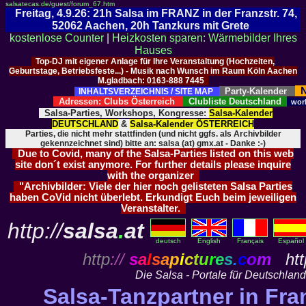
salsatecas.de/guest/forum_67.htm
Freitag, 4.9.26: 21h Salsa im FRANZ in der Franzstr. 74,
52062 Aachen, 20h Tanzkurs mit Grete
kostenlose Counter
|
Heizkosten sparen: Wärmebilder Ihres
Hauses
Top-DJ mit eigener Anlage für Ihre Veranstaltung (Hochzeiten,
Geburtstage, Betriebsfeste...) - Musik nach Wunsch im Raum Köln Aachen
M.gladbach: 0163-888 7445
N
Party-Kalender
INHALTSVERZEICHNIS / SITE MAP
Adressen: Clubs Österreich
Clubliste Deutschland
wor
Salsa-Parties, Workshops, Kongresse:
Salsa-Kalender
DEUTSCHLAND
&
Salsa-Kalender ÖSTERREICH
Parties, die nicht mehr stattfinden (und nicht ggfs. als Archivbilder
gekennzeichnet sind) bitte an: salsa (at) gmx.at - Danke :-)
Due to Covid, many of the Salsa-Parties listed on this web
site don´t exist anymore. For further details please inquire
with the organizer
"Archivbilder: Viele der hier noch gelisteten Salsa Parties
haben CoVid nicht überlebt. Erkundigt Euch beim jeweiligen
Veranstalter.
http://
salsa
.
at
deutsch
English
Français
Español
http
://
s
a
l
s
a
p
i
c
t
u
r
e
s
.
c
o
m
http
Die Salsa - Portale für Deutschlan
Salsa-Tanzpartner in Fran