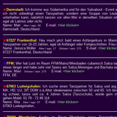
Darmstadt:
Ich komme aus Südamerika und für den Salsaboot - Event a
ich nicht unbedingt einen Tanzpartner, sondern eine Gruppe von Leu
unterhalten kann, natürlich tanzen vor allen.Wer in derselben Situation i
egal ob Latinos oder nicht.
Name: Mari
E-mail: <
hier klicken
>
Alter / age: 38
Darmstadt, Deutschland
67227 Frankenthal:
Hey mach jetzt bald einen Anfängerkurs in Man
Tanzpartner von 16-23 Jahren, egal ob Anfänger oder Fortgeschritten. Freu 
Name: Jessica Müller
E-mail: <
hier klicke
Alter / age: 17
Grösse / size: 170
67227 Frankenthal, Deutschland
FFM:
Wer hat Lust im Raum FFM/Mainz/Wiesbaden cubanisch Salsa ta
etwas länger und habe sehr viel Spass am Salsa,Merengue und Bachata ta
Name: Mavi
E-mail: <
hier klicken
>
Grösse / size: 170
FFM, DE
67063 Ludwigshafen:
Ich suche einen Tanzpartner für Salsa und ar
MA, HD, LU, SP, DÜW o.ä.Alter idealerweise zwischen 50 und 65. Ich bin
kg schwer, tanze seit ca. 4 Jahren Salsa (Tanzschule), würde gern
gehen.Mobil: 01 79 - 72 49 114
Name: Rita
E-mail: <
hier klicken
>
Alter / age: 57
67063 Ludwigshafen,