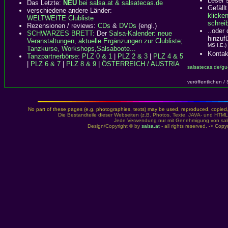
Leser 
Das Letzte:
NEU
bei salsa.at & salsatecas.de
Gefällt
verschiedene andere Länder:
klicke
WELTWEITE Clubliste
schreib
Rezensionen / reviews:
CDs
&
DVDs
(engl.)
..oder
SCHWARZES BRETT:
Der
Salsa-Kalender: neue
hinzuf
Veranstaltungen, aktuelle Ergänzungen zur Clubliste;
MS I.E.)
Tanzkurse, Workshops,Salsaboote...
Kontak
Tanzpartnerbörse
:
PLZ 0 & 1
|
PLZ 2 & 3
|
PLZ 4 & 5
|
PLZ 6 & 7
|
PLZ 8 & 9
|
ÖSTERREICH / AUSTRIA
salsatecas.de/gu
veröffentlichen /
No part of these pages (e.g. photographies, texts) may be used, reproduced, copied, m
Die Bestandteile dieser Webseiten (z.B. Photos, Texte, JAVA- und HTML-
Jede Verwendung nur mit Genehmigung von sals
Design/Copyright © by
salsa.at
- all rights reserved. ->
Copyr