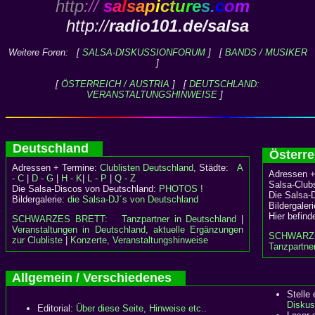
http
://
s
a
l
s
a
p
i
c
t
u
r
e
s
.
c
o
m
http://
radio101.de/salsa
Weitere Foren: [
SALSA-DISKUSSIONFORUM
] [
BANDS / MUSIKER
]
[
ÖSTERREICH / AUSTRIA
] [
DEUTSCHLAND:
VERANSTALTUNGSHINWEISE
]
Deutschland
Österr
Adressen + Termine:
Clublisten Deutschland
, Städte:
A
Adressen +
- C
|
D - G
|
H - K
|
L - P
|
Q - Z
Salsa-Clubs
Die Salsa-Discos von Deutschland:
PHOTOS !
Die Salsa-
Bildergalerie:
die Salsa-DJ´s von Deutschland
Bildergaler
Hier befind
SCHWARZES BRETT:
Tanzpartner in Deutschland
|
Veranstaltungen in Deutschland, aktuelle Ergänzungen
SCHWARZ
zur Clubliste
|
Konzerte, Veranstaltungshinweise
Tanzpartner
Allgemein / Verschiedenes
Stelle
Diskus
Editorial:
Über diese Seite, Hinweise etc..