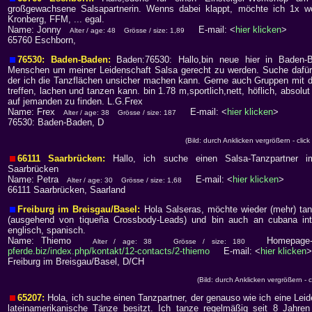
großgewachsene Salsapartnerin. Wenns dabei klappt, möchte ich 1x wö
Kronberg, FFM, ... egal.
Name: Jonny
E-mail: <
hier klicken
>
Alter / age: 48
Grösse / size: 1,89
65760 Eschborn,
76530: Baden-Baden:
Baden:76530: Hallo,bin neue hier in Baden
Menschen um meiner Leidenschaft Salsa gerecht zu werden. Suche dafür e
der ich die Tanzflächen unsicher machen kann. Gerne auch Gruppen mit
treffen, lachen und tanzen kann. bin 1.78 m,sportlich,nett, höflich, absolu
auf jemanden zu finden. L.G.Frex
Name: Frex
E-mail: <
hier klicken
>
Alter / age: 38
Grösse / size: 187
76530: Baden-Baden, D
(Bild: durch Anklicken vergrößern - click
66111 Saarbrücken:
Hallo, ich suche einen Salsa-Tanzpartner
Saarbrücken
Name: Petra
E-mail: <
hier klicken
>
Alter / age: 30
Grösse / size: 1,68
66111 Saarbrücken, Saarland
Freiburg im Breisgau/Basel:
Hola Salseras, möchte wieder (mehr) ta
(ausgehend von tiqueña Crossbody-Leads) und bin auch an cubana inte
englisch, spanisch.
Name: Thiemo
Homepage-
Alter / age: 38
Grösse / size: 180
pferde.biz/index.php/kontakt/12-contacts/2-thiemo
E-mail: <
hier klicken
>
Freiburg im Breisgau/Basel, D/CH
(Bild: durch Anklicken vergrößern - c
65207:
Hola, ich suche einen Tanzpartner, der genauso wie ich eine Leid
lateinamerikanische Tänze besitzt. Ich tanze regelmäßig seit 8 Jahre