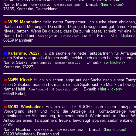
Name: Martin
E-mail: <
hier klicken
>
Alter / age: 27
Grösse / size: 185
76135, Karlsruhe, Deutschland
68159 Mannheim:
Hallo netter Tanzpartner! Ich suche einen ehrlichen
Bachata und Merrengue. Du solltest Dich gut bewegen und gut führen könn
Niveau tanzen. Wenn Du glaubst, dass Du zu mir passt, schreib mir eine Nac
Name: Liebe Loni
E-mail: <
hier klicken
>
Alter / age: 31
Grösse / size: 1,61 m
68159 Mannheim,
Karlsruhe, 76227:
Hi, ich suche eine nette Tantzpartnerin für Anfänger
auch Salsa von grundauf lernen wollt, meldet euch einfach bei mir per ema
Name: Starks
E-mail: <
hier klicken
>
Alter / age: 32
Grösse / size: 192
Karlsruhe, 76227,
66459 Kirkel:
Hi,ich bin schon lange auf der Suche nach einem Tanzpa
einen Salsakurs machen.Es macht einfach Spaß, sich zu Musik zu beweg
Name: Heidi
E-mail: <
hier klicken
>
Alter / age: 48
Grösse / size: 165
66459 Kirkel,
65193 Wiesbaden:
Hola,bin auf der SUCHe nach einem Tanzpartn
Vordergrund stellt und nicht die Anzeige als Kontaktanzeige wert
amerikanischer Abstammung, temperamentvoll. Würde mich im Raum Wie
Antworten eines Tanzpartners freuen, bevorzugt spanier, südamerikaner
grüße
Name: Nicolina
E-mail: <
hier klicken
>
Alter / age: 37
Grösse / size: 162
65193 Wiesbaden, Deutschland