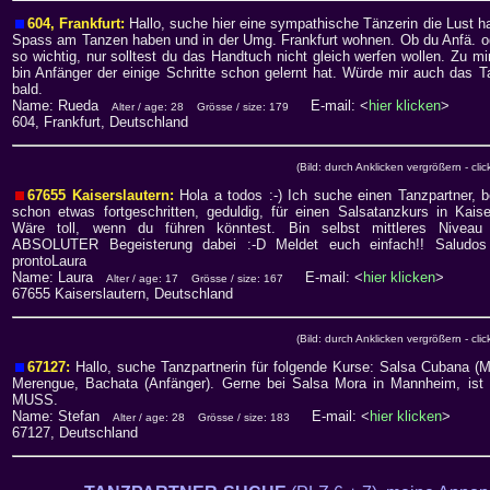
604, Frankfurt:
Hallo, suche hier eine sympathische Tänzerin die Lust ha
Spass am Tanzen haben und in der Umg. Frankfurt wohnen. Ob du Anfä. oder
so wichtig, nur solltest du das Handtuch nicht gleich werfen wollen. Zu mi
bin Anfänger der einige Schritte schon gelernt hat. Würde mir auch das T
bald.
Name: Rueda
E-mail: <
hier klicken
>
Alter / age: 28
Grösse / size: 179
604, Frankfurt, Deutschland
(Bild: durch Anklicken vergrößern - clic
67655 Kaiserslautern:
Hola a todos :-) Ich suche einen Tanzpartner, b
schon etwas fortgeschritten, geduldig, für einen Salsatanzkurs in Kaise
Wäre toll, wenn du führen könntest. Bin selbst mittleres Niveau
ABSOLUTER Begeisterung dabei :-D Meldet euch einfach!! Saludos
prontoLaura
Name: Laura
E-mail: <
hier klicken
>
Alter / age: 17
Grösse / size: 167
67655 Kaiserslautern, Deutschland
(Bild: durch Anklicken vergrößern - clic
67127:
Hallo, suche Tanzpartnerin für folgende Kurse: Salsa Cubana (Mi
Merengue, Bachata (Anfänger). Gerne bei Salsa Mora in Mannheim, ist 
MUSS.
Name: Stefan
E-mail: <
hier klicken
>
Alter / age: 28
Grösse / size: 183
67127, Deutschland