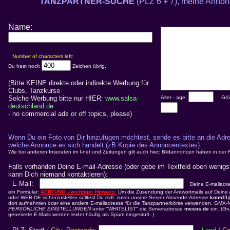
TANZPARTNER-SUCHE
(PLZ 6 + 7), meine Anno
Name:
Number of characters left:
Du hast noch
Zeichen übrig.
(Bitte KEINE direkte oder indirekte Werbung für
Clubs, Tanzkurse
Solche Werbung bitte nur HIER:
www.salsa-
Alter - age:
Gröss
deutschland.de
- no commercial ads or off topics, please)
Wenn Du ein Foto von Dir hinzufügen möchtest, sende es bitte an die Adr
welche Annonce es sich handelt (zB Kopie des Annoncentextes).
Wie bei anderen Inseraten im I-net und Zeitungen gilt auch hier: Bildannoncen haben in der
Falls vorhanden Deine E-mail-Adresse (oder gebe im Textfeld oben wenigs
kann Dich niemand kontaktieren):
E-Mail:
Deine E-mailadres
ein Formular;
ACHTUNG - wichtiger Hinweis:
Um die Zusendung der Antwortmails auf Deine
oder WEB.DE sicherzustellen solltest Du evtl. zuvor unsere Server-Absende-Adresse
kmm11
dort aufnehmen oder eine andere E-mailadresse für die Tanzpartnerbörse verwenden. GMX-
PERSÖNLICHE EINSTELLUNGEN
unter "WHITELIST" die Serveradresse
mesos.de
ein. (Gr
generierte E-Mails werden leider häufig als Spam eingestuft. )