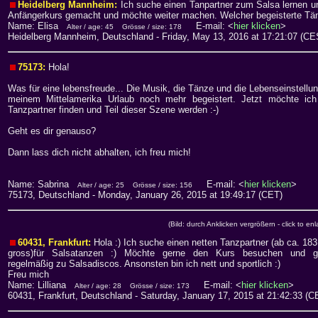
Heidelberg Mannheim:
Ich suche einen Tanpartner zum Salsa lernen u
Anfängerkurs gemacht und möchte weiter machen. Welcher begeisterte Tä
Name: Elisa
E-mail: <
hier klicken
>
Alter / age: 45
Grösse / size: 178
Heidelberg Mannheim, Deutschland
- Friday, May 13, 2016 at 17:21:07 (CE
75173:
Hola!
Was für eine lebensfreude... Die Musik, die Tänze und die Lebenseinstell
meinem Mittelamerika Urlaub noch mehr begeistert. Jetzt möchte ich
Tanzpartner finden und Teil dieser Szene werden :-)
Geht es dir genauso?
Dann lass dich nicht abhalten, ich freu mich!
Name: Sabrina
E-mail: <
hier klicken
>
Alter / age: 25
Grösse / size: 156
75173, Deutschland
- Monday, January 26, 2015 at 19:49:17 (CET)
(Bild: durch Anklicken vergrößern - click to enl
60431, Frankfurt:
Hola :) Ich suche einen netten Tanzpartner (ab ca. 18
gross)für Salsatanzen :) Möchte gerne den Kurs besuchen und g
regelmäßig zu Salsadiscos. Ansonsten bin ich nett und sportlich :)
Freu mich
Name: Lilliana
E-mail: <
hier klicken
>
Alter / age: 28
Grösse / size: 173
60431, Frankfurt, Deutschland
- Saturday, January 17, 2015 at 21:42:33 (C