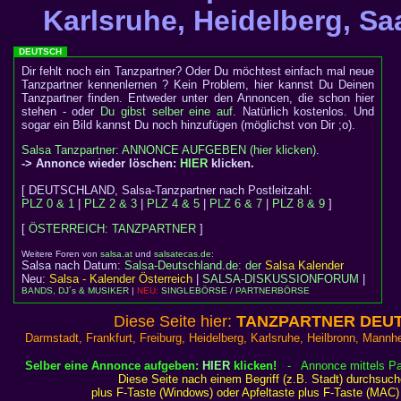
Karlsruhe, Heidelberg, Saa
DEUTSCH
Dir fehlt noch ein Tanzpartner? Oder Du möchtest einfach mal neue
Tanzpartner kennenlernen ? Kein Problem, hier kannst Du Deinen
Tanzpartner finden. Entweder unter den Annoncen, die schon hier
stehen - oder
Du gibst selber eine auf
. Natürlich kostenlos. Und
sogar ein Bild kannst Du noch hinzufügen (möglichst von Dir ;o).
Salsa Tanzpartner: ANNONCE AUFGEBEN (hier klicken)
.
-> Annonce wieder löschen:
HIER
klicken.
[ DEUTSCHLAND, Salsa-Tanzpartner nach Postleitzahl:
PLZ 0 & 1
|
PLZ 2 & 3
|
PLZ 4 & 5
|
PLZ 6 & 7
|
PLZ 8 & 9
]
[
ÖSTERREICH: TANZPARTNER
]
Weitere Foren von
salsa.at
und
salsatecas.de
:
Salsa nach Datum:
Salsa-Deutschland.de: der
Salsa Kalender
Neu:
Salsa - Kalender Österreich
|
SALSA-DISKUSSIONFORUM
|
BANDS, DJ´s & MUSIKER
|
NEU:
SINGLEBÖRSE / PARTNERBÖRSE
Diese Seite hier:
TANZPARTNER DEUTS
Darmstadt, Frankfurt, Freiburg, Heidelberg, Karlsruhe, Heilbronn, Mannhe
Selber eine Annonce aufgeben:
HIER
klicken!
- Annonce mittels Pa
Diese Seite nach einem Begriff (z.B. Stadt) durchsuc
plus F-Taste (Windows) oder Apfeltaste plus F-Taste (MAC