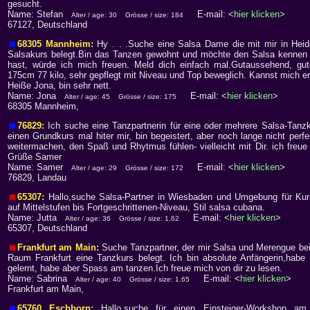
gesucht.
Name: Stefan
E-mail: <
hier klicken
>
Alter / age: 30
Grösse / size: 184
67127, Deutschland
68305 Mannheim:
Hy . . .Suche eine Salsa Dame die mit mir in Hei
Salsakurs belegt.Bin das Tanzen gewohnt und möchte den Salsa kennen 
hast, würde ich mich freuen. Meld dich einfach mal.Gutaussehend, gut
175cm 77 kilo, sehr gepflegt mit Niveau und Top beweglich. Kannst mich e
Heiße Jona, bin sehr nett.
Name: Jona
E-mail: <
hier klicken
>
Alter / age: 45
Grösse / size: 175
68305 Mannheim,
76829:
Ich suche eine Tanzpartnerin für eine oder mehrere Salsa-Tanz
einen Grundkurs mal hiter mir, bin begeistert, aber noch lange nicht perf
weitermachen, den Spaß und Rhytmus fühlen- vielleicht mit Dir. ich freue
Grüße Samer
Name: Samer
E-mail: <
hier klicken
>
Alter / age: 29
Grösse / size: 172
76829, Landau
65307:
Hallo,suche Salsa-Partner in Wiesbaden und Umgebung für Ku
auf Mittelstufen bis Fortgeschrittenen-Niveau, Stil salsa cubana.
Name: Jutta
E-mail: <
hier klicken
>
Alter / age: 36
Grösse / size: 1,62
65307, Deutschland
Frankfurt am Main:
Suche Tanzpartner, der mir Salsa und Merengue bei
Raum Frankfurt eine Tanzkurs belegt. Ich bin absolute Anfängerin,habe 
gelernt, habe aber Spass am tanzen.Ich freue mich von dir zu lesen.
Name: Sabrina
E-mail: <
hier klicken
>
Alter / age: 40
Grösse / size: 1.65
Frankfurt am Main,
65760 Eschborn:
Hallo,suche für einen Einsteiger-Workshop am