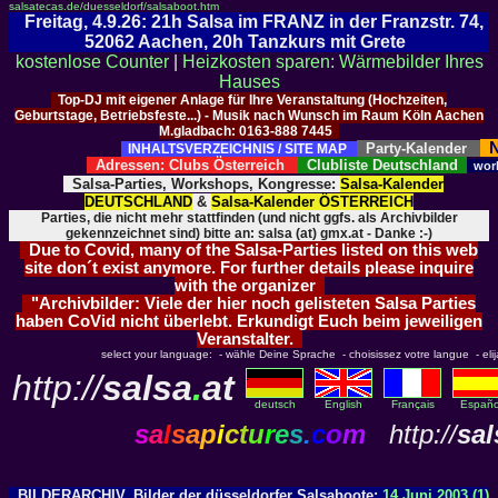
salsatecas.de/duesseldorf/salsaboot.htm
Freitag, 4.9.26: 21h Salsa im FRANZ in der Franzstr. 74,
52062 Aachen, 20h Tanzkurs mit Grete
kostenlose Counter
|
Heizkosten sparen: Wärmebilder Ihres
Hauses
Top-DJ mit eigener Anlage für Ihre Veranstaltung (Hochzeiten,
Geburtstage, Betriebsfeste...) - Musik nach Wunsch im Raum Köln Aachen
M.gladbach: 0163-888 7445
N
Party-Kalender
INHALTSVERZEICHNIS / SITE MAP
Adressen: Clubs Österreich
Clubliste Deutschland
wor
Salsa-Parties, Workshops, Kongresse:
Salsa-Kalender
DEUTSCHLAND
&
Salsa-Kalender ÖSTERREICH
Parties, die nicht mehr stattfinden (und nicht ggfs. als Archivbilder
gekennzeichnet sind) bitte an: salsa (at) gmx.at - Danke :-)
Due to Covid, many of the Salsa-Parties listed on this web
site don´t exist anymore. For further details please inquire
with the organizer
"Archivbilder: Viele der hier noch gelisteten Salsa Parties
haben CoVid nicht überlebt. Erkundigt Euch beim jeweiligen
Veranstalter.
select your language: - wähle Deine Sprache - choisissez votre langue - elija 
http://
salsa
.
at
deutsch
English
Français
Españo
s
a
l
s
a
p
i
c
t
u
r
e
s
.
c
o
m
http://
sal
BILDERARCHIV, Bilder der düsseldorfer Salsaboote:
14.Juni 2003 (1)