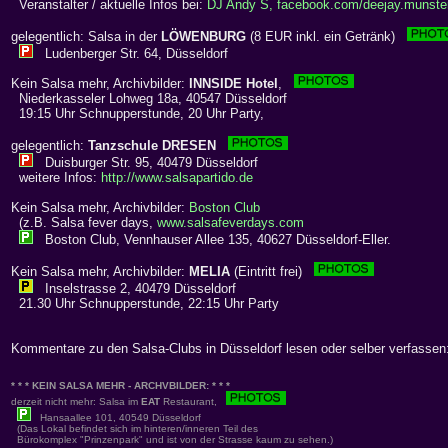
Veranstalter / aktuelle Infos bei:
DJ Andy S, facebook.com/deejay.munste
gelegentlich: Salsa in der
LÖWENBURG
(8 EUR inkl. ein Getränk)
Ludenberger Str. 64, Düsseldorf
Kein Salsa mehr, Archivbilder:
INNSIDE Hotel
,
Niederkasseler Lohweg 18a, 40547 Düsseldorf
19:15 Uhr Schnupperstunde, 20 Uhr Party,
gelegentlich:
Tanzschule DRESEN
Duisburger Str. 95, 40479 Düsseldorf
weitere Infos:
http://www.salsapartido.de
Kein Salsa mehr, Archivbilder:
Boston Club
(z.B. Salsa fever days,
www.salsafeverdays.com
Boston Club, Vennhauser Allee 135, 40627 Düsseldorf-Eller.
Kein Salsa mehr, Archivbilder:
MELIA
(Eintritt frei)
Inselstrasse 2, 40479 Düsseldorf
21.30 Uhr Schnupperstunde, 22:15 Uhr Party
Kommentare zu den Salsa-Clubs in Düsseldorf lesen oder selber verfassen
* * * KEIN SALSA MEHR - ARCHVBILDER: * * *
derzeit nicht mehr: Salsa im
EAT
Restaurant,
Hansaallee 101, 40549 Düsseldorf
(Das Lokal befindet sich im hinteren/inneren Teil des
Bürokomplex "Prinzenpark" und ist von der Strasse kaum zu sehen.)