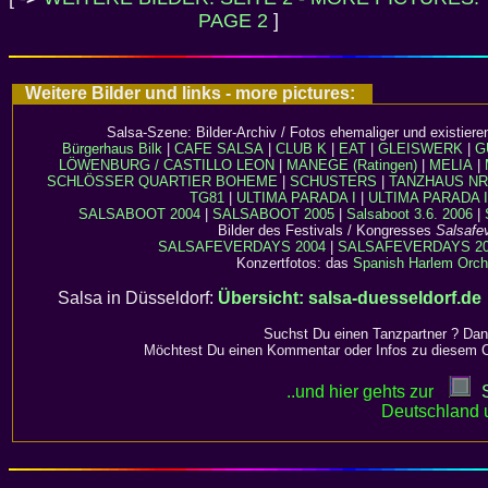
PAGE 2
]
Weitere Bilder und links - more pictures:
Salsa-Szene: Bilder-Archiv / Fotos ehemaliger und existier
Bürgerhaus Bilk
|
CAFE SALSA
|
CLUB K
|
EAT
|
GLEISWERK
|
G
LÖWENBURG / CASTILLO LEON
|
MANEGE (Ratingen)
|
MELIA
|
SCHLÖSSER QUARTIER BOHEME
|
SCHUSTERS
|
TANZHAUS N
TG81
|
ULTIMA PARADA I
|
ULTIMA PARADA I
SALSABOOT 2004
|
SALSABOOT 2005
|
Salsaboot 3.6. 2006
|
Bilder des Festivals / Kongresses
Salsafe
SALSAFEVERDAYS 2004
|
SALSAFEVERDAYS 20
Konzertfotos: das
Spanish Harlem Orch
Salsa in Düsseldorf:
Übersicht: salsa-duesseldorf.de
Suchst Du einen Tanzpartner ? Dan
Möchtest Du einen Kommentar oder Infos zu diesem 
..und hier gehts zur
Deutschland 