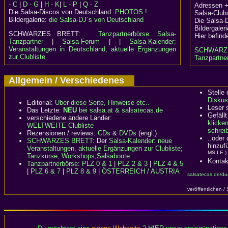
- C
|
D - G
|
H - K
|
L - P
|
Q - Z
Adressen +
Die Salsa-Discos von Deutschland:
PHOTOS !
Salsa-Clubs
Bildergalerie:
die Salsa-DJ´s von Deutschland
Die Salsa-
Bildergaler
SCHWARZES BRETT:
Tanzpartnerbörse: Salsa-
Hier befind
Tanzpartner
|
Salsa-Forum
| |
Salsa-Kalender:
Veranstaltungen in Deutschland, aktuelle Ergänzungen
SCHWARZ
zur Clubliste
Tanzpartner
Allgemein / Verschiedenes
Stelle
Diskus
Editorial:
Über diese Seite, Hinweise etc..
Leser 
Das Letzte:
NEU
bei salsa.at & salsatecas.de
Gefällt
verschiedene andere Länder:
klicke
WELTWEITE Clubliste
schreib
Rezensionen / reviews:
CDs
&
DVDs
(engl.)
..oder
SCHWARZES BRETT:
Der
Salsa-Kalender: neue
hinzuf
Veranstaltungen, aktuelle Ergänzungen zur Clubliste;
MS I.E.)
Tanzkurse, Workshops,Salsaboote...
Kontak
Tanzpartnerbörse
:
PLZ 0 & 1
|
PLZ 2 & 3
|
PLZ 4 & 5
|
PLZ 6 & 7
|
PLZ 8 & 9
|
ÖSTERREICH / AUSTRIA
salsatecas.de/du
veröffentlichen /