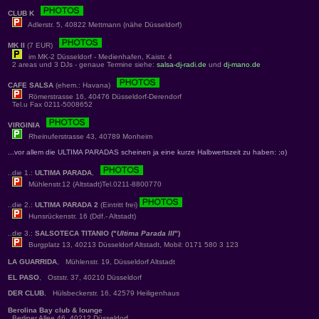
CLUB K
Adlerstr. 5, 40822 Mettmann (nähe Düsseldorf)
MK II
(7 EUR)
im MK-2 Düsseldorf - Medienhafen, Kaistr. 4
2 areas und 3 DJs - genaue Termine siehe:
salsa-dj-radi.de
und
dj-mano.de
CAFE SALSA
(ehem.: Havana)
Römerstrasse 16, 40476 Düsseldorf-Derendorf
Tel.u Fax 0211-5008652
VIRGINIA
Rheinuferstrasse 43, 40789 Monheim
...vor allem die ULTIMA PARADAS scheinen ja eine kurze Halbwertszeit zu haben: ;o)
..die 1.:
ULTIMA PARADA
,
Mühlenstr.12 (Altstadt)Tel.0211-8800770
..die 2.:
ULTIMA PARADA 2
(Eintritt frei)
Hunsrückenstr. 16 (Ddf.- Altstadt)
..die 3.:
SALSOTECA TITANIO ("
Ultima Parada III
")
Burgplatz 13, 40213 Düsseldorf Altstadt, Mobil: 0171 580 3 123
LA GUARRIDA
, Mühlenstr. 19, Düsseldorf Altstadt
EL PASO
, Oststr. 37, 40210 Düsseldorf
DER CLUB
, Hülsbeckerstr. 16, 42579 Heiligenhaus
Berolina Bay club & lounge
Berliner Allee 46, 40212 Düsseldorf