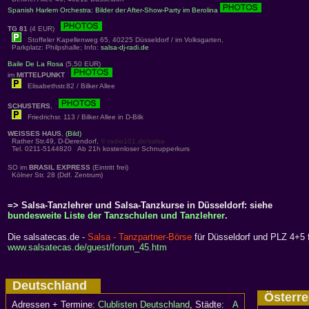
Spanish Harlem Orchestra: Bilder der After-Show-Party im Berolina
TG 81
(4 EUR)
Stoffeler Kapellenweg 65, 40225 Düsseldorf / im Volksgarten,
Parkplatz: Philpshalle; Info:
salsa-dj-radi.de
Baile De La Rosa
(5,50 EUR)
im
MITTELPUNKT
Elisabethstr.82 / Bilker Allee
SCHUSTERS
,
Friedrichsr. 113 / Bilker Allee in D-Bilk
WEISSES HAUS
,
(Bild)
Rather Str.49, D-Derendorf,
© radio101.de/salsa
Tel. 0211-5144820 Ab 21h kostenloser Schnupperkurs
SO im
BRASIL EXPRESS
(Eintritt frei)
Kölner Str. 28 (Ddf. Zentrum)
=> Salsa-Tanzlehrer und Salsa-Tanzkurse in Düsseldorf: siehe
bundesweite Liste der Tanzschulen und Tanzlehrer
.
Die salsatecas.de -
Salsa - Tanzpartner-Börse
für Düsseldorf und PLZ 4+5 f
www.salsatecas.de/guest/forum_45.htm
Deutschland
Österr
Adressen + Termine:
Clublisten Deutschland
, Städte:
A