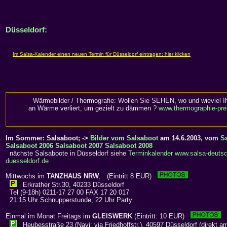
Düsseldorf:
Wärmebilder / Thermografie: Wollen Sie SEHEN, wo und wieviel I
an Wärme verliert, um gezielt zu dämmen ?
www.thermographie-pre
Im Sommer: Salsaboot; ->
Bilder vom Salsaboot
am 14.6.2003, vom
S
Salsaboot 2006
Salsaboot 2007
Salsaboot 2008
nächste Salsaboote in Düsseldorf siehe
Terminkalender www.salsa-deutsc
duesseldorf.de
Mittwochs im
TANZHAUS NRW
, (Eintritt 8 EUR)
Erkrather Str.30, 40233 Düsseldorf
Tel (9-18h) 0211-17 27 00 FAX 17 20 017
21:15 Uhr Schnupperstunde, 22 Uhr Party
Einmal im Monat Freitags im
GLEISWERK
(Eintritt: 10 EUR)
Heubesstraße 23 (Navi: via Friedhoffstr.), 40597 Düsseldorf (direkt a