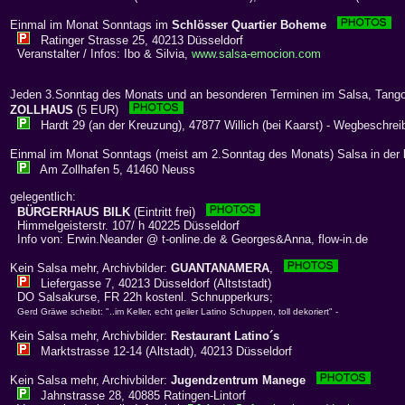
Einmal im Monat Sonntags im
Schlösser Quartier Boheme
Ratinger Strasse 25, 40213 Düsseldorf
Veranstalter / Infos: Ibo & Silvia,
www.salsa-emocion.com
Jeden 3.Sonntag des Monats und an besonderen Terminen im Salsa, Tango
ZOLLHAUS
(5 EUR)
Hardt 29 (an der Kreuzung), 47877 Willich (bei Kaarst) - Wegbeschrei
Einmal im Monat Sonntags (meist am 2.Sonntag des Monats) Salsa in der
Am Zollhafen 5, 41460 Neuss
gelegentlich:
BÜRGERHAUS BILK
(Eintritt frei)
Himmelgeisterstr. 107/ h 40225 Düsseldorf
Info von: Erwin.Neander @ t-online.de & Georges&Anna, flow-in.de
Kein Salsa mehr, Archivbilder:
GUANTANAMERA
,
Liefergasse 7, 40213 Düsseldorf (Altststadt)
DO Salsakurse, FR 22h kostenl. Schnupperkurs;
Gerd Gräwe scheibt: "..im Keller, echt geiler Latino Schuppen, toll dekoriert" -
Kein Salsa mehr, Archivbilder:
Restaurant Latino´s
Marktstrasse 12-14 (Altstadt), 40213 Düsseldorf
Kein Salsa mehr, Archivbilder:
Jugendzentrum Manege
Jahnstrasse 28, 40885 Ratingen-Lintorf