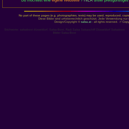
Du möchtest eine
eigene Webseite
?
HIER
unser preisgünstiges 
No part of these pages (e.g. photographies, texts) may be used, reproduced, copied,
Diese Bilder sind urheberrechtlich geschützt. Jede Verwendung nur 
Design/Copyright ©
salsa.at
- all rights reserved. ->
Copy
Stichworte: salsaboot düsseldorf, Salsa-Boot, Radi Salsa Salsaschiff Düsseldorf Salsaboot
Bilder Salsa-Boot