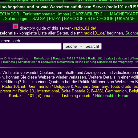
line-Angebote und private Webseiten auf diesem Server (radio101.de/U
ECUADOR
|
Funkthermometer: Umbau
|
GARZWEILER 2
|
MAGNETKART
Solarenergie
|
SALSA
|
PIZZA
|
BARCODE / STRICHCODE
|
UKRAINE
directory guide of this server -
radio101.de/
rzeichnis
- komplette Liste aller Seiten, die mit
radio101.de/
beginnen,
Suchbeg
uchen nach:
itere Online-Angebote:
Reiterladen
|
Paradise FM 87,7 MHz
|
Radio 101
|
salsa
|
salsa
.at |
Wärme
g
|
Bachata
|
Schlüsseldienst Eschweiler Metallwaren
Heine Führung Düsseldorf
thermography / t
 Webseite verwendet Cookies, um Inhalte und Anzeigen zu individualisieren u
sein, können Sie diese Webseite wieder verlassen. Weitere Details in einer v
rklärung? Tss...so einen Quatsch hat die Politik Millionen von Webseiten-Bet
 Radio 101 int., Gemmenich / Belgique & Aachen / Germany. Touts droits rése
pressum: Radio 101 international, Boite Postale 2, B-4851 Gemmenich, Belg
Kontakt: 101 (at) gmx.li Listening reports /
Hörberichte: Forum