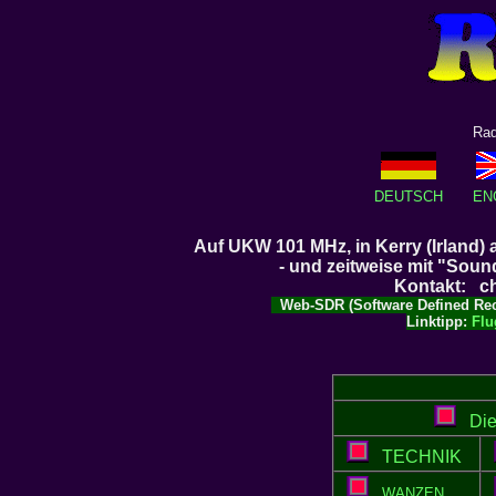
Rad
DEUTSCH
EN
Auf UKW 101 MHz, in Kerry (Irland)
- und zeitweise mit "Soun
Kontakt: ch
Web-SDR (
S
oftware
D
efined
R
e
Linktipp:
Flu
Die 
TECHNIK
WANZEN