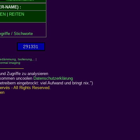
SER-NAME) :
EN
|
REITEN
riffe / Stichworte
dämmung, Isolierung,..
|
hermal imaging
nd Zugriffe zu analysieren
ollkommen uncoolen
Datenschutzerklärung
reibern eingebrockt: viel Aufwand und bringt nix.")
rvés - All Rights Reserved.
ien