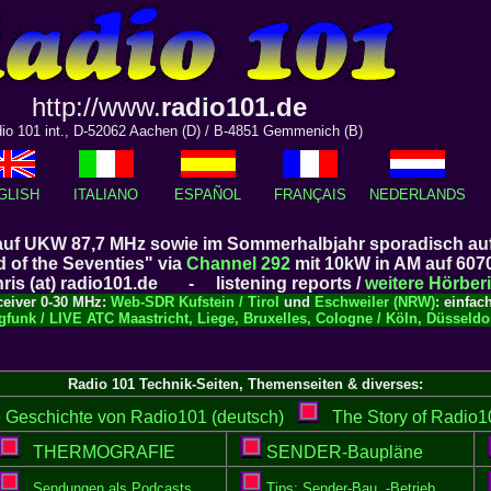
http://www.
radio101.de
io 101 int., D-52062 Aachen (D) / B-4851 Gemmenich (B)
GLISH
ITALIANO
ESPAÑOL
FRANÇAIS
NEDERLANDS
 auf UKW 87,7 MHz sowie im Sommerhalbjahr sporadisch au
d of the Seventies" via
Channel 292
mit 10kW in AM auf 607
ris (at) radio101.de - listening reports /
weitere Hörber
ceiver 0-30 MHz:
Web-SDR Kufstein / Tirol
und
Eschweiler (NRW)
: einfac
gfunk / LIVE ATC Maastricht, Liege, Bruxelles, Cologne / Köln, Düssel
Radio 101 Technik-Seiten, Themenseiten & diverses:
Geschichte von Radio101 (deutsch)
The Story of Radio10
THERMOGRAFIE
SENDER-Baupläne
Sendungen als Podcasts
Tips: Sender-Bau, -Betrieb