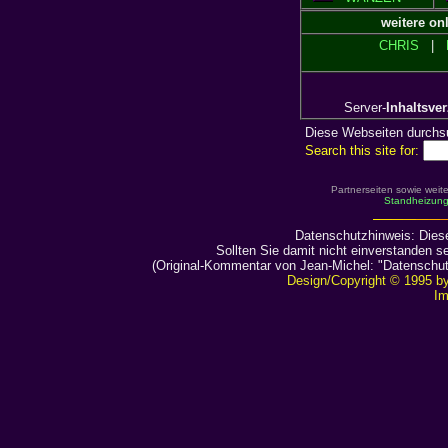
weitere on
CHRIS
|
Server-
Inhaltsve
Diese Webseiten durchs
Search this site for:
Partnerseiten sowie we
Standheizun
Datenschutzhinweis: Diese
Sollten Sie damit nicht einverstanden 
(Original-Kommentar von Jean-Michel: "Datenschutze
Design/Copyright © 1995 by
Im