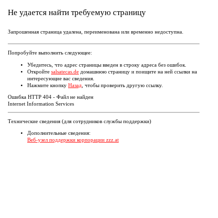
Не удается найти требуемую страницу
Запрошенная страница удалена, переименована или временно недоступна.
Попробуйте выполнить следующее:
Убедитесь, что адрес страницы введен в строку адреса без ошибок.
Откройте
salsatecas.de
домашнюю страницу и поищите на ней ссылки на
интересующие вас сведения.
Нажмите кнопку
Назад
, чтобы проверить другую ссылку.
Ошибка HTTP 404 - Файл не найден
Internet Information Services
Технические сведения (для сотрудников службы поддержки)
Дополнительные сведения:
Веб-узел поддержки корпорации zzz.at